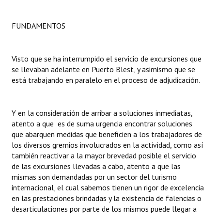
Dictámenes Asesoría Letrada
FUNDAMENTOS
Actas de Sesión
Visto que se ha interrumpido el servicio de excursiones que
Informes de Unidad Coordinadora
se llevaban adelante en Puerto Blest, y asimismo que se
Ejecución Presupuestaria
está trabajando en paralelo en el proceso de adjudicación.
Actas de Audiencias Públicas
Y en la consideración de arribar a soluciones inmediatas,
NORMATIVA
atento a que es de suma urgencia encontrar soluciones
que abarquen medidas que beneficien a los trabajadores de
Comunicaciones
los diversos gremios involucrados en la actividad, como así
también reactivar a la mayor brevedad posible el servicio
Declaraciones
de las excursiones llevadas a cabo, atento a que las
mismas son demandadas por un sector del turismo
Resoluciones
internacional, el cual sabemos tienen un rigor de excelencia
en las prestaciones brindadas y la existencia de falencias o
Resoluciones de Presidencia
desarticulaciones por parte de los mismos puede llegar a