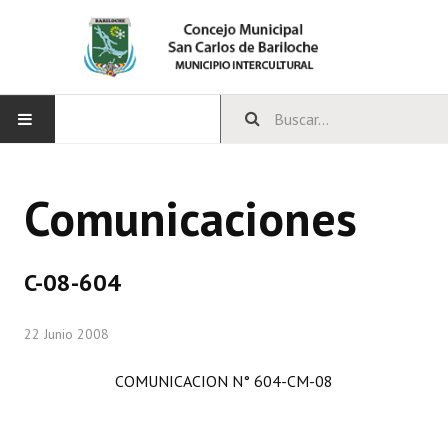
INICIO
Comunicaciones
CONCEJO
Bloques Políticos
C-08-604
Integrantes del Concejo
22 Junio 2008
Comisiones Permanentes
COMUNICACION N° 604-CM-08
Comisiones Especiales
Concejales Mandato Cumplido