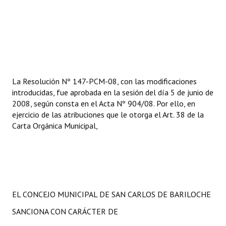
Huéspedes de Honor - Registro
Antiguos Pobladores - Registro
Reconocimientos - Registro
Bariloche, Municipio intercultural
La Resolución Nº 147-PCM-08, con las modificaciones
introducidas, fue aprobada en la sesión del día 5 de junio de
Entrega de distinciones
2008, según consta en el Acta Nº 904/08. Por ello, en
ejercicio de las atribuciones que le otorga el Art. 38 de la
REFORMA DE LA CARTA ORGÁNICA
Carta Orgánica Municipal,
EL CONCEJO MUNICIPAL DE SAN CARLOS DE BARILOCHE
SANCIONA CON CARÁCTER DE