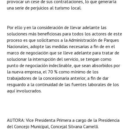
provocar un cese de sus contrataciones, lo que generaría
INSTITUCIONAL
una serie de perjuicios al turismo local.
Antiguos Pobladores
Por ello y en la consideración de llevar adelante las
Noticias Destacadas
soluciones más beneficiosas para todos los actores de este
proceso es que solicitamos a la Administración de Parques
Registros y Distinciones
Nacionales, adopte las medidas necesarias a fin de en el
marco de negociación que se lleve adelante para tratar de
Datos Históricos
solucionar la interrupción del servicio, se tengan como
Premio al Mérito - Registro
punto de negociación indeclinable, que sean absorbidos por
la nueva empresa, el 70 % como mínimo de los
Audiencias Públicas - Registro
trabajadores de la concesionaria anterior, a fin de dar
resguardo a la continuidad de las fuentes laborales de los
Mujeres que Dejaron Huellas - Registro
aquí involucrados.
Periodistas Decanos - Registro
Ciudadano Ilustre - Registro
AUTORA: Vice Presidenta Primera a cargo de la Presidencia
Banca del Vecino - Registro
del Concejo Municipal, Concejal Silvana Camelli.