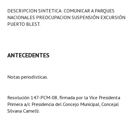
Programas
DESCRIPCION SINTETICA: COMUNICAR A PARQUES
NACIONALES PREOCUPACION SUSPENSIÓN EXCURSIÓN
LEGISLACIÓN
PUERTO BLEST.
Constitución Nacional
Constitución Provincial
ANTECEDENTES
Carta Orgánica 2007
Reglamento Interno
Notas periodísticas.
Digesto
Organigrama
Resolución 147-PCM-08, firmada por la Vice Presidenta
Primera a/c Presidencia del Concejo Municipal, Concejal
DOCUMENTOS
Silvana Camelli.
Informes de Gestión
Proyectos Presentados