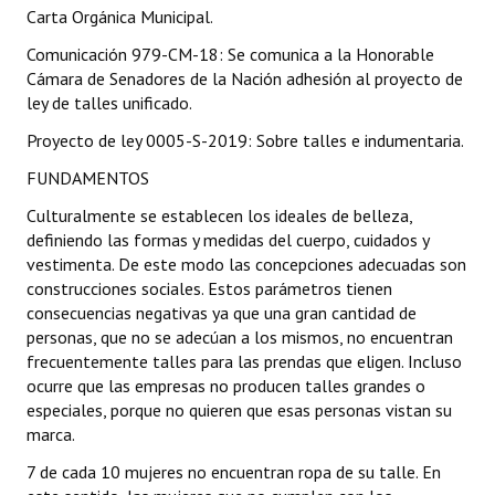
INSTITUCIONAL
Carta Orgánica Municipal.
Comunicación 979-CM-18: Se comunica a la Honorable
Antiguos Pobladores
Cámara de Senadores de la Nación adhesión al proyecto de
ley de talles unificado.
Noticias Destacadas
Proyecto de ley 0005-S-2019: Sobre talles e indumentaria.
Registros y Distinciones
FUNDAMENTOS
Datos Históricos
Culturalmente se establecen los ideales de belleza,
definiendo las formas y medidas del cuerpo, cuidados y
Premio al Mérito - Registro
vestimenta. De este modo las concepciones adecuadas son
construcciones sociales. Estos parámetros tienen
Audiencias Públicas - Registro
consecuencias negativas ya que una gran cantidad de
personas, que no se adecúan a los mismos, no encuentran
Mujeres que Dejaron Huellas - Registro
frecuentemente talles para las prendas que eligen. Incluso
Periodistas Decanos - Registro
ocurre que las empresas no producen talles grandes o
especiales, porque no quieren que esas personas vistan su
Ciudadano Ilustre - Registro
marca.
7 de cada 10 mujeres no encuentran ropa de su talle. En
Banca del Vecino - Registro