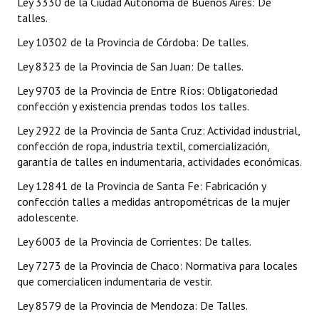
Ley 3330 de la Ciudad Autónoma de Buenos Aires: De
talles.
Dictámenes Asesoría Letrada
Ley 10302 de la Provincia de Córdoba: De talles.
Actas de Sesión
Ley 8323 de la Provincia de San Juan: De talles.
Informes de Unidad Coordinadora
Ley 9703 de la Provincia de Entre Ríos: Obligatoriedad
confección y existencia prendas todos los talles.
Ejecución Presupuestaria
Ley 2922 de la Provincia de Santa Cruz: Actividad industrial,
confección de ropa, industria textil, comercialización,
Actas de Audiencias Públicas
garantía de talles en indumentaria, actividades económicas.
NORMATIVA
Ley 12841 de la Provincia de Santa Fe: Fabricación y
confección talles a medidas antropométricas de la mujer
Comunicaciones
adolescente.
Declaraciones
Ley 6003 de la Provincia de Corrientes: De talles.
Ley 7273 de la Provincia de Chaco: Normativa para locales
Resoluciones
que comercialicen indumentaria de vestir.
Resoluciones de Presidencia
Ley 8579 de la Provincia de Mendoza: De Talles.