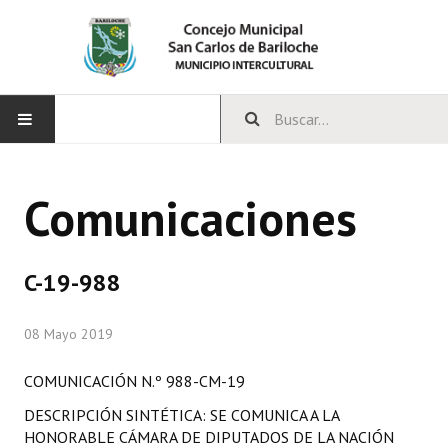
INICIO
Comunicaciones
CONCEJO
Bloques Políticos
C-19-988
Integrantes del Concejo
08 Mayo 2019
Comisiones Permanentes
COMUNICACIÓN N.º 988-CM-19
Comisiones Especiales
DESCRIPCIÓN SINTÉTICA: SE COMUNICA A LA
Concejales Mandato Cumplido
HONORABLE CÁMARA DE DIPUTADOS DE LA NACIÓN