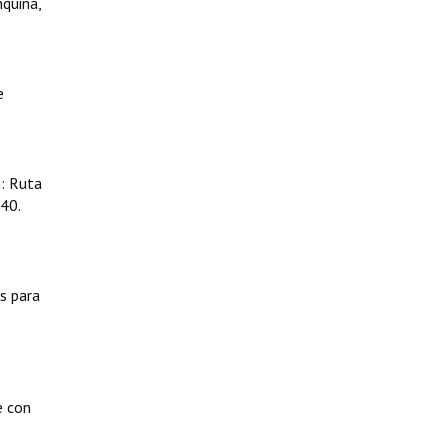
nquina,
e
n: Ruta
40.
s para
e con