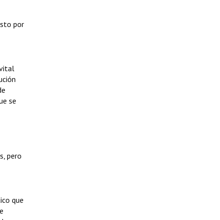
esto por
vital
ución
de
ue se
s, pero
tico que
se