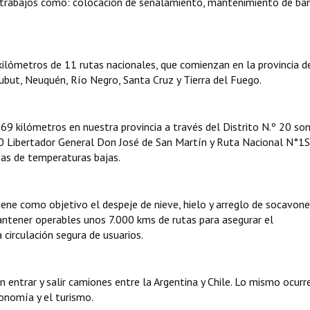
on trabajos como: colocación de señalamiento, mantenimiento de ba
ilómetros de 11 rutas nacionales, que comienzan en la provincia d
ubut, Neuquén, Río Negro, Santa Cruz y Tierra del Fuego.
69 kilómetros en nuestra provincia a través del Distrito N.º 20 so
0 Libertador General Don José de San Martín y Ruta Nacional N°1S
as de temperaturas bajas.
iene como objetivo el despeje de nieve, hielo y arreglo de socavone
mantener operables unos 7.000 kms de rutas para asegurar el
 circulación segura de usuarios.
n entrar y salir camiones entre la Argentina y Chile. Lo mismo ocurr
conomía y el turismo.