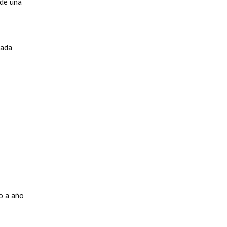
 de una
rada
o a año