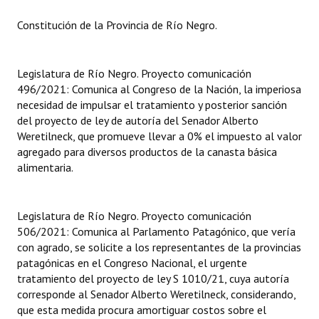
Huéspedes de Honor - Registro
Constitución de la Provincia de Río Negro.
Antiguos Pobladores - Registro
Legislatura de Río Negro. Proyecto comunicación
Reconocimientos - Registro
496/2021: Comunica al Congreso de la Nación, la imperiosa
Bariloche, Municipio intercultural
necesidad de impulsar el tratamiento y posterior sanción
del proyecto de ley de autoría del Senador Alberto
Entrega de distinciones
Weretilneck, que promueve llevar a 0% el impuesto al valor
agregado para diversos productos de la canasta básica
REFORMA DE LA CARTA ORGÁNICA
alimentaria.
Legislatura de Río Negro. Proyecto comunicación
506/2021: Comunica al Parlamento Patagónico, que vería
con agrado, se solicite a los representantes de la provincias
patagónicas en el Congreso Nacional, el urgente
tratamiento del proyecto de ley S 1010/21, cuya autoría
corresponde al Senador Alberto Weretilneck, considerando,
que esta medida procura amortiguar costos sobre el