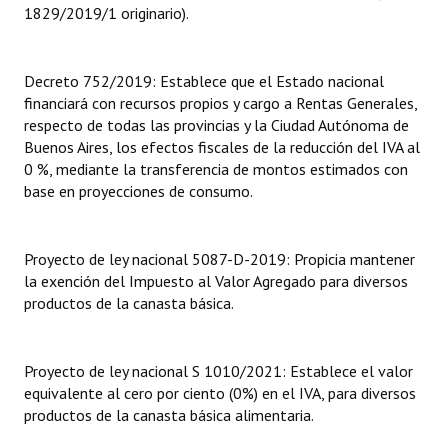
1829/2019/1 originario).
INSTITUCIONAL
Antiguos Pobladores
Decreto 752/2019: Establece que el Estado nacional
Noticias Destacadas
financiará con recursos propios y cargo a Rentas Generales,
respecto de todas las provincias y la Ciudad Autónoma de
Registros y Distinciones
Buenos Aires, los efectos fiscales de la reducción del IVA al
0 %, mediante la transferencia de montos estimados con
Datos Históricos
base en proyecciones de consumo.
Premio al Mérito - Registro
Proyecto de ley nacional 5087-D-2019: Propicia mantener
Audiencias Públicas - Registro
la exención del Impuesto al Valor Agregado para diversos
productos de la canasta básica.
Mujeres que Dejaron Huellas - Registro
Periodistas Decanos - Registro
Proyecto de ley nacional S 1010/2021: Establece el valor
Ciudadano Ilustre - Registro
equivalente al cero por ciento (0%) en el IVA, para diversos
productos de la canasta básica alimentaria.
Banca del Vecino - Registro