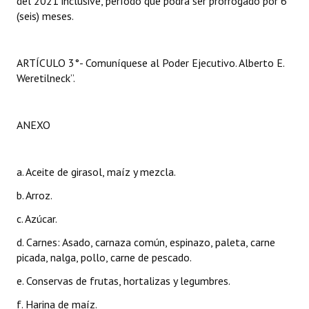
del 2021 inclusive, período que podrá ser prorrogado por 6
(seis) meses.
ARTÍCULO 3°- Comuníquese al Poder Ejecutivo. Alberto E.
Weretilneck”.
ANEXO
a. Aceite de girasol, maíz y mezcla.
b. Arroz.
c. Azúcar.
d. Carnes: Asado, carnaza común, espinazo, paleta, carne
picada, nalga, pollo, carne de pescado.
e. Conservas de frutas, hortalizas y legumbres.
f. Harina de maíz.