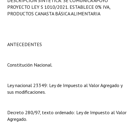
DESCRIPCIÓN SINTÉTICA: SE COMUNICA APOYO
Programas
PROYECTO LEY S 1010/2021. ESTABLECE 0% IVA,
PRODUCTOS CANASTA BÁSICA ALIMENTARIA
LEGISLACIÓN
Constitución Nacional
ANTECEDENTES
Constitución Provincial
Carta Orgánica 2007
Constitución Nacional.
Reglamento Interno
Digesto
Ley nacional 23349: Ley de Impuesto al Valor Agregado y
sus modificaciones.
Organigrama
DOCUMENTOS
Decreto 280/97, texto ordenado: Ley de Impuesto al Valor
Agregado.
Informes de Gestión
Proyectos Presentados