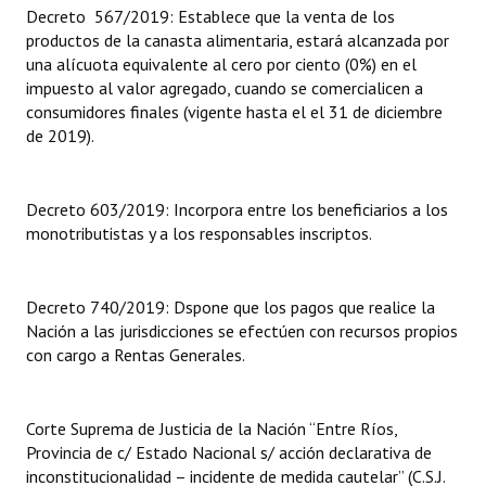
Decreto 567/2019: Establece que la venta de los
productos de la canasta alimentaria, estará alcanzada por
Dictámenes Asesoría Letrada
una alícuota equivalente al cero por ciento (0%) en el
impuesto al valor agregado, cuando se comercialicen a
Actas de Sesión
consumidores finales (vigente hasta el el 31 de diciembre
Informes de Unidad Coordinadora
de 2019).
Ejecución Presupuestaria
Decreto 603/2019: Incorpora entre los beneficiarios a los
Actas de Audiencias Públicas
monotributistas y a los responsables inscriptos.
NORMATIVA
Decreto 740/2019: Dspone que los pagos que realice la
Comunicaciones
Nación a las jurisdicciones se efectúen con recursos propios
con cargo a Rentas Generales.
Declaraciones
Resoluciones
Corte Suprema de Justicia de la Nación “Entre Ríos,
Provincia de c/ Estado Nacional s/ acción declarativa de
Resoluciones de Presidencia
inconstitucionalidad – incidente de medida cautelar” (C.S.J.