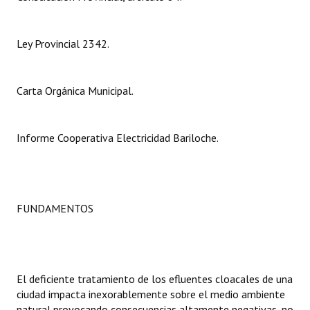
Dictámenes Asesoría Letrada
Ley Provincial 2342.
Actas de Sesión
Informes de Unidad Coordinadora
Carta Orgánica Municipal.
Ejecución Presupuestaria
Informe Cooperativa Electricidad Bariloche.
Actas de Audiencias Públicas
NORMATIVA
Comunicaciones
FUNDAMENTOS
Declaraciones
Resoluciones
El deficiente tratamiento de los efluentes cloacales de una
Resoluciones de Presidencia
ciudad impacta inexorablemente sobre el medio ambiente
natural provocando consecuencias altamente negativas, no