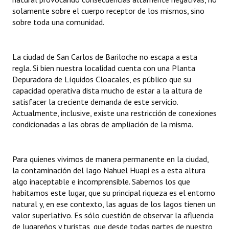
INSTITUCIONAL
solamente sobre el cuerpo receptor de los mismos, sino
sobre toda una comunidad.
Antiguos Pobladores
Noticias Destacadas
La ciudad de San Carlos de Bariloche no escapa a esta
regla. Si bien nuestra localidad cuenta con una Planta
Registros y Distinciones
Depuradora de Líquidos Cloacales, es público que su
capacidad operativa dista mucho de estar a la altura de
Datos Históricos
satisfacer la creciente demanda de este servicio.
Actualmente, inclusive, existe una restricción de conexiones
Premio al Mérito - Registro
condicionadas a las obras de ampliación de la misma.
Audiencias Públicas - Registro
Mujeres que Dejaron Huellas - Registro
Para quienes vivimos de manera permanente en la ciudad,
la contaminación del lago Nahuel Huapi es a esta altura
Periodistas Decanos - Registro
algo inaceptable e incomprensible. Sabemos los que
habitamos este lugar, que su principal riqueza es el entorno
Ciudadano Ilustre - Registro
natural y, en ese contexto, las aguas de los lagos tienen un
valor superlativo. Es sólo cuestión de observar la afluencia
Banca del Vecino - Registro
de lugareños y turistas, que desde todas partes de nuestro