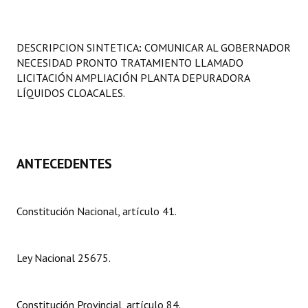
Programas
LEGISLACIÓN
DESCRIPCION SINTETICA
:
COMUNICAR AL GOBERNADOR
NECESIDAD PRONTO TRATAMIENTO LLAMADO
Constitución Nacional
LICITACIÓN AMPLIACIÓN PLANTA DEPURADORA
LÍQUIDOS CLOACALES.
Constitución Provincial
Carta Orgánica 2007
ANTECEDENTES
Reglamento Interno
Digesto
Constitución Nacional, artículo 41.
Organigrama
DOCUMENTOS
Ley Nacional 25675.
Informes de Gestión
Constitución Provincial, artículo 84.
Proyectos Presentados