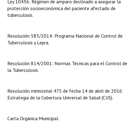
Ley 10436: Régimen de amparo destinado a asegurar la
protección socioeconómica del paciente afectado de
Dictámenes Asesoría Letrada
tuberculosis.
Actas de Sesión
Resolución 583/2014: Programa Nacional de Control de
Informes de Unidad Coordinadora
Tuberculosis y Lepra.
Ejecución Presupuestaria
Actas de Audiencias Públicas
Resolución 814/2001: Normas Técnicas para el Control de
la Tuberculosis.
NORMATIVA
Comunicaciones
Resolución ministerial 475 de fecha 14 de abril de 2016:
Estrategia de la Cobertura Universal de Salud (CUS).
Declaraciones
Resoluciones
Carta Orgánica Municipal.
Resoluciones de Presidencia