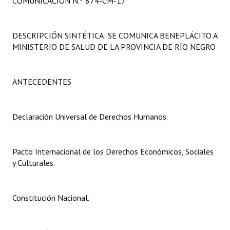
COMUNICACIÓN N.º 874-CM-17
Programas
LEGISLACIÓN
DESCRIPCIÓN SINTÉTICA: SE COMUNICA BENEPLÁCITO A
MINISTERIO DE SALUD DE LA PROVINCIA DE RÍO NEGRO
Constitución Nacional
Constitución Provincial
ANTECEDENTES
Carta Orgánica 2007
Declaración Universal de Derechos Humanos.
Reglamento Interno
Digesto
Pacto Internacional de los Derechos Económicos, Sociales
y Culturales.
Organigrama
DOCUMENTOS
Constitución Nacional.
Informes de Gestión
Proyectos Presentados