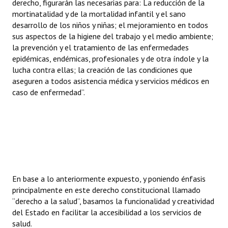
derecho, figurarán las necesarias para: La reducción de la
Huéspedes de Honor - Registro
mortinatalidad y de la mortalidad infantil y el sano
desarrollo de los niños y niñas; el mejoramiento en todos
Antiguos Pobladores - Registro
sus aspectos de la higiene del trabajo y el medio ambiente;
la prevención y el tratamiento de las enfermedades
Reconocimientos - Registro
epidémicas, endémicas, profesionales y de otra índole y la
lucha contra ellas; la creación de las condiciones que
Bariloche, Municipio intercultural
aseguren a todos asistencia médica y servicios médicos en
caso de enfermedad”.
Entrega de distinciones
REFORMA DE LA CARTA ORGÁNICA
En base a lo anteriormente expuesto, y poniendo énfasis
principalmente en este derecho constitucional llamado
“derecho a la salud”, basamos la funcionalidad y creatividad
del Estado en facilitar la accesibilidad a los servicios de
salud.