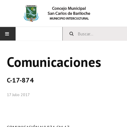
INICIO
Comunicaciones
CONCEJO
Bloques Políticos
C-17-874
Integrantes del Concejo
17 Julio 2017
Comisiones Permanentes
Comisiones Especiales
Concejales Mandato Cumplido