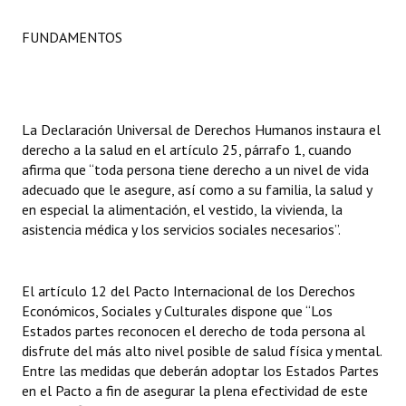
INSTITUCIONAL
FUNDAMENTOS
Antiguos Pobladores
Noticias Destacadas
Registros y Distinciones
La Declaración Universal de Derechos Humanos instaura el
derecho a la salud en el artículo 25, párrafo 1, cuando
Datos Históricos
afirma que “toda persona tiene derecho a un nivel de vida
adecuado que le asegure, así como a su familia, la salud y
Premio al Mérito - Registro
en especial la alimentación, el vestido, la vivienda, la
asistencia médica y los servicios sociales necesarios”.
Audiencias Públicas - Registro
Mujeres que Dejaron Huellas - Registro
El artículo 12 del Pacto Internacional de los Derechos
Económicos, Sociales y Culturales dispone que “Los
Periodistas Decanos - Registro
Estados partes reconocen el derecho de toda persona al
disfrute del más alto nivel posible de salud física y mental.
Ciudadano Ilustre - Registro
Entre las medidas que deberán adoptar los Estados Partes
Banca del Vecino - Registro
en el Pacto a fin de asegurar la plena efectividad de este