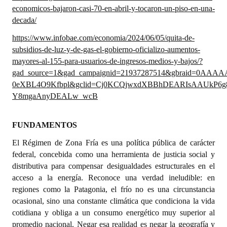
economicos-bajaron-casi-70-en-abril-y-tocaron-un-piso-en-una-
decada/
Dictámenes Asesoría Letrada
https://www.infobae.com/economia/2024/06/05/quita-de-
Actas de Sesión
subsidios-de-luz-y-de-gas-el-gobierno-oficializo-aumentos-
mayores-al-155-para-usuarios-de-ingresos-medios-y-bajos/?
Informes de Unidad Coordinadora
gad_source=1&gad_campaignid=21937287514&gbraid=0AA
Ejecución Presupuestaria
0eXBL4O9Kfbpl&gclid=Cj0KCQjwxdXBBhDEARIsAAUkP6
Y8mgaAnyDEALw_wcB
Actas de Audiencias Públicas
FUNDAMENTOS
NORMATIVA
El Régimen de Zona Fría es una política pública de carácter
Comunicaciones
federal, concebida como una herramienta de justicia social y
distributiva para compensar desigualdades estructurales en el
Declaraciones
acceso a la energía. Reconoce una verdad ineludible: en
regiones como la Patagonia, el frío no es una circunstancia
Resoluciones
ocasional, sino una constante climática que condiciona la vida
Resoluciones de Presidencia
cotidiana y obliga a un consumo energético muy superior al
promedio nacional. Negar esa realidad es negar la geografía y