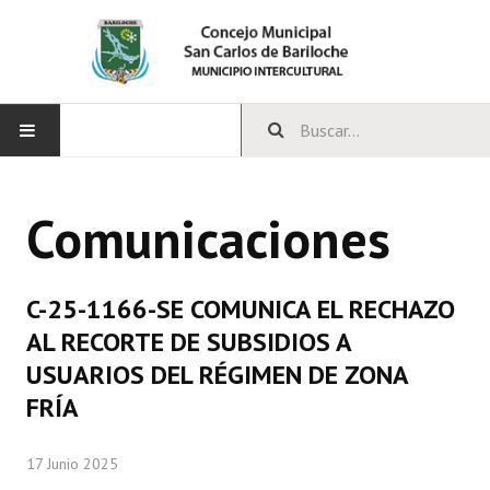
INICIO
Comunicaciones
CONCEJO
Bloques Políticos
C-25-1166-SE COMUNICA EL RECHAZO
Integrantes del Concejo
AL RECORTE DE SUBSIDIOS A
USUARIOS DEL RÉGIMEN DE ZONA
Comisiones Permanentes
FRÍA
Comisiones Especiales
17 Junio 2025
Concejales Mandato Cumplido