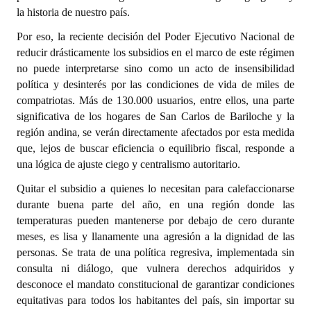
INSTITUCIONAL
la historia de nuestro país.
Por eso, la reciente decisión del Poder Ejecutivo Nacional de
Antiguos Pobladores
reducir drásticamente los subsidios en el marco de este régimen
no puede interpretarse sino como un acto de insensibilidad
Noticias Destacadas
política y desinterés por las condiciones de vida de miles de
Registros y Distinciones
compatriotas. Más de 130.000 usuarios, entre ellos, una parte
significativa de los hogares de San Carlos de Bariloche y la
Datos Históricos
región andina, se verán directamente afectados por esta medida
que, lejos de buscar eficiencia o equilibrio fiscal, responde a
Premio al Mérito - Registro
una lógica de ajuste ciego y centralismo autoritario.
Audiencias Públicas - Registro
Quitar el subsidio a quienes lo necesitan para calefaccionarse
durante buena parte del año, en una región donde las
Mujeres que Dejaron Huellas - Registro
temperaturas pueden mantenerse por debajo de cero durante
meses, es lisa y llanamente una agresión a la dignidad de las
Periodistas Decanos - Registro
personas. Se trata de una política regresiva, implementada sin
Ciudadano Ilustre - Registro
consulta ni diálogo, que vulnera derechos adquiridos y
desconoce el mandato constitucional de garantizar condiciones
Banca del Vecino - Registro
equitativas para todos los habitantes del país, sin importar su