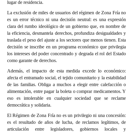
lugar de residencia.
Huéspedes de Honor - Registro
La exclusión de miles de usuarios del régimen de Zona Fría no
Antiguos Pobladores - Registro
es un error técnico ni una decisión neutral: es una expresión
clara del rumbo ideológico de un gobierno que, en nombre de
Reconocimientos - Registro
la eficiencia, desmantela derechos, profundiza desigualdades y
traslada el peso del ajuste a los sectores que menos tienen. Esta
Bariloche, Municipio intercultural
decisión se inscribe en un programa económico que privilegia
los intereses del poder concentrado y degrada el rol del Estado
Entrega de distinciones
como garante de derechos.
REFORMA DE LA CARTA ORGÁNICA
Además, el impacto de esta medida excede lo económico:
afecta el entramado social, el tejido comunitario y la estabilidad
de las familias. Obliga a muchos a elegir entre calefacción o
alimentación, entre pagar la boleta o comprar medicamentos. Y
eso es intolerable en cualquier sociedad que se reclame
democrática y solidaria.
El Régimen de Zona Fría no es un privilegio ni una concesión:
es el resultado de años de lucha, de reclamos legítimos, de
articulación entre legisladores, gobiernos locales y