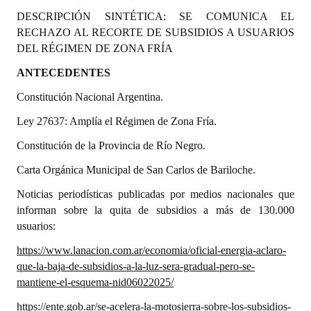
Programas
DESCRIPCIÓN SINTÉTICA: SE COMUNICA EL
RECHAZO AL RECORTE DE SUBSIDIOS A USUARIOS
LEGISLACIÓN
DEL RÉGIMEN DE ZONA FRÍA
ANTECEDENTES
Constitución Nacional
Constitución Nacional Argentina.
Constitución Provincial
Ley 27637: Amplía el Régimen de Zona Fría.
Carta Orgánica 2007
Constitución de la Provincia de Río Negro.
Reglamento Interno
Carta Orgánica Municipal de San Carlos de Bariloche.
Digesto
Noticias periodísticas publicadas por medios nacionales que
informan sobre la quita de subsidios a más de 130.000
Organigrama
usuarios:
DOCUMENTOS
https://www.lanacion.com.ar/economia/oficial-energia-aclaro-
que-la-baja-de-subsidios-a-la-luz-sera-gradual-pero-se-
Informes de Gestión
mantiene-el-esquema-nid06022025/
https://ente.gob.ar/se-acelera-la-motosierra-sobre-los-subsidios-
Proyectos Presentados