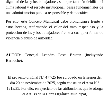
dignidad de las y los trabajadores, sino que también debilitan el
INSTITUCIONAL
clima laboral y el respeto institucional, bases fundamentales de
una administración pública responsable y democrática.
Antiguos Pobladores
Por ello, este Concejo Municipal debe pronunciarse frente a
Noticias Destacadas
estos hechos, reafirmando el valor del trato respetuoso y la
protección de las y los trabajadores frente a cualquier forma de
Registros y Distinciones
violencia o abuso de autoridad.
Datos Históricos
Premio al Mérito - Registro
AUTOR
: Concejal Leandro Costa Brutten (Incluyendo
Bariloche).
Audiencias Públicas - Registro
Mujeres que Dejaron Huellas - Registro
El proyecto original N.º 477/25 fue aprobado en la sesión del
día 20 de noviembre de 2025, según consta en el Acta N.º
Periodistas Decanos - Registro
1212/25. Por ello, en ejercicio de las atribuciones que le otorga
Ciudadano Ilustre - Registro
el Art. 38 de la Carta Orgánica Municipal,
Banca del Vecino - Registro