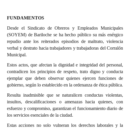
Dictámenes Asesoría Letrada
FUNDAMENTOS
Actas de Sesión
Desde el Sindicato de Obreros y Empleados Municipales
(SOYEM) de Bariloche se ha hecho público su más enérgico
Informes de Unidad Coordinadora
repudio ante los reiterados episodios de maltrato, violencia
Ejecución Presupuestaria
verbal y destrato hacia trabajadores y trabajadoras del Corralón
Municipal.
Actas de Audiencias Públicas
Estos actos, que afectan la dignidad e integridad del personal,
contradicen los principios de respeto, trato digno y conducta
NORMATIVA
ejemplar que deben observar quienes ejercen funciones de
gobierno, según lo establecido en la ordenanza de ética pública.
Comunicaciones
Resulta inadmisible que se naturalicen conductas violentas,
Declaraciones
insultos, descalificaciones o amenazas hacia quienes, con
esfuerzo y compromiso, garantizan el funcionamiento diario de
Resoluciones
los servicios esenciales de la ciudad.
Resoluciones de Presidencia
Estas acciones no solo vulneran los derechos laborales y la