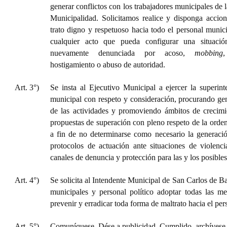
generar conflictos con los trabajadores municipales de la
Municipalidad. Solicitamos realice y disponga accion
trato digno y respetuoso hacia todo el personal munic
cualquier acto que pueda configurar una situació
nuevamente denunciada por acoso,
mobbing
,
hostigamiento o abuso de autoridad.
Art. 3°)
Se insta al Ejecutivo Municipal a ejercer la superint
municipal con respeto y consideración, procurando gene
de las actividades y promoviendo ámbitos de crecimi
propuestas de superación con pleno respeto de la orden
a fin de no determinarse como necesario la generació
protocolos de actuación ante situaciones de violenci
canales de denuncia y protección para las y los posibles
Art. 4°)
Se solicita al Intendente Municipal de San Carlos de Ba
municipales y personal político adoptar todas las me
prevenir y erradicar toda forma de maltrato hacia el per
Art. 5°)
Comuníquese. Dése a publicidad. Cumplido, archívese