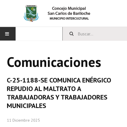
INICIO
Comunicaciones
CONCEJO
Bloques Políticos
C-25-1188-SE COMUNICA ENÉRGICO
Integrantes del Concejo
REPUDIO AL MALTRATO A
TRABAJADORAS Y TRABAJADORES
Comisiones Permanentes
MUNICIPALES
Comisiones Especiales
11 Diciembre 2025
Concejales Mandato Cumplido