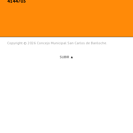
4144703
Copyright © 2026 Concejo Municipal San Carlos de Bariloche.
SUBIR ▲