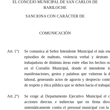
EL CONCEJO MUNICIPAL DE SAN CARLOS DE
Huéspedes de Honor - Registro
BARILOCHE
Antiguos Pobladores - Registro
SANCIONA CON CARÁCTER DE
Reconocimientos - Registro
COMUNICACIÓN
Bariloche, Municipio intercultural
Entrega de distinciones
Art. 1°)
Se comunica al Señor Intendente Municipal el más ené
REFORMA DE LA CARTA ORGÁNICA
episodios de maltrato, violencia verbal y destrato
trabajadoras de distintas áreas entre ellas los hechos 
en el Corralón Municipal, donde el intendente in
manifestaciones, gestos y palabras que vulneran la 
laboral, generando actos de agravio y desprecio contr
de respeto y ética pública que se deben hacia el trabajad
Art. 2°)
Se exige al Departamento Ejecutivo Municipal el c
acciones directas e indirectas que en firma disva
sistemáticamente contra el personal municipal con la