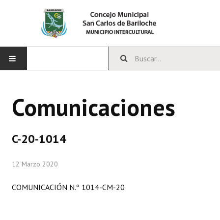
INICIO
Comunicaciones
CONCEJO
Bloques Políticos
C-20-1014
Integrantes del Concejo
12 Marzo 2020
Comisiones Permanentes
COMUNICACIÓN N.º 1014-CM-20
Comisiones Especiales
Concejales Mandato Cumplido