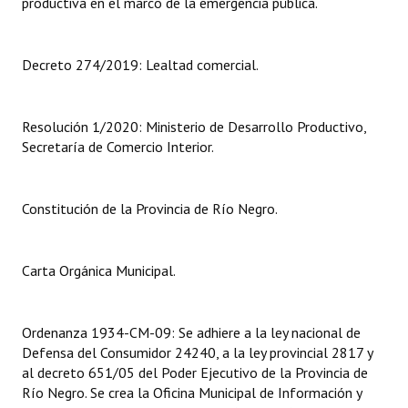
productiva en el marco de la emergencia pública.
Dictámenes Asesoría Letrada
Decreto 274/2019: Lealtad comercial.
Actas de Sesión
Informes de Unidad Coordinadora
Resolución 1/2020: Ministerio de Desarrollo Productivo,
Secretaría de Comercio Interior.
Ejecución Presupuestaria
Actas de Audiencias Públicas
Constitución de la Provincia de Río Negro.
NORMATIVA
Comunicaciones
Carta Orgánica Municipal.
Declaraciones
Ordenanza 1934-CM-09: Se adhiere a la ley nacional de
Resoluciones
Defensa del Consumidor 24240, a la ley provincial 2817 y
al decreto 651/05 del Poder Ejecutivo de la Provincia de
Resoluciones de Presidencia
Río Negro. Se crea la Oficina Municipal de Información y