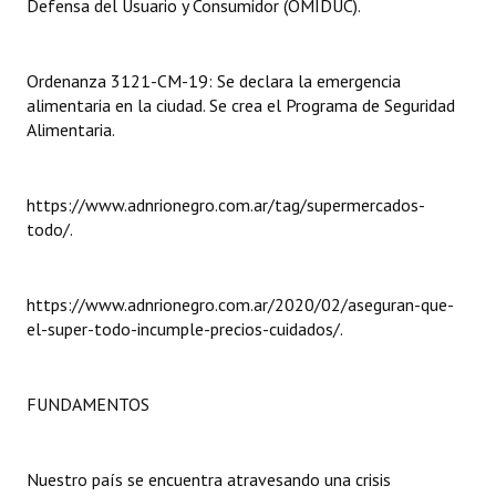
Defensa del Usuario y Consumidor (OMIDUC).
INSTITUCIONAL
Antiguos Pobladores
Ordenanza 3121-CM-19: Se declara la emergencia
alimentaria en la ciudad. Se crea el Programa de Seguridad
Noticias Destacadas
Alimentaria.
Registros y Distinciones
Datos Históricos
https://www.adnrionegro.com.ar/tag/supermercados-
todo/.
Premio al Mérito - Registro
Audiencias Públicas - Registro
https://www.adnrionegro.com.ar/2020/02/aseguran-que-
el-super-todo-incumple-precios-cuidados/.
Mujeres que Dejaron Huellas - Registro
Periodistas Decanos - Registro
FUNDAMENTOS
Ciudadano Ilustre - Registro
Banca del Vecino - Registro
Nuestro país se encuentra atravesando una crisis