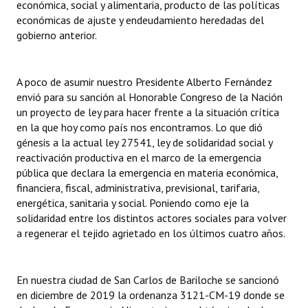
económica, social y alimentaria, producto de las políticas
Huéspedes de Honor - Registro
económicas de ajuste y endeudamiento heredadas del
gobierno anterior.
Antiguos Pobladores - Registro
Reconocimientos - Registro
A poco de asumir nuestro Presidente Alberto Fernández
envió para su sanción al Honorable Congreso de la Nación
Bariloche, Municipio intercultural
un proyecto de ley para hacer frente a la situación crítica
Entrega de distinciones
en la que hoy como país nos encontramos. Lo que dió
génesis a la actual ley 27541, ley de solidaridad social y
REFORMA DE LA CARTA ORGÁNICA
reactivación productiva en el marco de la emergencia
pública que declara la emergencia en materia económica,
financiera, fiscal, administrativa, previsional, tarifaria,
energética, sanitaria y social. Poniendo como eje la
solidaridad entre los distintos actores sociales para volver
a regenerar el tejido agrietado en los últimos cuatro años.
En nuestra ciudad de San Carlos de Bariloche se sancionó
en diciembre de 2019 la ordenanza 3121-CM-19 donde se