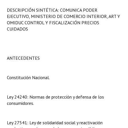
Programas
DESCRIPCIÓN SINTÉTICA: COMUNICA PODER
EJECUTIVO, MINISTERIO DE COMERCIO INTERIOR, ART Y
LEGISLACIÓN
OMIDUC CONTROL Y FISCALIZACIÓN PRECIOS
CUIDADOS
Constitución Nacional
Constitución Provincial
Carta Orgánica 2007
ANTECEDENTES
Reglamento Interno
Constitución Nacional.
Digesto
Organigrama
Ley 24240: Normas de protección y defensa de los
consumidores.
DOCUMENTOS
Informes de Gestión
Ley 27541: Ley de solidaridad social y reactivación
Proyectos Presentados