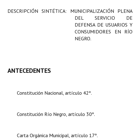
Programas
DESCRIPCIÓN SINTÉTICA:
MUNICIPALIZACIÓN PLENA
DEL SERVICIO DE
LEGISLACIÓN
DEFENSA DE USUARIOS Y
CONSUMIDORES EN RÍO
Constitución Nacional
NEGRO.
Constitución Provincial
Carta Orgánica 2007
ANTECEDENTES
Reglamento Interno
Digesto
Constitución Nacional, artículo 42º.
Organigrama
DOCUMENTOS
Constitución Río Negro, artículo 30º.
Informes de Gestión
Carta Orgánica Municipal, artículo 17º.
Proyectos Presentados