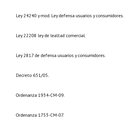
Dictámenes Asesoría Letrada
Ley 24240 y mod. Ley defensa usuarios y consumidores.
Actas de Sesión
Ley 22208 ley de lealtad comercial.
Informes de Unidad Coordinadora
Ejecución Presupuestaria
Ley 2817 de defensa usuarios y consumidores.
Actas de Audiencias Públicas
NORMATIVA
Decreto 651/05
.
Comunicaciones
Ordenanza 1934-CM-09.
Declaraciones
Resoluciones
Ordenanza 1753-CM-07.
Resoluciones de Presidencia