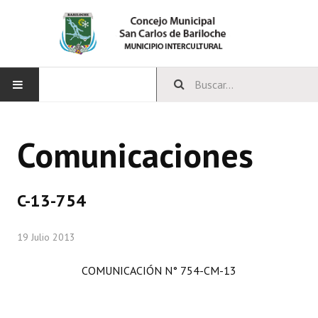
INICIO
Comunicaciones
CONCEJO
Bloques Políticos
C-13-754
Integrantes del Concejo
19 Julio 2013
Comisiones Permanentes
COMUNICACIÓN N° 754-CM-13
Comisiones Especiales
Concejales Mandato Cumplido