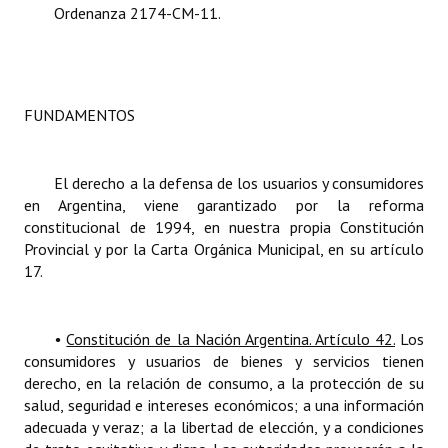
Ordenanza 2174-CM-11.
INSTITUCIONAL
Antiguos Pobladores
Noticias Destacadas
FUNDAMENTOS
Registros y Distinciones
Datos Históricos
El derecho a la defensa de los usuarios y consumidores
en Argentina, viene garantizado por la reforma
Premio al Mérito - Registro
constitucional de 1994, en nuestra propia Constitución
Provincial y por la Carta Orgánica Municipal, en su artículo
Audiencias Públicas - Registro
17.
Mujeres que Dejaron Huellas - Registro
•
Constitución de la Nación Argentina. Artículo
42.
Los
Periodistas Decanos - Registro
consumidores y usuarios de bienes y servicios tienen
derecho, en la relación de consumo, a la protección de su
Ciudadano Ilustre - Registro
salud, seguridad e intereses económicos; a una información
adecuada y veraz; a la libertad de elección, y a condiciones
Banca del Vecino - Registro