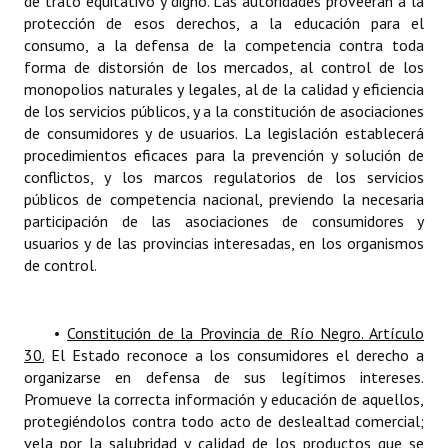
de trato equitativo y digno. Las autoridades proveerán a la
Huéspedes de Honor - Registro
protección de esos derechos, a la educación para el
consumo, a la defensa de la competencia contra toda
Antiguos Pobladores - Registro
forma de distorsión de los mercados, al control de los
monopolios naturales y legales, al de la calidad y eficiencia
Reconocimientos - Registro
de los servicios públicos, y a la constitución de asociaciones
de consumidores y de usuarios. La legislación establecerá
Bariloche, Municipio intercultural
procedimientos eficaces para la prevención y solución de
conflictos, y los marcos regulatorios de los servicios
Entrega de distinciones
públicos de competencia nacional, previendo la necesaria
participación de las asociaciones de consumidores y
REFORMA DE LA CARTA ORGÁNICA
usuarios y de las provincias interesadas, en los organismos
de control.
•
Constitución de la Provincia de Río Negro. Artículo
30.
El Estado reconoce a los consumidores el derecho a
organizarse en defensa de sus legítimos intereses.
Promueve la correcta información y educación de aquellos,
protegiéndolos contra todo acto de deslealtad comercial;
vela por la salubridad y calidad de los productos que se