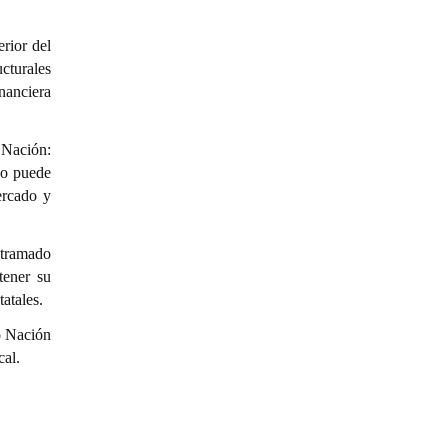
erior del
ucturales
nanciera
 Nación:
no puede
ercado y
entramado
tener su
atales.
o Nación
cal.