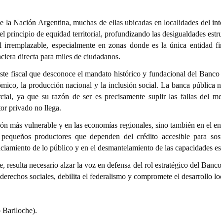
e la Nación Argentina, muchas de ellas ubicadas en localidades del int
el principio de equidad territorial, profundizando las desigualdades estr
 irremplazable, especialmente en zonas donde es la única entidad fi
ciera directa para miles de ciudadanos.
uste fiscal que desconoce el mandato histórico y fundacional del Banco
ómico, la producción nacional y la inclusión social. La banca pública 
rcial, ya que su razón de ser es precisamente suplir las fallas del m
tor privado no llega.
ación más vulnerable y en las economías regionales, sino también en el 
 pequeños productores que dependen del crédito accesible para sos
iamiento de lo público y en el desmantelamiento de las capacidades est
 resulta necesario alzar la voz en defensa del rol estratégico del Banc
derechos sociales, debilita el federalismo y compromete el desarrollo lo
 Bariloche).