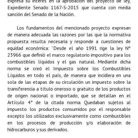
expresa su interés en la aprobación del proyecto de ley,
Expediente Senado 1167-S-2015 que cuenta con media
Dictámenes Asesoría Letrada
sanción del Senado de la Nación.
Actas de Sesión
Los fundamentos del mencionado proyecto expresan
de manera adecuada las razones por las que la normativa
Informes de Unidad Coordinadora
propuesta resulta necesaria y responde a cuestiones de
equidad económica: “Desde el año 1991 rige la ley Nº
Ejecución Presupuestaria
23966 que definió el marco regulatorio impositivo para los
combustibles líquidos y el gas natural. Mediante dicha
Actas de Audiencias Públicas
norma se creó el Impuesto sobre los Combustibles
Líquidos en todo el país, de manera que incidiera en una
NORMATIVA
sola de las etapas de su circulación un impuesto sobre la
transferencia a título oneroso o gratuito de los productos
Comunicaciones
de origen nacional o importado, que se detallan en el
Artículo 4° de la citada norma. Quedaban sujetos al
Declaraciones
impuesto los productos consumidos por el responsable
excepto los utilizados exclusivamente como combustibles
Resoluciones
en los procesos de producción y/o elaboración de
Resoluciones de Presidencia
hidrocarburos y sus derivados.