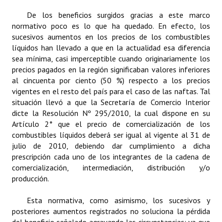
Huéspedes de Honor - Registro
De los beneficios surgidos gracias a este marco
normativo poco es lo que ha quedado. En efecto, los
Antiguos Pobladores - Registro
sucesivos aumentos en los precios de los combustibles
líquidos han llevado a que en la actualidad esa diferencia
Reconocimientos - Registro
sea mínima, casi imperceptible cuando originariamente los
precios pagados en la región significaban valores inferiores
Bariloche, Municipio intercultural
al cincuenta por ciento (50 %) respecto a los precios
vigentes en el resto del país para el caso de las naftas. Tal
Entrega de distinciones
situación llevó a que la Secretaría de Comercio Interior
dicte la Resolución Nº 295/2010, la cual dispone en su
REFORMA DE LA CARTA ORGÁNICA
Artículo 2° que el precio de comercialización de los
combustibles líquidos deberá ser igual al vigente al 31 de
julio de 2010, debiendo dar cumplimiento a dicha
prescripción cada uno de los integrantes de la cadena de
comercialización, intermediación, distribución y/o
producción.
Esta normativa, como asimismo, los sucesivos y
posteriores aumentos registrados no soluciona la pérdida