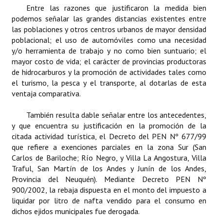
INSTITUCIONAL
Entre las razones que justificaron la medida bien
podemos señalar las grandes distancias existentes entre
las poblaciones y otros centros urbanos de mayor densidad
Antiguos Pobladores
poblacional; el uso de automóviles como una necesidad
Noticias Destacadas
y/o herramienta de trabajo y no como bien suntuario; el
mayor costo de vida; el carácter de provincias productoras
Registros y Distinciones
de hidrocarburos y la promoción de actividades tales como
el turismo, la pesca y el transporte, al dotarlas de esta
Datos Históricos
ventaja comparativa.
Premio al Mérito - Registro
También resulta dable señalar entre los antecedentes,
y que encuentra su justificación en la promoción de la
Audiencias Públicas - Registro
citada actividad turística, el Decreto del PEN Nº 677/99
que refiere a exenciones parciales en la zona Sur (San
Mujeres que Dejaron Huellas - Registro
Carlos de Bariloche; Río Negro, y Villa La Angostura, Villa
Traful, San Martín de los Andes y Junín de los Andes,
Periodistas Decanos - Registro
Provincia del Neuquén). Mediante Decreto PEN Nº
Ciudadano Ilustre - Registro
900/2002, la rebaja dispuesta en el monto del impuesto a
liquidar por litro de nafta vendido para el consumo en
Banca del Vecino - Registro
dichos ejidos municipales fue derogada.