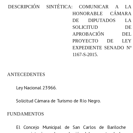
Programas
DESCRIPCIÓN SINTÉTICA: COMUNICAR A LA
HONORABLE CÁMARA
LEGISLACIÓN
DE DIPUTADOS LA
SOLICITUD DE
Constitución Nacional
APROBACIÓN DEL
PROYECTO DE LEY
Constitución Provincial
EXPEDIENTE SENADO Nº
1167-S-2015.
Carta Orgánica 2007
Reglamento Interno
ANTECEDENTES
Digesto
Ley Nacional 23966.
Organigrama
Solicitud Cámara de Turismo de Río Negro.
DOCUMENTOS
FUNDAMENTOS
Informes de Gestión
El Concejo Municipal de San Carlos de Bariloche
Proyectos Presentados