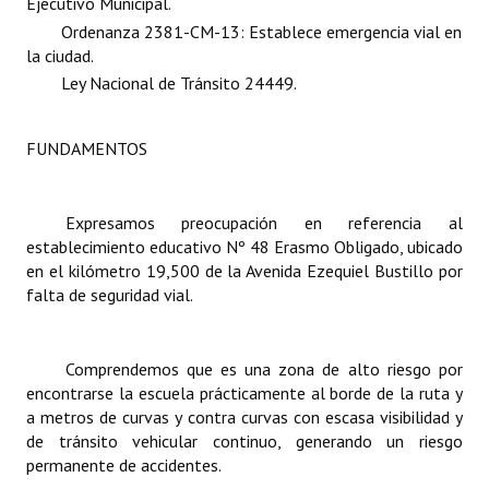
Ejecutivo Municipal.
Ordenanza 2381-CM-13: Establece emergencia vial en
Dictámenes Asesoría Letrada
la ciudad.
Ley Nacional de Tránsito 24449.
Actas de Sesión
Informes de Unidad Coordinadora
FUNDAMENTOS
Ejecución Presupuestaria
Expresamos preocupación en referencia al
Actas de Audiencias Públicas
establecimiento educativo Nº 48 Erasmo Obligado, ubicado
en el kilómetro 19,500 de la Avenida Ezequiel Bustillo por
NORMATIVA
falta de seguridad vial.
Comunicaciones
Declaraciones
Comprendemos que es una zona de alto riesgo por
encontrarse la escuela prácticamente al borde de la ruta y
Resoluciones
a metros de curvas y contra curvas con escasa visibilidad y
de tránsito vehicular continuo, generando un riesgo
Resoluciones de Presidencia
permanente de accidentes.