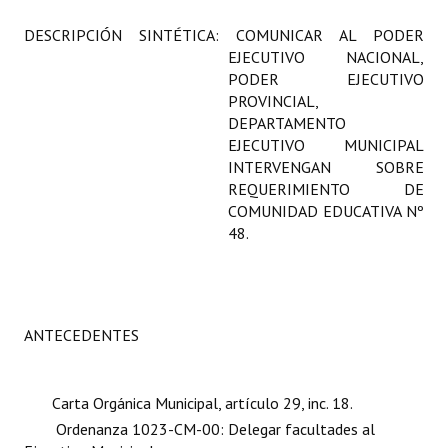
Programas
DESCRIPCIÓN SINTÉTICA: COMUNICAR AL PODER
EJECUTIVO NACIONAL,
LEGISLACIÓN
PODER EJECUTIVO
PROVINCIAL,
Constitución Nacional
DEPARTAMENTO
EJECUTIVO MUNICIPAL
Constitución Provincial
INTERVENGAN SOBRE
REQUERIMIENTO DE
Carta Orgánica 2007
COMUNIDAD EDUCATIVA Nº
48.
Reglamento Interno
Digesto
Organigrama
ANTECEDENTES
DOCUMENTOS
Carta Orgánica Municipal, artículo 29, inc. 18.
Informes de Gestión
Ordenanza 1023-CM-00: Delegar facultades al
Proyectos Presentados