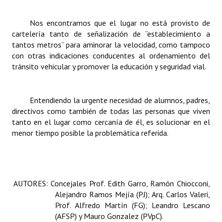
INSTITUCIONAL
Nos encontramos que el lugar no está provisto de
Antiguos Pobladores
cartelería tanto de señalización de “establecimiento a
tantos metros” para aminorar la velocidad, como tampoco
Noticias Destacadas
con otras indicaciones conducentes al ordenamiento del
tránsito vehicular y promover la educación y seguridad vial.
Registros y Distinciones
Datos Históricos
Entendiendo la urgente necesidad de alumnos, padres,
Premio al Mérito - Registro
directivos como también de todas las personas que viven
tanto en el lugar como cercanía de él, es solucionar en el
Audiencias Públicas - Registro
menor tiempo posible la problemática referida.
Mujeres que Dejaron Huellas - Registro
Periodistas Decanos - Registro
AUTORES: Concejales Prof. Edith Garro, Ramón Chiocconi,
Ciudadano Ilustre - Registro
Alejandro Ramos Mejía (PJ); Arq. Carlos Valeri,
Prof. Alfredo Martín (FG); Leandro Lescano
Banca del Vecino - Registro
(AFSP) y Mauro Gonzalez (PVpC).