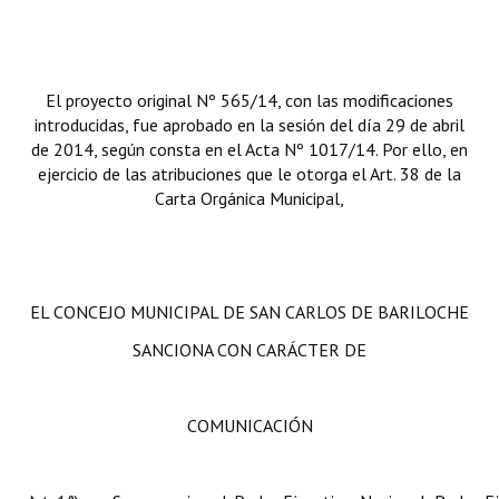
Huéspedes de Honor - Registro
Antiguos Pobladores - Registro
El proyecto original Nº 565/14, con las modificaciones
Reconocimientos - Registro
introducidas, fue aprobado en la sesión del día 29 de abril
de 2014, según consta en el Acta Nº 1017/14. Por ello, en
Bariloche, Municipio intercultural
ejercicio de las atribuciones que le otorga el Art. 38 de la
Carta Orgánica Municipal,
Entrega de distinciones
REFORMA DE LA CARTA ORGÁNICA
EL CONCEJO MUNICIPAL DE SAN CARLOS DE BARILOCHE
SANCIONA CON CARÁCTER DE
COMUNICACIÓN