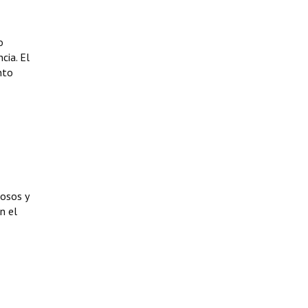
o
cia. El
nto
osos y
n el