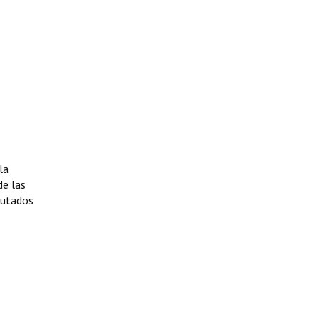
la
de las
putados