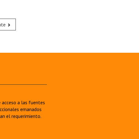
nte
re acceso a las fuentes
sdiccionales emanados
van el requerimiento.