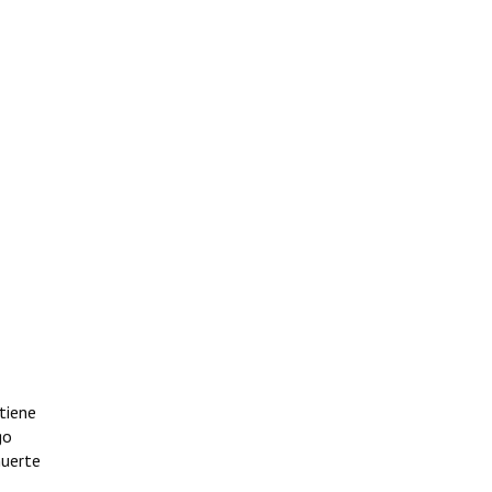
tiene
go
muerte