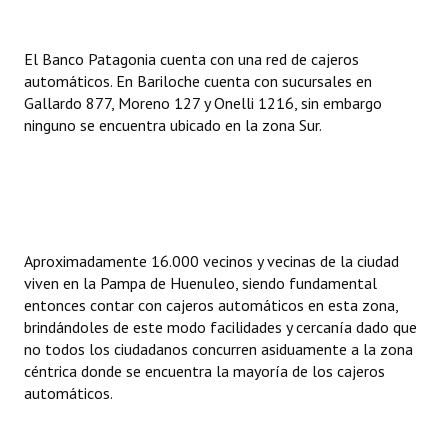
INSTITUCIONAL
El Banco Patagonia cuenta con una red de cajeros
Antiguos Pobladores
automáticos. En Bariloche cuenta con sucursales en
Noticias Destacadas
Gallardo 877, Moreno 127 y Onelli 1216, sin embargo
ninguno se encuentra ubicado en la zona Sur.
Registros y Distinciones
Datos Históricos
Premio al Mérito - Registro
Aproximadamente 16.000 vecinos y vecinas de la ciudad
Audiencias Públicas - Registro
viven en la Pampa de Huenuleo, siendo fundamental
entonces contar con cajeros automáticos en esta zona,
Mujeres que Dejaron Huellas - Registro
brindándoles de este modo facilidades y cercanía dado que
Periodistas Decanos - Registro
no todos los ciudadanos concurren asiduamente a la zona
céntrica donde se encuentra la mayoría de los cajeros
Ciudadano Ilustre - Registro
automáticos.
Banca del Vecino - Registro