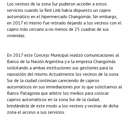
Los vecinos de la zona Sur pudieron acceder a estos
Huéspedes de Honor - Registro
servicios cuando la Red Link había dispuesto un cajero
automático en el hipermercado Changomás. Sin embargo,
Antiguos Pobladores - Registro
en 2017 el mismo fue retirado dejando a los vecinos con el
cajero más cercano a no menos de 25 cuadras de sus
Reconocimientos - Registro
viviendas.
Bariloche, Municipio intercultural
Entrega de distinciones
En 2017 este Concejo Municipal realizó comunicaciones al
Banco de la Nación Argentina y a la empresa Changomás
REFORMA DE LA CARTA ORGÁNICA
solicitando a ambas instituciones sus gestiones para la
reposición del mismo. Actualmente los vecinos de la zona
Sur de la ciudad continúan careciendo de cajeros
automáticos en sus inmediaciones por lo que solicitamos al
Banco Patagonia que arbitre los medios para colocar
cajeros automáticos en la zona Sur de la ciudad,
brindándole de este modo a los vecinos y vecinas de dicha
zona el acceso a sus servicios.