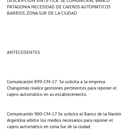
DESCRIPCIÓN SINTÉTICA: SE COMUNICA AL BANCO
Programas
PATAGONIA NECESIDAD DE CAJEROS AUTOMÁTICOS
BARRIOS ZONA SUR DE LA CIUDAD
LEGISLACIÓN
Constitución Nacional
Constitución Provincial
ANTECEDENTES
Carta Orgánica 2007
Reglamento Interno
Digesto
Comunicación 899-CM-17: Se solicita a la empresa
Changomás realice gestiones pertinentes para reponer el
Organigrama
cajero automático en su establecimiento.
DOCUMENTOS
Comunicación 900-CM-17. Se solicita al Banco de la Nación
Informes de Gestión
Argentina arbitre los medios necesarios para reponer el
cajero automático en zona Sur de la ciudad.
Proyectos Presentados