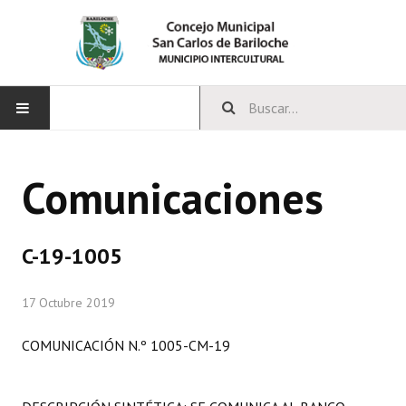
INICIO
Comunicaciones
CONCEJO
Bloques Políticos
C-19-1005
Integrantes del Concejo
17 Octubre 2019
Comisiones Permanentes
COMUNICACIÓN N.º 1005-CM-19
Comisiones Especiales
Concejales Mandato Cumplido