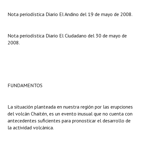
INSTITUCIONAL
Nota periodística Diario El Andino del 19 de mayo de 2008.
Antiguos Pobladores
Noticias Destacadas
Nota periodística Diario El Ciudadano del 30 de mayo de
2008.
Registros y Distinciones
Datos Históricos
Premio al Mérito - Registro
Audiencias Públicas - Registro
FUNDAMENTOS
Mujeres que Dejaron Huellas - Registro
La situación planteada en nuestra región por las erupciones
Periodistas Decanos - Registro
del volcán Chaitén, es un evento inusual que no cuenta con
antecedentes suficientes para pronosticar el desarrollo de
Ciudadano Ilustre - Registro
la actividad volcánica.
Banca del Vecino - Registro