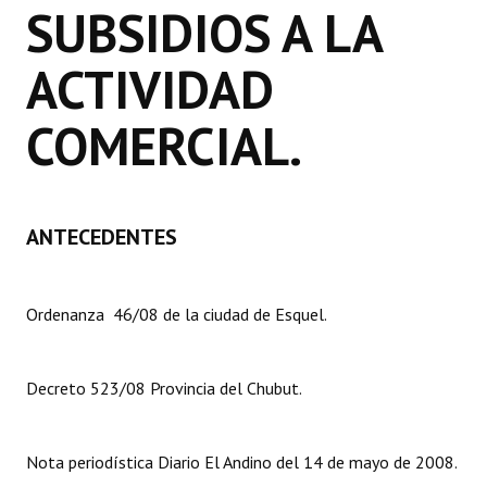
SUBSIDIOS A LA
Dictámenes Asesoría Letrada
ACTIVIDAD
Actas de Sesión
COMERCIAL.
Informes de Unidad Coordinadora
Ejecución Presupuestaria
Actas de Audiencias Públicas
ANTECEDENTES
NORMATIVA
Ordenanza 46/08 de la ciudad de Esquel.
Comunicaciones
Declaraciones
Decreto 523/08 Provincia del Chubut.
Resoluciones
Resoluciones de Presidencia
Nota periodística Diario El Andino del 14 de mayo de 2008.