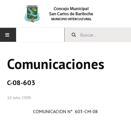
INICIO
Comunicaciones
CONCEJO
Bloques Políticos
C-08-603
Integrantes del Concejo
10 Julio 2008
Comisiones Permanentes
COMUNICACION N° 603-CM-08
Comisiones Especiales
Concejales Mandato Cumplido