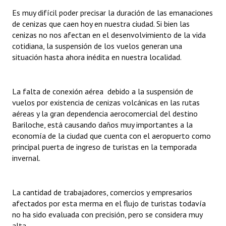
Huéspedes de Honor - Registro
Es muy difícil poder precisar la duración de las emanaciones
de cenizas que caen hoy en nuestra ciudad. Si bien las
Antiguos Pobladores - Registro
cenizas no nos afectan en el desenvolvimiento de la vida
cotidiana, la suspensión de los vuelos generan una
Reconocimientos - Registro
situación hasta ahora inédita en nuestra localidad.
Bariloche, Municipio intercultural
La falta de conexión aérea debido a la suspensión de
Entrega de distinciones
vuelos por existencia de cenizas volcánicas en las rutas
aéreas y la gran dependencia aerocomercial del destino
REFORMA DE LA CARTA ORGÁNICA
Bariloche, está causando daños muy importantes a la
economía de la ciudad que cuenta con el aeropuerto como
principal puerta de ingreso de turistas en la temporada
invernal.
La cantidad de trabajadores, comercios y empresarios
afectados por esta merma en el flujo de turistas todavía
no ha sido evaluada con precisión, pero se considera muy
alta.