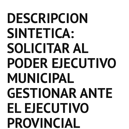
Programas
DESCRIPCION
LEGISLACIÓN
SINTETICA:
Constitución Nacional
SOLICITAR AL
Constitución Provincial
Carta Orgánica 2007
PODER EJECUTIVO
Reglamento Interno
MUNICIPAL
Digesto
GESTIONAR ANTE
Organigrama
EL EJECUTIVO
DOCUMENTOS
PROVINCIAL
Informes de Gestión
Proyectos Presentados