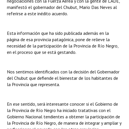
negociaciones con la Fuerza Aérea y con la gente de LADE,
manifestó el gobernador del Chubut, Mario Das Neves al
Dictámenes Asesoría Letrada
referirse a este inédito acuerdo.
Actas de Sesión
Esta información que ha sido publicada además en la
Informes de Unidad Coordinadora
página de esa provincia patagónica, pone de relieve la
necesidad de la participación de la Provincia de Río Negro,
Ejecución Presupuestaria
en el proceso que se está gestando.
Actas de Audiencias Públicas
Nos sentimos identificados con la decisión del Gobernador
NORMATIVA
del Chubut que defiende el bienestar de los habitantes de
la Provincia que representa.
Comunicaciones
Declaraciones
En ese sentido, será interesante conocer si el Gobierno de
Resoluciones
la Provincia de Río Negro ha iniciado tratativas con el
Gobierno Nacional tendientes a obtener la participación de
Resoluciones de Presidencia
la Provincia de Río Negro, de manera de integrar y ampliar y