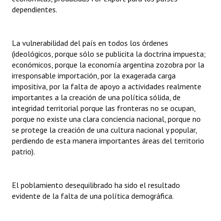
dependientes.
Huéspedes de Honor - Registro
Antiguos Pobladores - Registro
La vulnerabilidad del país en todos los órdenes
Reconocimientos - Registro
(ideológicos, porque sólo se publicita la doctrina impuesta;
económicos, porque la economía argentina zozobra por la
Bariloche, Municipio intercultural
irresponsable importación, por la exagerada carga
impositiva, por la falta de apoyo a actividades realmente
Entrega de distinciones
importantes a la creación de una política sólida, de
integridad territorial porque las fronteras no se ocupan,
REFORMA DE LA CARTA ORGÁNICA
porque no existe una clara conciencia nacional, porque no
se
protege la creación de una cultura nacional y popular,
perdiendo de esta manera importantes áreas del territorio
patrio).
El poblamiento desequilibrado ha sido el resultado
evidente de la falta de una política demográfica.