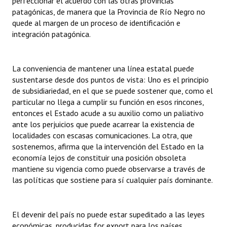
perfeccionar el acuerdo con las otras provincias
INSTITUCIONAL
patagónicas, de manera que la Provincia de Río Negro no
quede al margen de un proceso de identificación e
Antiguos Pobladores
integración patagónica.
Noticias Destacadas
La conveniencia de mantener una línea estatal puede
Registros y Distinciones
sustentarse desde dos puntos de vista: Uno es el principio
de subsidiariedad, en el que se puede sostener que, como el
Datos Históricos
particular no llega a cumplir su función en esos rincones,
entonces el Estado acude a su auxilio como un paliativo
Premio al Mérito - Registro
ante los perjuicios que puede acarrear la existencia de
Audiencias Públicas - Registro
localidades con escasas comunicaciones. La otra, que
sostenemos, afirma que la intervención del Estado en la
Mujeres que Dejaron Huellas - Registro
economía lejos de constituir una posición obsoleta
mantiene su vigencia como puede observarse a través de
Periodistas Decanos - Registro
las políticas que sostiene para sí cualquier país dominante.
Ciudadano Ilustre - Registro
El devenir del país no puede estar supeditado a las leyes
Banca del Vecino - Registro
económicas, producidas for export para los países