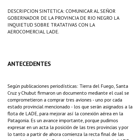
Programas
DESCRIPCION SINTETICA: COMUNICAR AL SEÑOR
GOBERNADOR DE LA PROVINCIA DE RIO NEGRO LA
LEGISLACIÓN
INQUIETUD SOBRE TRATATIVAS CON LA
AEROCOMERCIAL LADE.
Constitución Nacional
Constitución Provincial
Carta Orgánica 2007
ANTECEDENTES
Reglamento Interno
Según publicaciones periodísticas: Tierra del Fuego, Santa
Digesto
Cruz y Chubut firmaron un documento mediante el cual se
Organigrama
comprometieron a comprar tres aviones - uno por cada
estado provincial mencionado - los que serán asignados a la
DOCUMENTOS
flota de LADE, para mejorar así la conexión aérea en la
Patagonia. Es un avance importante, porque pudimos
expresar en un acta la posición de las tres provincias y por
Informes de Gestión
lo tanto a partir de ahora comienza la recta final de las
Proyectos Presentados