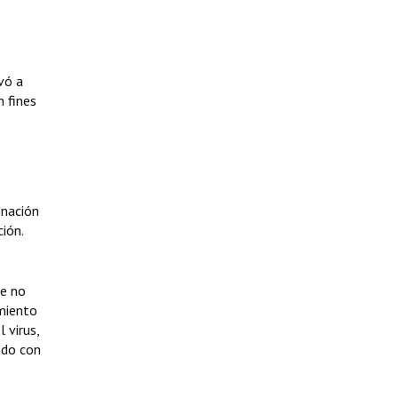
vó a
n fines
onación
ión.
de no
imiento
 virus,
ndo con