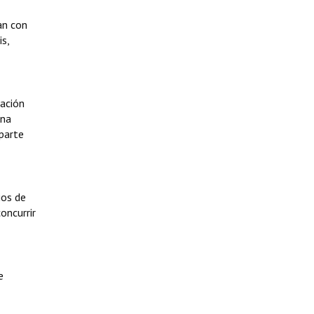
an con
s,
cación
una
 parte
ios de
oncurrir
e