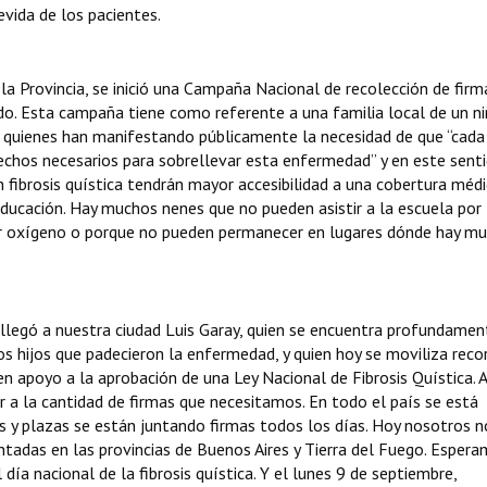
vida de los pacientes.
la Provincia, se inició una Campaña Nacional de recolección de firm
do. Esta campaña tiene como referente a una familia local de un n
 quienes han manifestando públicamente la necesidad de que “cada
rechos necesarios para sobrellevar esta enfermedad” y en este sent
n fibrosis quística tendrán mayor accesibilidad a una cobertura médi
ducación. Hay muchos nenes que no pueden asistir a la escuela por
sar oxígeno o porque no pueden permanecer en lugares dónde hay m
, llegó a nuestra ciudad Luis Garay, quien se encuentra profundamen
s hijos que padecieron la enfermedad, y quien hoy se moviliza reco
 en apoyo a la aprobación de una Ley Nacional de Fibrosis Quística. A
 a la cantidad de firmas que necesitamos. En todo el país se está
os y plazas se están juntando firmas todos los días. Hoy nosotros n
tadas en las provincias de Buenos Aires y Tierra del Fuego. Esper
 día nacional de la fibrosis quística. Y el lunes 9 de septiembre,