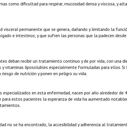
omas como dificultad para respirar, mucosidad densa y viscosa, y alt
idad visceral permanente que se genera, dañando y limitando la funci
ígado e intestinos, y que sufren las personas que la padecen desde
ntes deban recibir un tratamiento continuo y de por vida, con una di
s y vitaminas liposolubles especialmente formuladas para ellos. Si 
riesgo de nutrición y ponen en peligro su vida.
os especializados en esta enfermedad, nacen por año alrededor de 
 que para estos pacientes la esperanza de vida ha aumentado notabl
atamientos.
ad no se ha encontrado, la accesibilidad y adherencia al tratamien