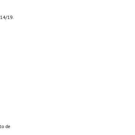
114/19.
to de