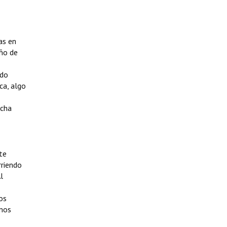
as en
iño de
ido
ca, algo
ucha
te
rriendo
l
os
amos