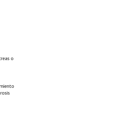
creas o
amiento
rosis