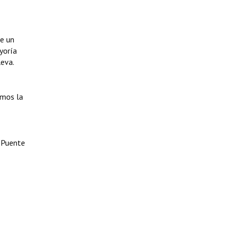
de un
yoría
leva.
amos la
y Puente