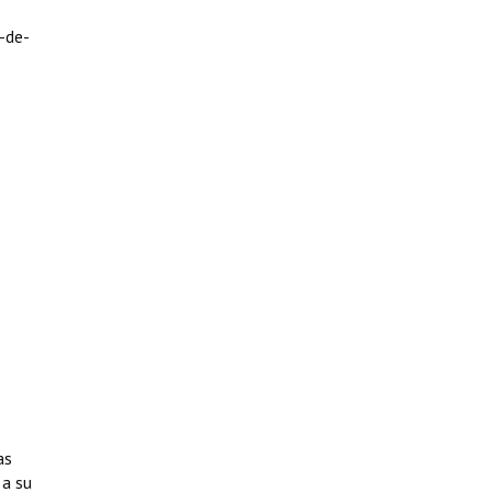
-de-
as
 a su