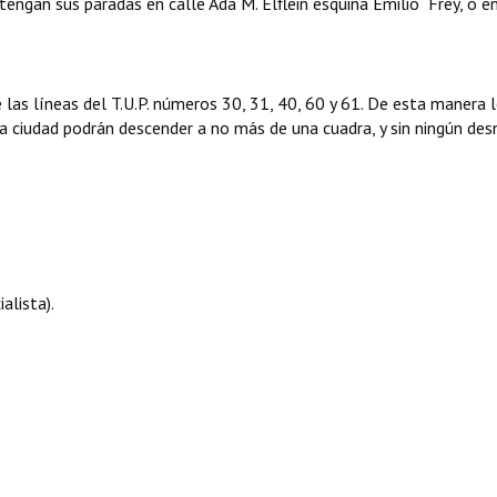
 tengan sus paradas en calle Ada M. Elflein esquina Emilio Frey, o e
 las líneas del T.U.P. números 30, 31, 40, 60 y 61. De esta manera 
a ciudad podrán descender a no más de una cuadra, y sin ningún desn
alista).