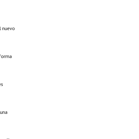
el nuevo
 forma
es
 una