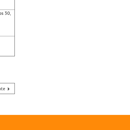
os 30,
nte