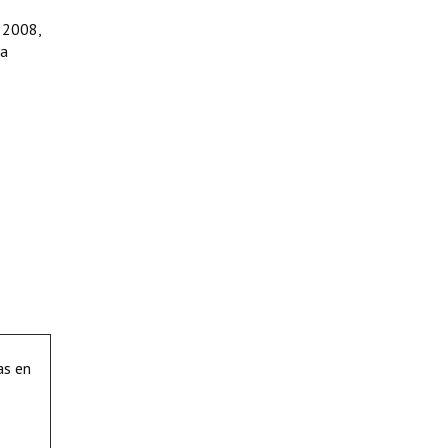
e 2008,
ca
as en