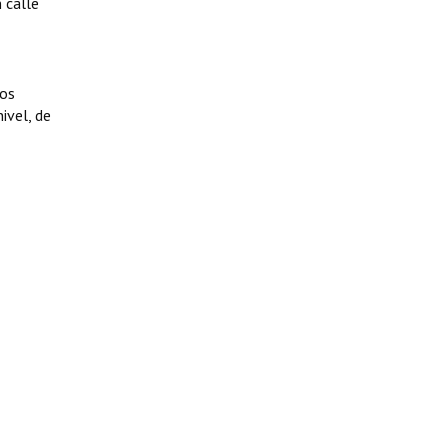
n calle
los
ivel, de