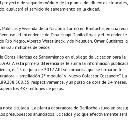
 El proyecto de segundo módulo de la planta de efluentes cloacales,
, duplicará el servicio de saneamiento en la ciudad.
s Públicas y Vivienda de la Nación informó en Bariloche, en una reun
ennuso, el Intendente de Dina Huapi Danilo Rojas y el Intendente 
de Río Negro, Alberto Weretilneck, y de Neuquén, Omar Gutiérrez, 
rían 625 millones de pesos.
e Obras Hídricas de Saneamiento en el pliego de licitación para la
992. A esta primera diferencia se le suma la información publicada
ento, el 13 de julio de 2017. Allí se comunica que se firmaron los
puradora – ampliación 2º módulo” y “Nuevo Colector Costanero”. La
89.288.508,35, respectivamente, y un plazo de obra de 24 meses. 
upera los 487 millones de pesos.
una nota titulada “La planta depuradora de Bariloche ¿tuvo un pres
n los presupuestos anunciados, licitados y lo que efectivamente será