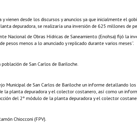
 y vienen desde los discursos y anuncios ya que inicialmente el gob
planta depuradora, se realizaría una inversión de 625 millones de p
 Ente Nacional de Obras Hídricas de Saneamiento (Enohsa) fijó la inv
de pesos menos a lo anunciado y replicado durante varios meses”.
 población de San Carlos de Bariloche.
ejo Municipal de San Carlos de Bariloche un informe detallando los
e la planta depuradora y el colector costanero, así como un infor
ucción del 2º módulo de la planta depuradora y el colector costane
Ramón Chiocconi (FPV).