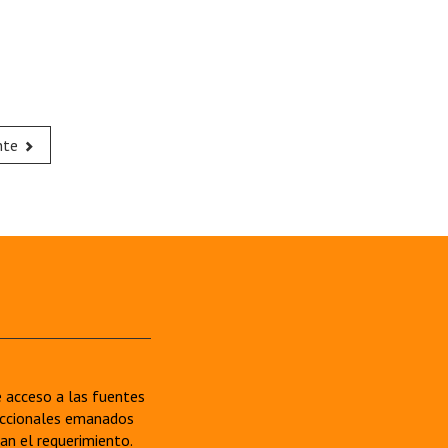
nte
re acceso a las fuentes
sdiccionales emanados
van el requerimiento.