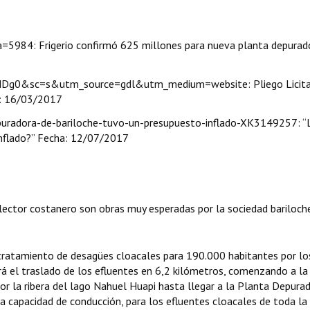
a=5984: Frigerio confirmó 625 millones para nueva planta depurad
0NDg0&sc=s&utm_source=gdl&utm_medium=website: Pliego Licita
a: 16/03/2017
epuradora-de-bariloche-tuvo-un-presupuesto-inflado-XK3149257: “
inflado?” Fecha: 12/07/2017
lector costanero son obras muy esperadas por la sociedad bariloch
e tratamiento de desagües cloacales para 190.000 habitantes por lo
á el traslado de los efluentes en 6,2 kilómetros, comenzando a la
or la ribera del lago Nahuel Huapi hasta llegar a la Planta Depura
a capacidad de conducción, para los efluentes cloacales de toda la