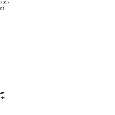
 2017,
ica
que
 de