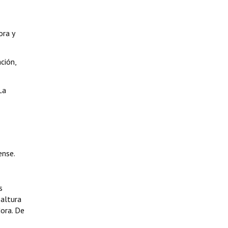
ora y
ción,
La
ense.
s
 altura
dora. De