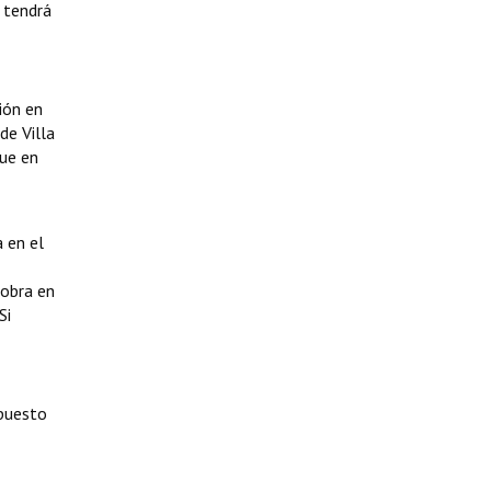
 tendrá
ión en
de Villa
que en
 en el
 obra en
Si
upuesto