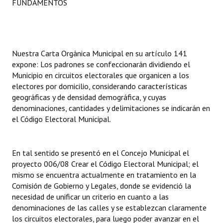
FUNDAMENTOS
INSTITUCIONAL
Antiguos Pobladores
Noticias Destacadas
Nuestra Carta Orgánica Municipal en su artículo 141
expone: Los padrones se confeccionarán dividiendo el
Registros y Distinciones
Municipio en circuitos electorales que organicen a los
electores por domicilio, considerando características
Datos Históricos
geográficas y de densidad demográfica, y cuyas
denominaciones, cantidades y delimitaciones se indicarán en
Premio al Mérito - Registro
el Código Electoral Municipal.
Audiencias Públicas - Registro
Mujeres que Dejaron Huellas - Registro
En tal sentido se presentó en el Concejo Municipal el
proyecto 006/08 Crear el Código Electoral Municipal; el
Periodistas Decanos - Registro
mismo se encuentra actualmente en tratamiento en la
Comisión de Gobierno y Legales, donde se evidenció la
Ciudadano Ilustre - Registro
necesidad de unificar un criterio en cuanto a las
denominaciones de las calles y se establezcan claramente
Banca del Vecino - Registro
los circuitos electorales, para luego poder avanzar en el