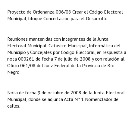
Proyecto de Ordenanza 006/08 Crear el Código Electoral
Dictámenes Asesoría Letrada
Municipal, bloque Concertación para el Desarrollo.
Actas de Sesión
Informes de Unidad Coordinadora
Reuniones mantenidas con integrantes de la Junta
Electoral Municipal, Catastro Municipal, Informática del
Ejecución Presupuestaria
Municipio y Concejales por Código Electoral, en respuesta a
nota 000261 de fecha 7 de julio de 2008 y con relación al
Actas de Audiencias Públicas
Oficio 061/08 del Juez Federal de la Provincia de Río
Negro.
NORMATIVA
Comunicaciones
Nota de fecha 9 de octubre de 2008 de la Junta Electoral
Municipal, donde se adjunta Acta Nº 1 Nomenclador de
Declaraciones
calles.
Resoluciones
Resoluciones de Presidencia