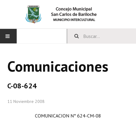
INICIO
Comunicaciones
CONCEJO
Bloques Políticos
C-08-624
Integrantes del Concejo
11 Noviembre 2008
Comisiones Permanentes
COMUNICACION N° 624-CM-08
Comisiones Especiales
Concejales Mandato Cumplido