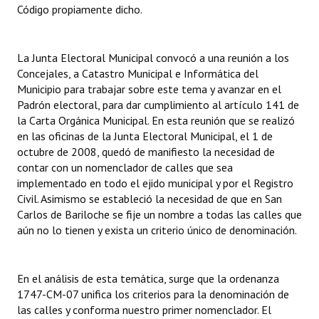
Código propiamente dicho.
Huéspedes de Honor - Registro
Antiguos Pobladores - Registro
La Junta Electoral Municipal convocó a una reunión a los
Concejales, a Catastro Municipal e Informática del
Reconocimientos - Registro
Municipio para trabajar sobre este tema y avanzar en el
Bariloche, Municipio intercultural
Padrón electoral, para dar cumplimiento al artículo 141 de
la Carta Orgánica Municipal. En esta reunión que se realizó
Entrega de distinciones
en las oficinas de la Junta Electoral Municipal, el 1 de
octubre de 2008, quedó de manifiesto la necesidad de
REFORMA DE LA CARTA ORGÁNICA
contar con un nomenclador de calles que sea
implementado en todo el ejido municipal y por el Registro
Civil. Asimismo se estableció la necesidad de que en San
Carlos de Bariloche se fije un nombre a todas las calles que
aún no lo tienen y exista un criterio único de denominación.
En el análisis de esta temática, surge que la ordenanza
1747-CM-07 unifica los criterios para la denominación de
las calles y conforma nuestro primer nomenclador. El