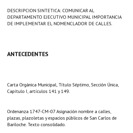
Programas
DESCRIPCION SINTETICA: COMUNICAR AL
DEPARTAMENTO EJECUTIVO MUNICIPAL IMPORTANCIA
LEGISLACIÓN
DE IMPLEMENTAR EL NOMENCLADOR DE CALLES.
Constitución Nacional
Constitución Provincial
ANTECEDENTES
Carta Orgánica 2007
Reglamento Interno
Digesto
Carta Orgánica Municipal, Título Séptimo, Sección Única,
Capítulo I, artículos 141 y 149.
Organigrama
DOCUMENTOS
Ordenanza 1747-CM-07 Asignación nombre a calles,
plazas, plazoletas y espacios públicos de San Carlos de
Informes de Gestión
Bariloche. Texto consolidado.
Proyectos Presentados