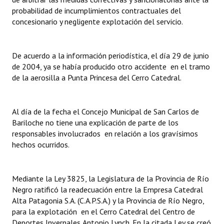
probabilidad de incumplimientos contractuales del
Huéspedes de Honor - Registro
concesionario y negligente explotación del servicio.
Antiguos Pobladores - Registro
Reconocimientos - Registro
De acuerdo a la información periodística, el día 29 de junio
de 2004, ya se había producido otro accidente en el tramo
Bariloche, Municipio intercultural
de la aerosilla a Punta Princesa del Cerro Catedral.
Entrega de distinciones
Al día de la fecha el Concejo Municipal de San Carlos de
REFORMA DE LA CARTA ORGÁNICA
Bariloche no tiene una explicación de parte de los
responsables involucrados en relación a los gravísimos
hechos ocurridos.
Mediante la Ley 3825, la Legislatura de la Provincia de Río
Negro ratificó la readecuación entre la Empresa Catedral
Alta Patagonia S.A. (C.A.P.S.A.) y la Provincia de Río Negro,
para la explotación en el Cerro Catedral del Centro de
Deportes Invernales
Antonio Lynch. En la citada Ley se creó