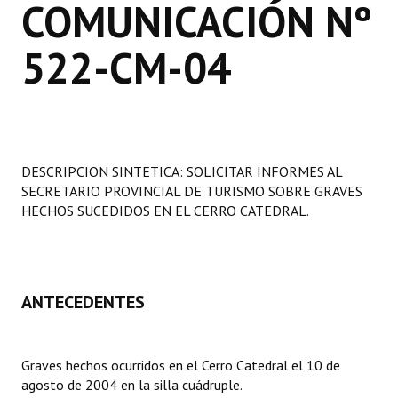
COMUNICACIÓN Nº
Programas
522-CM-04
LEGISLACIÓN
Constitución Nacional
Constitución Provincial
DESCRIPCION SINTETICA: SOLICITAR INFORMES AL
Carta Orgánica 2007
SECRETARIO PROVINCIAL DE TURISMO SOBRE GRAVES
Reglamento Interno
HECHOS SUCEDIDOS EN EL CERRO CATEDRAL.
Digesto
Organigrama
ANTECEDENTES
DOCUMENTOS
Informes de Gestión
Graves hechos ocurridos en el Cerro Catedral el 10 de
agosto de 2004 en la silla cuádruple.
Proyectos Presentados