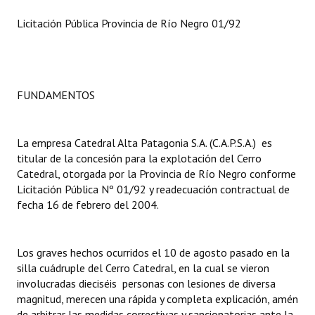
INSTITUCIONAL
Licitación Pública Provincia de Río Negro 01/92
Antiguos Pobladores
Noticias Destacadas
FUNDAMENTOS
Registros y Distinciones
Datos Históricos
La empresa Catedral Alta Patagonia S.A. (C.A.P.S.A.) es
Premio al Mérito - Registro
titular de la concesión para la explotación del Cerro
Catedral, otorgada por la Provincia de Río Negro conforme
Audiencias Públicas - Registro
Licitación Pública Nº 01/92 y readecuación contractual de
fecha 16 de febrero del 2004.
Mujeres que Dejaron Huellas - Registro
Periodistas Decanos - Registro
Los graves hechos ocurridos el 10 de agosto pasado en la
silla cuádruple del Cerro Catedral, en la cual se vieron
Ciudadano Ilustre - Registro
involucradas dieciséis personas con lesiones de diversa
magnitud, merecen una rápida y completa explicación, amén
Banca del Vecino - Registro
de arbitrar las medidas correctivas y sancionatorias ante la