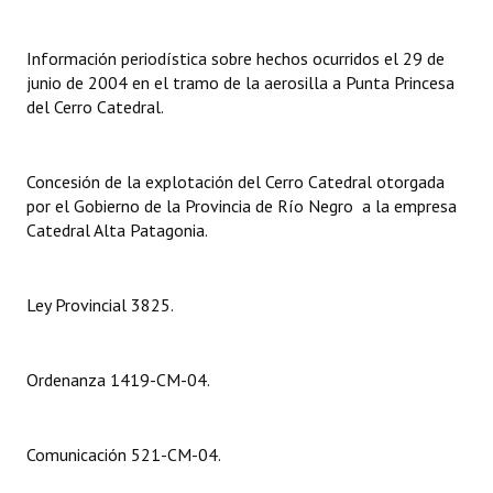
Dictámenes Asesoría Letrada
Información periodística sobre hechos ocurridos el 29 de
junio de 2004 en el tramo de la aerosilla a Punta Princesa
Actas de Sesión
del Cerro Catedral.
Informes de Unidad Coordinadora
Ejecución Presupuestaria
Concesión de la explotación del Cerro Catedral otorgada
por el Gobierno de la Provincia de Río Negro a la empresa
Actas de Audiencias Públicas
Catedral Alta Patagonia.
NORMATIVA
Ley Provincial 3825.
Comunicaciones
Declaraciones
Ordenanza 1419-CM-04.
Resoluciones
Comunicación 521-CM-04.
Resoluciones de Presidencia