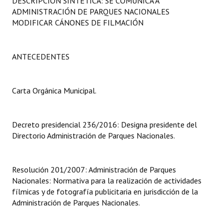
DESCRIPCIÓN SINTÉTICA: SE COMUNICA A
Programas
ADMINISTRACIÓN DE PARQUES NACIONALES
MODIFICAR CÁNONES DE FILMACIÓN
LEGISLACIÓN
Constitución Nacional
ANTECEDENTES
Constitución Provincial
Carta Orgánica Municipal.
Carta Orgánica 2007
Reglamento Interno
Decreto presidencial 236/2016: Designa presidente del
Directorio Administración de Parques Nacionales.
Digesto
Organigrama
Resolución 201/2007: Administración de Parques
Nacionales: Normativa para la realización de actividades
DOCUMENTOS
fílmicas y de fotografía publicitaria en jurisdicción de la
Administración de Parques Nacionales.
Informes de Gestión
Proyectos Presentados