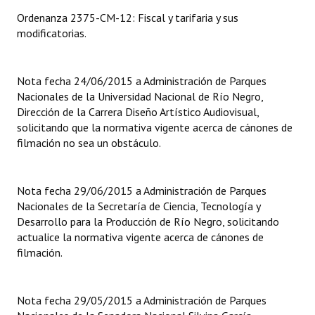
Ordenanza 2375-CM-12: Fiscal y tarifaria y sus
Dictámenes Asesoría Letrada
modificatorias.
Actas de Sesión
Nota fecha 24/06/2015 a Administración de Parques
Informes de Unidad Coordinadora
Nacionales de la Universidad Nacional de Río Negro,
Dirección de la Carrera Diseño Artístico Audiovisual,
Ejecución Presupuestaria
solicitando que la normativa vigente acerca de cánones de
filmación no sea un obstáculo.
Actas de Audiencias Públicas
NORMATIVA
Nota fecha 29/06/2015 a Administración de Parques
Nacionales de la Secretaría de Ciencia, Tecnología y
Comunicaciones
Desarrollo para la Producción de Río Negro, solicitando
Declaraciones
actualice la normativa vigente acerca de cánones de
filmación.
Resoluciones
Resoluciones de Presidencia
Nota fecha 29/05/2015 a Administración de Parques