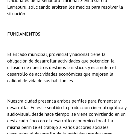
Nacionales de la Senadora Nacional Silvina García
INSTITUCIONAL
Larraburu, solicitando arbitren los medios para resolver la
situación.
Antiguos Pobladores
Noticias Destacadas
FUNDAMENTOS
Registros y Distinciones
El Estado municipal, provincial y nacional tiene la
Datos Históricos
obligación de desarrollar actividades que potencien la
Premio al Mérito - Registro
difusión de nuestros destinos turísticos y estimulen el
desarrollo de actividades económicas que mejoren la
Audiencias Públicas - Registro
calidad de vida de sus habitantes.
Mujeres que Dejaron Huellas - Registro
Nuestra ciudad presenta ambos perfiles para fomentar y
Periodistas Decanos - Registro
desarrollar. En este sentido la producción cinematográfica y
audiovisual, desde hace tiempo, se viene convirtiendo en un
Ciudadano Ilustre - Registro
destacado foco en el desarrollo económico local. La
misma permite el trabajo a varios actores sociales
Banca del Vecino - Registro
vinculados al desarrollo de la actividad: productores,