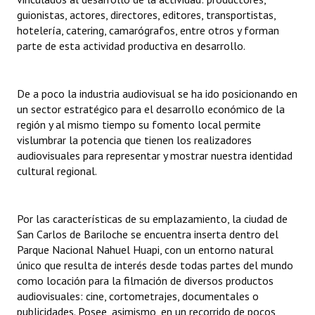
guionistas, actores, directores, editores, transportistas,
Huéspedes de Honor - Registro
hotelería, catering, camarógrafos, entre otros y forman
Antiguos Pobladores - Registro
parte de esta actividad productiva en desarrollo.
Reconocimientos - Registro
De a poco la industria audiovisual se ha ido posicionando en
Bariloche, Municipio intercultural
un sector estratégico para el desarrollo económico de la
región y al mismo tiempo su fomento local permite
Entrega de distinciones
vislumbrar la potencia que tienen los realizadores
audiovisuales para representar y mostrar nuestra identidad
REFORMA DE LA CARTA ORGÁNICA
cultural regional.
Por las características de su emplazamiento, la ciudad de
San Carlos de Bariloche se encuentra inserta dentro del
Parque Nacional Nahuel Huapi, con un entorno natural
único que resulta de interés desde todas partes del mundo
como locación para la filmación de diversos productos
audiovisuales: cine, cortometrajes, documentales o
publicidades. Posee, asimismo, en un recorrido de pocos