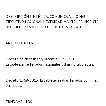
Programas
LEGISLACIÓN
DESCRIPCIÓN SINTÉTICA: COMUNICA AL PODER
EJECUTIVO NACIONAL NECESIDAD MANTENER VIGENTE
Constitución Nacional
RÉGIMEN ESTABLECIDO DECRETO 1548-2010
Constitución Provincial
ANTECEDENTES
Carta Orgánica 2007
Reglamento Interno
Decreto de Necesidad y Urgencia 1548-2010:
Establéncense feriados nacionales y días no laborables.
Digesto
Organigrama
Decreto 1768-2013: Establécense días feriados con fines
turísticos.
DOCUMENTOS
Informes de Gestión
FUNDAMENTOS
Proyectos Presentados