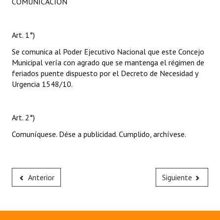
COMUNICACIÓN
Huéspedes de Honor - Registro
Antiguos Pobladores - Registro
Art. 1°)
Reconocimientos - Registro
Se comunica al Poder Ejecutivo Nacional que este Concejo
Municipal vería con agrado que se mantenga el régimen de
Bariloche, Municipio intercultural
feriados puente dispuesto por el Decreto de Necesidad y
Urgencia 1548/10.
Entrega de distinciones
REFORMA DE LA CARTA ORGÁNICA
Art. 2°)
Comuníquese. Dése a publicidad. Cumplido, archívese.
Anterior
Siguiente