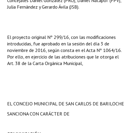
Concejales Daniel González (PRO), Daniel Natapof (FPV),
INSTITUCIONAL
Julia Fernández y Gerardo Ávila (JSB).
Antiguos Pobladores
Noticias Destacadas
El proyecto original Nº 299/16, con las modificaciones
Registros y Distinciones
introducidas, fue aprobado en la sesión del día 3 de
noviembre de 2016, según consta en el Acta Nº 1064/16.
Datos Históricos
Por ello, en ejercicio de las atribuciones que le otorga el
Art. 38 de la Carta Orgánica Municipal,
Premio al Mérito - Registro
Audiencias Públicas - Registro
Mujeres que Dejaron Huellas - Registro
Periodistas Decanos - Registro
EL CONCEJO MUNICIPAL DE SAN CARLOS DE BARILOCHE
SANCIONA CON CARÁCTER DE
Ciudadano Ilustre - Registro
Banca del Vecino - Registro