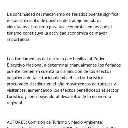
Dictámenes Asesoría Letrada
La continuidad del mecanismo de feriados puente significa
el sostenimiento de puestos de trabajo en rubros
Actas de Sesión
vinculados al turismo para las economías en las que el
turismo constituye la actividad económica de mayor
Informes de Unidad Coordinadora
importancia.
Ejecución Presupuestaria
Los fundamentos del decreto que habilita al Poder
Actas de Audiencias Públicas
Ejecutivo Nacional a determinar trianualmente los feriados
puente, tienen en cuenta la disminución de los efectos
NORMATIVA
negativos de la estacionalidad del sector turístico,
procurando distribuir en el año movimientos de turistas y
Comunicaciones
visitantes, aumentando los efectos beneficiosos al sector
Declaraciones
turístico y contribuyendo al desarrollo de la economía
regional.
Resoluciones
Resoluciones de Presidencia
AUTORES: Comisión de Turismo y Medio Ambiente: