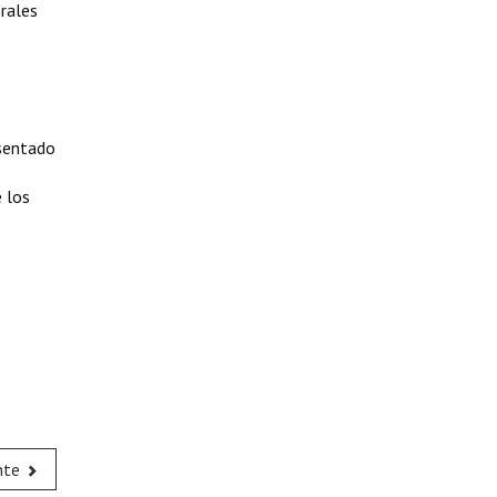
rales
esentado
 los
nte