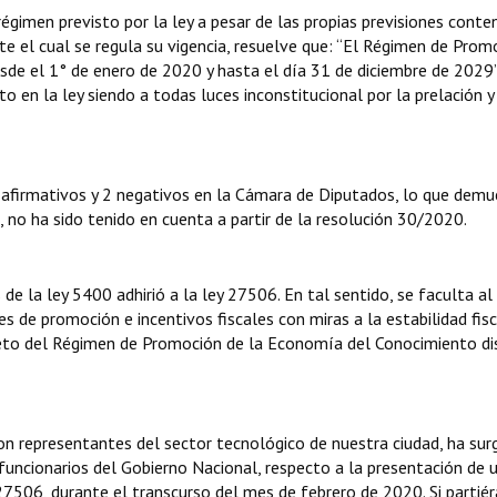
gimen previsto por la ley a pesar de las propias previsiones conte
nte el cual se regula su vigencia, resuelve que: “El Régimen de Prom
de el 1° de enero de 2020 y hasta el día 31 de diciembre de 2029”
o en la ley siendo a todas luces inconstitucional por la prelación y
 afirmativos y 2 negativos en la Cámara de Diputados, lo que demu
, no ha sido tenido en cuenta a partir de la resolución 30/2020.
e la ley 5400 adhirió a la ley 27506. En tal sentido, se faculta al
s de promoción e incentivos fiscales con miras a la estabilidad fisc
bjeto del Régimen de Promoción de la Economía del Conocimiento d
n representantes del sector tecnológico de nuestra ciudad, ha surg
ncionarios del Gobierno Nacional, respecto a la presentación de 
 27506, durante el transcurso del mes de febrero de 2020. Si parti