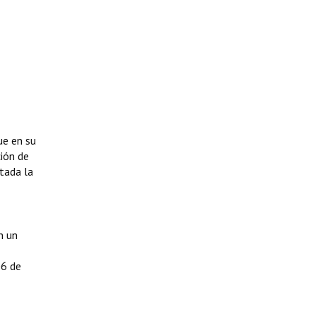
ue en su
ción de
tada la
n un
06 de