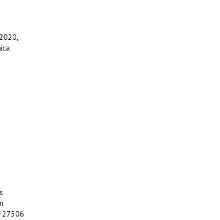
 2020,
nica
s
in
ey 27506