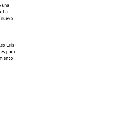
e una
. La
 “nuevo
es Luis
les para
amiento