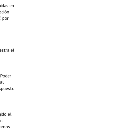
nidas en
oción
, por
estra el
 Poder
al
ispuesto
ido el
un
éramos