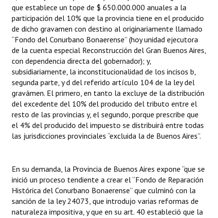
INSTITUCIONAL
que establece un tope de $ 650.000.000 anuales a la
participación del 10% que la provincia tiene en el producido
de dicho gravamen con destino al originariamente llamado
Antiguos Pobladores
“Fondo del Conurbano Bonaerense” (hoy unidad ejecutora
Noticias Destacadas
de la cuenta especial Reconstrucción del Gran Buenos Aires,
con dependencia directa del gobernador); y,
Registros y Distinciones
subsidiariamente, la inconstitucionalidad de los incisos b,
segunda parte, y d del referido artículo 104 de la ley del
Datos Históricos
gravámen. El primero, en tanto la excluye de la distribución
del excedente del 10% del producido del tributo entre el
Premio al Mérito - Registro
resto de las provincias y, el segundo, porque prescribe que
el 4% del producido del impuesto se distribuirá entre todas
Audiencias Públicas - Registro
las jurisdicciones provinciales “excluida la de Buenos Aires”.
Mujeres que Dejaron Huellas - Registro
Periodistas Decanos - Registro
En su demanda, la Provincia de Buenos Aires expone “que se
inició un proceso tendiente a crear el “Fondo de Reparación
Ciudadano Ilustre - Registro
Histórica del Conurbano Bonaerense” que culminó con la
sanción de la ley 24073, que introdujo varias reformas de
Banca del Vecino - Registro
naturaleza impositiva, y que en su art. 40 estableció que la