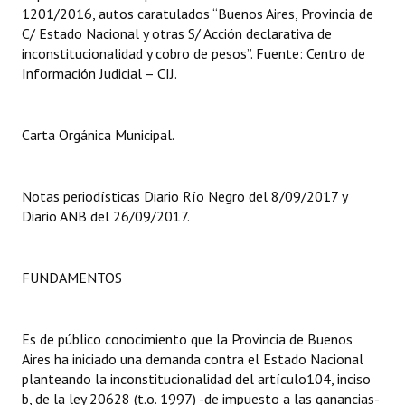
1201/2016, autos caratulados “Buenos Aires, Provincia de
C/ Estado Nacional y otras S/ Acción declarativa de
Dictámenes Asesoría Letrada
inconstitucionalidad y cobro de pesos”. Fuente: Centro de
Información Judicial – CIJ.
Actas de Sesión
Informes de Unidad Coordinadora
Carta Orgánica Municipal.
Ejecución Presupuestaria
Actas de Audiencias Públicas
Notas periodísticas Diario Río Negro del 8/09/2017 y
Diario ANB del 26/09/2017.
NORMATIVA
Comunicaciones
FUNDAMENTOS
Declaraciones
Es de público conocimiento que la Provincia de Buenos
Resoluciones
Aires ha iniciado una demanda contra el Estado Nacional
Resoluciones de Presidencia
planteando la inconstitucionalidad del artículo104, inciso
b, de la ley 20628 (t.o. 1997) -de impuesto a las ganancias-