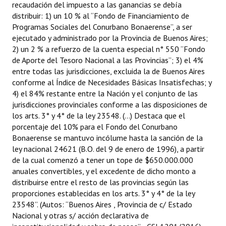
recaudación del impuesto a las ganancias se debía
Huéspedes de Honor - Registro
distribuir: 1) un 10 % al “Fondo de Financiamiento de
Programas Sociales del Conurbano Bonaerense”, a ser
Antiguos Pobladores - Registro
ejecutado y administrado por la Provincia de Buenos Aires;
2) un 2 % a refuerzo de la cuenta especial n° 550 “Fondo
Reconocimientos - Registro
de Aporte del Tesoro Nacional a las Provincias”; 3) el 4%
entre todas las jurisdicciones, excluida la de Buenos Aires
Bariloche, Municipio intercultural
conforme al Índice de Necesidades Básicas Insatisfechas; y
Entrega de distinciones
4) el 84% restante entre la Nación y el conjunto de las
jurisdicciones provinciales conforme a las disposiciones de
REFORMA DE LA CARTA ORGÁNICA
los arts. 3° y 4° de la ley 23548. (…) Destaca que el
porcentaje del 10% para el Fondo del Conurbano
Bonaerense se mantuvo incólume hasta la sanción de la
ley nacional 24621 (B.O. del 9 de enero de 1996), a partir
de la cual comenzó a tener un tope de $650.000.000
anuales convertibles, y el excedente de dicho monto a
distribuirse entre el resto de las provincias según las
proporciones establecidas en los arts. 3° y 4° de la ley
23548”. (Autos: “Buenos Aires , Provincia de c/ Estado
Nacional y otras s/ acción declarativa de