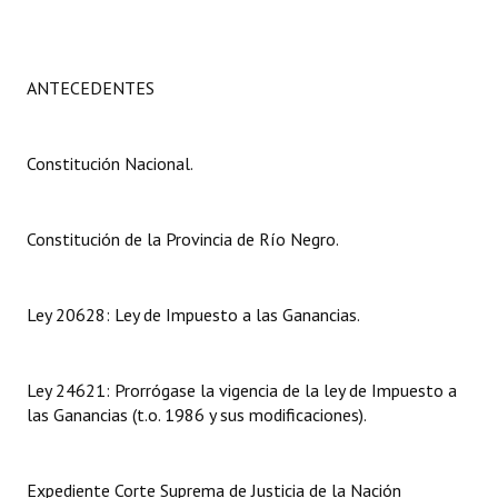
Programas
LEGISLACIÓN
ANTECEDENTES
Constitución Nacional
Constitución Nacional.
Constitución Provincial
Carta Orgánica 2007
Constitución de la Provincia de Río Negro.
Reglamento Interno
Digesto
Ley 20628: Ley de Impuesto a las Ganancias.
Organigrama
Ley 24621: Prorrógase la vigencia de la ley de Impuesto a
DOCUMENTOS
las Ganancias (t.o. 1986 y sus modificaciones).
Informes de Gestión
Expediente Corte Suprema de Justicia de la Nación
Proyectos Presentados