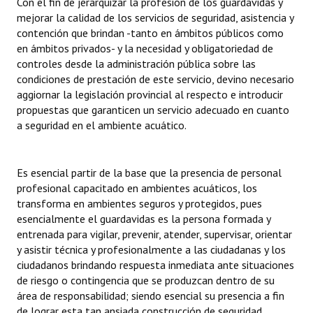
Con el fin de jerarquizar la profesión de los guardavidas y
Huéspedes de Honor - Registro
mejorar la calidad de los servicios de seguridad, asistencia y
contención que brindan -tanto en ámbitos públicos como
Antiguos Pobladores - Registro
en ámbitos privados- y la necesidad y obligatoriedad de
controles desde la administración pública sobre las
Reconocimientos - Registro
condiciones de prestación de este servicio, devino necesario
aggiornar la legislación provincial al respecto e introducir
Bariloche, Municipio intercultural
propuestas que garanticen un servicio adecuado en cuanto
a seguridad en el ambiente acuático.
Entrega de distinciones
REFORMA DE LA CARTA ORGÁNICA
Es esencial partir de la base que la presencia de personal
profesional capacitado en ambientes acuáticos, los
transforma en ambientes seguros y protegidos, pues
esencialmente el guardavidas es la persona formada y
entrenada para vigilar, prevenir, atender, supervisar, orientar
y asistir técnica y profesionalmente a las ciudadanas y los
ciudadanos brindando respuesta inmediata ante situaciones
de riesgo o contingencia que se produzcan dentro de su
área de responsabilidad; siendo esencial su presencia a fin
de lograr esta tan ansiada construcción de seguridad.