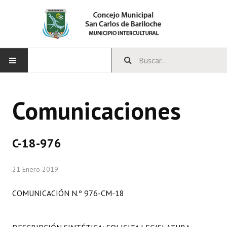
INICIO
Comunicaciones
CONCEJO
Bloques Políticos
C-18-976
Integrantes del Concejo
21 Enero 2019
Comisiones Permanentes
COMUNICACIÓN N.º 976-CM-18
Comisiones Especiales
Concejales Mandato Cumplido