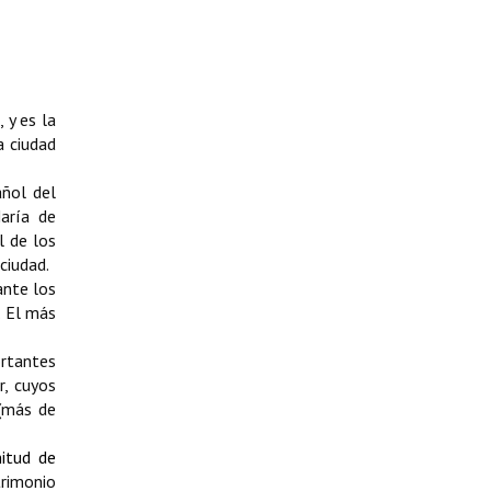
 y es la
la ciudad
añol del
aría de
l de los
ciudad.
ante los
. El más
ortantes
r, cuyos
 (más de
itud de
rimonio