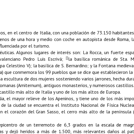
zos
, en el centro de
Italia
, con una población de 73.150 habitantes,
 menos de
una
hora y medio con coche en autopista desde
Roma
, 
luenciada por el turismo.
éuticas. Algunos lugares de interés son: La
Rocca
, un fuerte esp
[]
 valenciano
Pedro Luis Escrivá
;
la basílica románica de Sta. M
 Celestino V); la basílica de S. Bernardino; y la Fontana medieva
a) que conmemora los 99 pueblos que se dice que establecieron la 
a escultura de dos mujeres sosteniendo varios jarrones, hecha dur
 romanas (Amiternum), antiguos monasterios, y numerosos castillos
castillo más alto de Italia y uno de los más altos de Europa.
lia
, el mayor relieve de los Apeninos, y tiene uno de los más imp
s de la ciudad se encuentra el Instituto Nacional de Física Nuclea
en el corazón del Gran Sasso, el cerro más alto de la península
epicentro
de un
terremoto
de 6,3 grados en la
escala de magn
s y dejó heridos a más de 1.500, más relevantes daños al pat