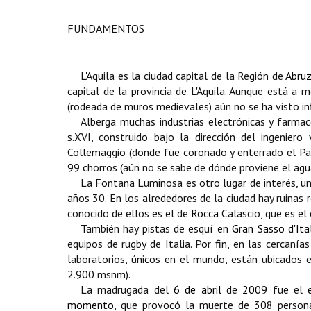
FUNDAMENTOS
L'Aquila
es la ciudad capital de la Región de
Abru
capital de la provincia de L'Aquila. Aunque está a
(rodeada de muros medievales) aún no se ha visto inf
Alberga muchas industrias electrónicas y farmac
s.XVI, construido bajo la dirección del ingeniero
Collemaggio (donde fue coronado y enterrado el Papa
99 chorros (aún no se sabe de dónde proviene el agu
La Fontana Luminosa es otro lugar de interés, un
años 30. En los alrededores de la ciudad hay ruinas
conocido de ellos es el de
Rocca
Calascio, que es el 
También hay pistas de esquí en
Gran Sasso d'Ita
equipos de rugby de Italia. Por fin, en las cercanía
laboratorios, únicos en el mundo, están ubicados 
2.900 msnm).
La madrugada del
6 de abril
de
2009
fue el
momento
, que provocó la muerte de 308 persona