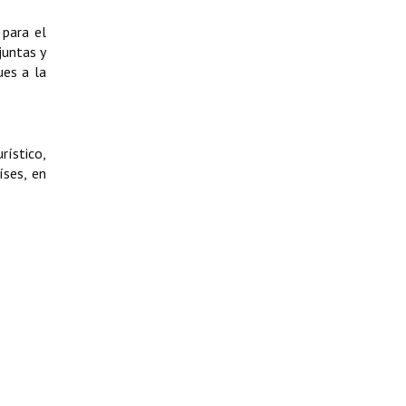
 para el
juntas y
ues a la
rístico,
íses, en