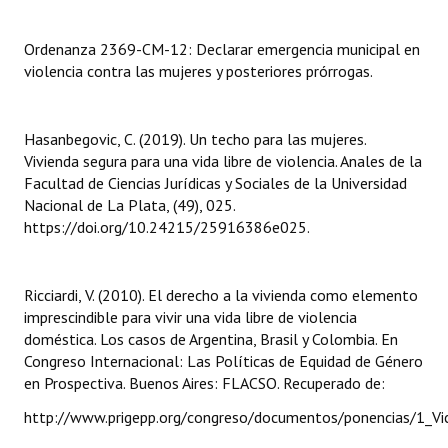
INSTITUCIONAL
Ordenanza 2369-CM-12: Declarar emergencia municipal en
Antiguos Pobladores
violencia contra las mujeres y posteriores prórrogas.
Noticias Destacadas
Hasanbegovic, C. (2019). Un techo para las mujeres.
Registros y Distinciones
Vivienda segura para una vida libre de violencia. Anales de la
Facultad de Ciencias Jurídicas y Sociales de la Universidad
Datos Históricos
Nacional de La Plata, (49), 025.
Premio al Mérito - Registro
https://doi.org/10.24215/25916386e025.
Audiencias Públicas - Registro
Ricciardi, V. (2010). El derecho a la vivienda como elemento
Mujeres que Dejaron Huellas - Registro
imprescindible para vivir una vida libre de violencia
doméstica. Los casos de Argentina, Brasil y Colombia. En
Periodistas Decanos - Registro
Congreso Internacional: Las Políticas de Equidad de Género
en Prospectiva. Buenos Aires: FLACSO. Recuperado de:
Ciudadano Ilustre - Registro
http://www.prigepp.org/congreso/documentos/ponencias/1_Vict
Banca del Vecino - Registro