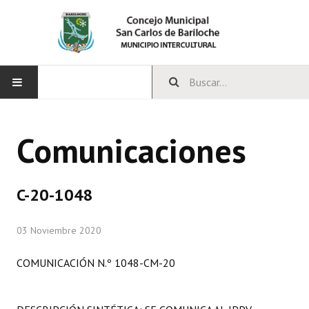
INICIO
Comunicaciones
CONCEJO
Bloques Políticos
C-20-1048
Integrantes del Concejo
03 Noviembre 2020
Comisiones Permanentes
COMUNICACIÓN N.º 1048-CM-20
Comisiones Especiales
Concejales Mandato Cumplido