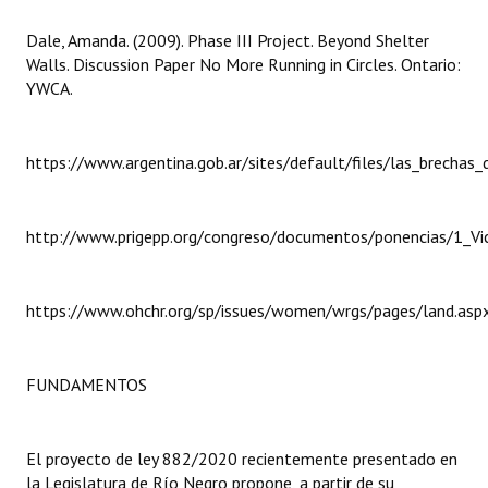
Huéspedes de Honor - Registro
Dale, Amanda. (2009). Phase III Project. Beyond Shelter
Walls. Discussion Paper No More Running in Circles. Ontario:
Antiguos Pobladores - Registro
YWCA.
Reconocimientos - Registro
Bariloche, Municipio intercultural
https://www.argentina.gob.ar/sites/default/files/las_brechas
Entrega de distinciones
http://www.prigepp.org/congreso/documentos/ponencias/1_Vict
REFORMA DE LA CARTA ORGÁNICA
https://www.ohchr.org/sp/issues/women/wrgs/pages/land.asp
FUNDAMENTOS
El proyecto de ley 882/2020 recientemente presentado en
la Legislatura de Río Negro propone, a partir de su