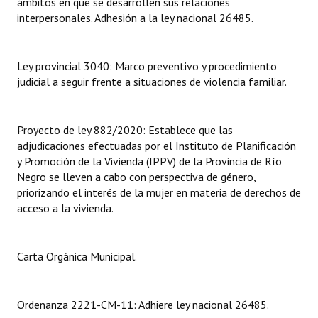
ámbitos en que se desarrollen sus relaciones
interpersonales. Adhesión a la ley nacional 26485.
Dictámenes Asesoría Letrada
Actas de Sesión
Ley provincial 3040: Marco preventivo y procedimiento
judicial a seguir frente a situaciones de violencia familiar.
Informes de Unidad Coordinadora
Ejecución Presupuestaria
Proyecto de ley 882/2020: Establece que las
adjudicaciones efectuadas por el Instituto de Planificación
Actas de Audiencias Públicas
y Promoción de la Vivienda (IPPV) de la Provincia de Río
Negro se lleven a cabo con perspectiva de género,
NORMATIVA
priorizando el interés de la mujer en materia de derechos de
acceso a la vivienda.
Comunicaciones
Declaraciones
Carta Orgánica Municipal.
Resoluciones
Resoluciones de Presidencia
Ordenanza 2221-CM-11: Adhiere ley nacional 26485.