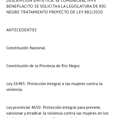
DESCRIPCIÓN SINTÉTICA: SE COMUNICA AL IPPV
Programas
BENEPLÁCITO. SE SOLICITA A LA LEGISLATURA DE RÍO
NEGRO TRATAMIENTO PROYECTO DE LEY 882/2020
LEGISLACIÓN
Constitución Nacional
ANTECEDENTES
Constitución Provincial
Constitución Nacional.
Carta Orgánica 2007
Reglamento Interno
Constitución de la Provincia de Río Negro.
Digesto
Ley 26485: Protección integral a las mujeres contra la
Organigrama
violencia.
DOCUMENTOS
Ley provincial 4650: Protección integral para prevenir,
Informes de Gestión
sancionar y erradicar la violencia contra las mujeres en los
Proyectos Presentados