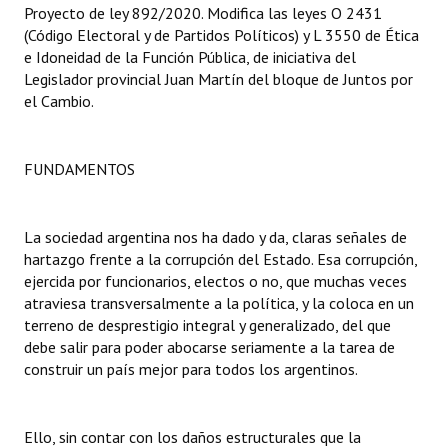
Proyecto de ley 892/2020. Modifica las leyes O 2431
Huéspedes de Honor - Registro
(Código Electoral y de Partidos Políticos) y L 3550 de Ética
e Idoneidad de la Función Pública, de iniciativa del
Antiguos Pobladores - Registro
Legislador provincial Juan Martín del bloque de Juntos por
el Cambio.
Reconocimientos - Registro
Bariloche, Municipio intercultural
FUNDAMENTOS
Entrega de distinciones
REFORMA DE LA CARTA ORGÁNICA
La sociedad argentina nos ha dado y da, claras señales de
hartazgo frente a la corrupción del Estado. Esa corrupción,
ejercida por funcionarios, electos o no, que muchas veces
atraviesa transversalmente a la política, y la coloca en un
terreno de desprestigio integral y generalizado, del que
debe salir para poder abocarse seriamente a la tarea de
construir un país mejor para todos los argentinos.
Ello, sin contar con los daños estructurales que la