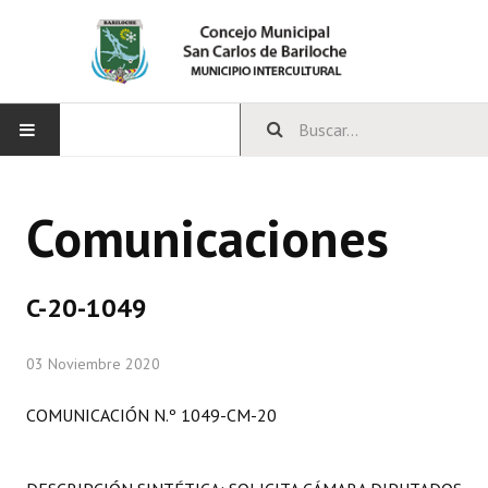
INICIO
Comunicaciones
CONCEJO
Bloques Políticos
C-20-1049
Integrantes del Concejo
03 Noviembre 2020
Comisiones Permanentes
COMUNICACIÓN N.º 1049-CM-20
Comisiones Especiales
Concejales Mandato Cumplido