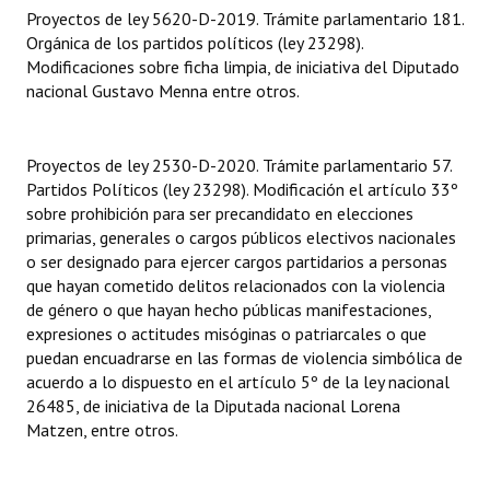
INSTITUCIONAL
Proyectos de ley 5620-D-2019. Trámite parlamentario 181.
Orgánica de los partidos políticos (ley 23298).
Antiguos Pobladores
Modificaciones sobre ficha limpia, de iniciativa del Diputado
nacional Gustavo Menna entre otros.
Noticias Destacadas
Registros y Distinciones
Proyectos de ley 2530-D-2020. Trámite parlamentario 57.
Partidos Políticos (ley 23298). Modificación el artículo 33º
Datos Históricos
sobre prohibición para ser precandidato en elecciones
primarias, generales o cargos públicos electivos nacionales
Premio al Mérito - Registro
o ser designado para ejercer cargos partidarios a personas
que hayan cometido delitos relacionados con la violencia
Audiencias Públicas - Registro
de género o que hayan hecho públicas manifestaciones,
expresiones o actitudes misóginas o patriarcales o que
Mujeres que Dejaron Huellas - Registro
puedan encuadrarse en las formas de violencia simbólica de
Periodistas Decanos - Registro
acuerdo a lo dispuesto en el artículo 5º de la ley nacional
26485, de iniciativa de la Diputada nacional Lorena
Ciudadano Ilustre - Registro
Matzen, entre otros.
Banca del Vecino - Registro