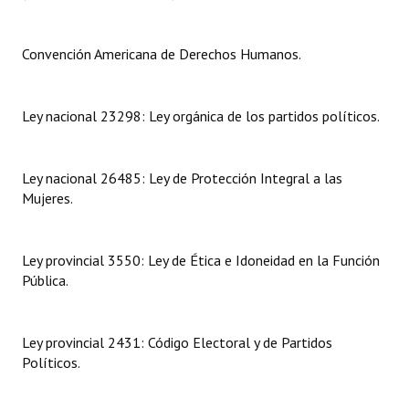
Dictámenes Asesoría Letrada
Convención Americana de Derechos Humanos.
Actas de Sesión
Informes de Unidad Coordinadora
Ley nacional 23298: Ley orgánica de los partidos políticos.
Ejecución Presupuestaria
Ley nacional 26485: Ley de Protección Integral a las
Actas de Audiencias Públicas
Mujeres.
NORMATIVA
Ley provincial 3550: Ley de Ética e Idoneidad en la Función
Comunicaciones
Pública.
Declaraciones
Ley provincial 2431: Código Electoral y de Partidos
Resoluciones
Políticos.
Resoluciones de Presidencia