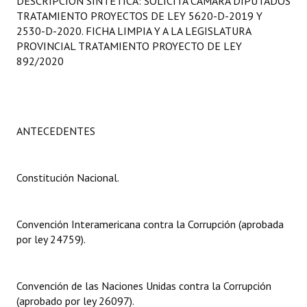
DESCRIPCIÓN SINTÉTICA: SOLICITA CÁMARA DIPUTADOS
Programas
TRATAMIENTO PROYECTOS DE LEY 5620-D-2019 Y
2530-D-2020. FICHA LIMPIA Y A LA LEGISLATURA
LEGISLACIÓN
PROVINCIAL TRATAMIENTO PROYECTO DE LEY
892/2020
Constitución Nacional
Constitución Provincial
ANTECEDENTES
Carta Orgánica 2007
Reglamento Interno
Constitución Nacional.
Digesto
Organigrama
Convención Interamericana contra la Corrupción (aprobada
por ley 24759).
DOCUMENTOS
Informes de Gestión
Convención de las Naciones Unidas contra la Corrupción
(aprobado por ley 26097).
Proyectos Presentados