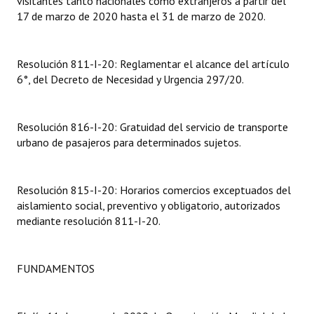
visitantes tanto nacionales como extranjeros a partir del
Huéspedes de Honor - Registro
17 de marzo de 2020 hasta el 31 de marzo de 2020.
Antiguos Pobladores - Registro
Resolución 811-I-20: Reglamentar el alcance del artículo
Reconocimientos - Registro
6°, del Decreto de Necesidad y Urgencia 297/20.
Bariloche, Municipio intercultural
Resolución 816-I-20: Gratuidad del servicio de transporte
Entrega de distinciones
urbano de pasajeros para determinados sujetos.
REFORMA DE LA CARTA ORGÁNICA
Resolución 815-I-20: Horarios comercios exceptuados del
aislamiento social, preventivo y obligatorio, autorizados
mediante resolución 811-I-20.
FUNDAMENTOS