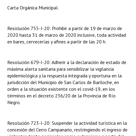
INSTITUCIONAL
Carta Orgánica Municipal.
Antiguos Pobladores
Resolución 755-I-20: Prohibir a partir de 19 de marzo de
Noticias Destacadas
2020 hasta 31 de marzo de 2020 inclusive, toda actividad
en bares, cervecerías y afines a partir de las 20 h.
Registros y Distinciones
Datos Históricos
Resolución 679-I-20: Adherir a la declaración de estado de
Premio al Mérito - Registro
máxima alerta sanitaria para sensibilizar la vigilancia
epidemiológica y la respuesta integrada y oportuna en la
Audiencias Públicas - Registro
jurisdicción del Municipio de San Carlos de Bariloche, en
orden a la situación existente con el covid-19, en los
Mujeres que Dejaron Huellas - Registro
términos en el decreto 236/20 de la Provincia de Río
Negro.
Periodistas Decanos - Registro
Ciudadano Ilustre - Registro
Resolución 723-I-20: Suspender la actividad turística en la
concesión del Cerro Campanario, restringiendo el ingreso de
Banca del Vecino - Registro