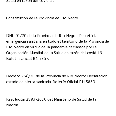
Salud en razón del covid-19.
Dictámenes Asesoría Letrada
Constitución de la Provincia de Río Negro.
Actas de Sesión
Informes de Unidad Coordinadora
DNU 01/20 de la Provincia de Río Negro: Decretó la
emergencia sanitaria en todo el territorio de la Provincia de
Ejecución Presupuestaria
Río Negro en virtud de la pandemia declarada por la
Organización Mundial de la Salud en razón del covid-19.
Actas de Audiencias Públicas
Boletín Oficial RN 5857.
NORMATIVA
Decreto 236/20 de la Provincia de Río Negro: Declaración
Comunicaciones
estado de alerta sanitaria. Boletín Oficial RN 5860.
Declaraciones
Resoluciones
Resolución 2883-2020 del Ministerio de Salud de la
Nación.
Resoluciones de Presidencia