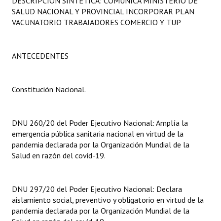
DESCRIPCIÓN SINTÉTICA: COMUNICA MINISTERIO DE
Programas
SALUD NACIONAL Y PROVINCIAL INCORPORAR PLAN
VACUNATORIO TRABAJADORES COMERCIO Y TUP
LEGISLACIÓN
Constitución Nacional
ANTECEDENTES
Constitución Provincial
Constitución Nacional.
Carta Orgánica 2007
Reglamento Interno
DNU 260/20 del Poder Ejecutivo Nacional: Amplía la
emergencia pública sanitaria nacional en virtud de la
Digesto
pandemia declarada por la Organización Mundial de la
Salud en razón del covid-19.
Organigrama
DOCUMENTOS
DNU 297/20 del Poder Ejecutivo Nacional: Declara
aislamiento social, preventivo y obligatorio en virtud de la
Informes de Gestión
pandemia declarada por la Organización Mundial de la
Proyectos Presentados