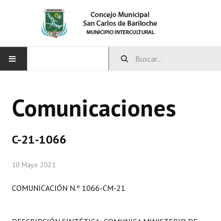
INICIO
Comunicaciones
CONCEJO
Bloques Políticos
C-21-1066
Integrantes del Concejo
10 Mayo 2021
Comisiones Permanentes
COMUNICACIÓN N.º 1066-CM-21
Comisiones Especiales
Concejales Mandato Cumplido