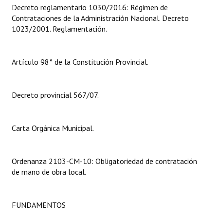
Decreto reglamentario 1030/2016: Régimen de
Contrataciones de la Administración Nacional. Decreto
Dictámenes Asesoría Letrada
1023/2001. Reglamentación.
Actas de Sesión
Informes de Unidad Coordinadora
Artículo 98° de la Constitución Provincial.
Ejecución Presupuestaria
Decreto provincial 567/07.
Actas de Audiencias Públicas
NORMATIVA
Carta Orgánica Municipal.
Comunicaciones
Ordenanza 2103-CM-10: Obligatoriedad de contratación
Declaraciones
de mano de obra local.
Resoluciones
Resoluciones de Presidencia
FUNDAMENTOS