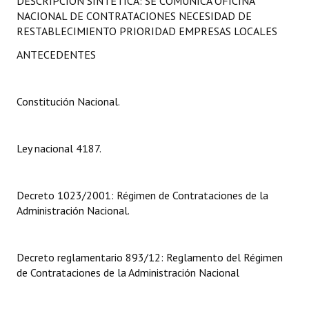
DESCRIPCIÓN SINTÉTICA: SE COMUNICA OFICINA
Programas
NACIONAL DE CONTRATACIONES NECESIDAD DE
RESTABLECIMIENTO PRIORIDAD EMPRESAS LOCALES
LEGISLACIÓN
ANTECEDENTES
Constitución Nacional
Constitución Nacional.
Constitución Provincial
Carta Orgánica 2007
Ley nacional 4187.
Reglamento Interno
Digesto
Decreto 1023/2001: Régimen de Contrataciones de la
Administración Nacional.
Organigrama
DOCUMENTOS
Decreto reglamentario 893/12: Reglamento del Régimen
de Contrataciones de la Administración Nacional
Informes de Gestión
Proyectos Presentados