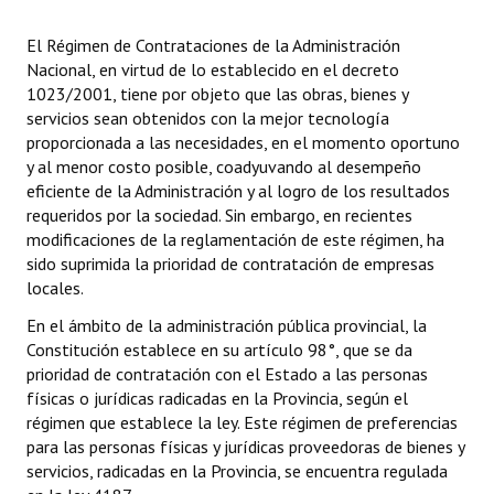
INSTITUCIONAL
El Régimen de Contrataciones de la Administración
Antiguos Pobladores
Nacional, en virtud de lo establecido en el decreto
1023/2001, tiene por objeto que las obras, bienes y
Noticias Destacadas
servicios sean obtenidos con la mejor tecnología
proporcionada a las necesidades, en el momento oportuno
Registros y Distinciones
y al menor costo posible, coadyuvando al desempeño
eficiente de la Administración y al logro de los resultados
Datos Históricos
requeridos por la sociedad. Sin embargo, en recientes
modificaciones de la reglamentación de este régimen, ha
Premio al Mérito - Registro
sido suprimida la prioridad de contratación de empresas
locales.
Audiencias Públicas - Registro
En el ámbito de la administración pública provincial, la
Mujeres que Dejaron Huellas - Registro
Constitución establece en su artículo 98°, que se da
prioridad de contratación con el Estado a las personas
Periodistas Decanos - Registro
físicas o jurídicas radicadas en la Provincia, según el
régimen que establece la ley. Este régimen de preferencias
Ciudadano Ilustre - Registro
para las personas físicas y jurídicas proveedoras de bienes y
servicios, radicadas en la Provincia, se encuentra regulada
Banca del Vecino - Registro