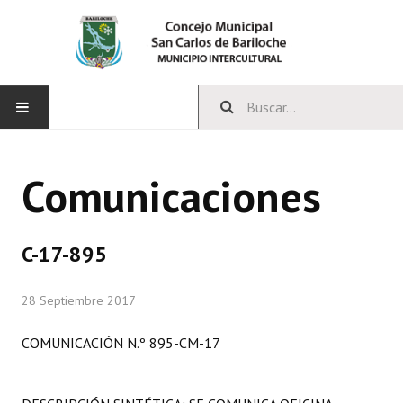
INICIO
Comunicaciones
CONCEJO
Bloques Políticos
C-17-895
Integrantes del Concejo
28 Septiembre 2017
Comisiones Permanentes
COMUNICACIÓN N.º 895-CM-17
Comisiones Especiales
Concejales Mandato Cumplido