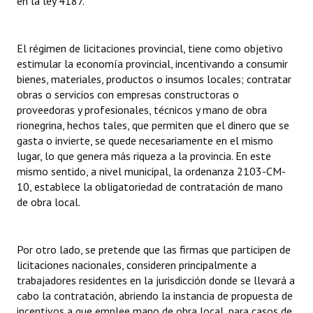
en la ley 4187.
Huéspedes de Honor - Registro
Antiguos Pobladores - Registro
El régimen de licitaciones provincial, tiene como objetivo
estimular la economía provincial, incentivando a consumir
Reconocimientos - Registro
bienes, materiales, productos o insumos locales; contratar
obras o servicios con empresas constructoras o
Bariloche, Municipio intercultural
proveedoras y profesionales, técnicos y mano de obra
rionegrina, hechos tales, que permiten que el dinero que se
Entrega de distinciones
gasta o invierte, se quede necesariamente en el mismo
lugar, lo que genera más riqueza a la provincia. En este
REFORMA DE LA CARTA ORGÁNICA
mismo sentido, a nivel municipal, la ordenanza 2103-CM-
10, establece la obligatoriedad de contratación de mano
de obra local.
Por otro lado, se pretende que las firmas que participen de
licitaciones nacionales, consideren principalmente a
trabajadores residentes en la jurisdicción donde se llevará a
cabo la contratación, abriendo la instancia de propuesta de
incentivos a que emplee mano de obra local, para casos de