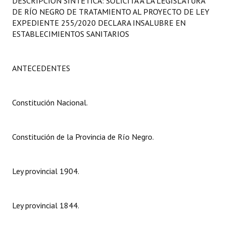
DESCRIPCIÓN SINTÉTICA: SOLICITA A LA LEGISLATURA
Programas
DE RÍO NEGRO DE TRATAMIENTO AL PROYECTO DE LEY
EXPEDIENTE 255/2020 DECLARA INSALUBRE EN
LEGISLACIÓN
ESTABLECIMIENTOS SANITARIOS
Constitución Nacional
ANTECEDENTES
Constitución Provincial
Carta Orgánica 2007
Constitución Nacional.
Reglamento Interno
Constitución de la Provincia de Río Negro.
Digesto
Organigrama
Ley provincial 1904.
DOCUMENTOS
Ley provincial 1844.
Informes de Gestión
Proyectos Presentados