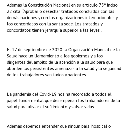
INSTITUCIONAL
Además la Constitución Nacional en su artículo 75º inciso
22 cita: “Aprobar o desechar tratados concluidos con las
Antiguos Pobladores
demás naciones y con las organizaciones internacionales y
los concordatos con la santa sede. Los tratados y
Noticias Destacadas
concordatos tienen jerarquía superior a las leyes”.
Registros y Distinciones
El 17 de septiembre de 2020 la Organización Mundial de la
Datos Históricos
Salud hace un llamamiento a los gobiernos y a los
dirigentes del ámbito de la atención a la salud para que
Premio al Mérito - Registro
aborden las persistentes amenazas a la salud y la seguridad
de los trabajadores sanitarios y pacientes.
Audiencias Públicas - Registro
Mujeres que Dejaron Huellas - Registro
La pandemia del Covid-19 nos ha recordado a todos el
Periodistas Decanos - Registro
papel fundamental que desempeñan los trabajadores de la
salud para aliviar el sufrimiento y salvar vidas.
Ciudadano Ilustre - Registro
Banca del Vecino - Registro
Además debemos entender que ningún país, hospital o