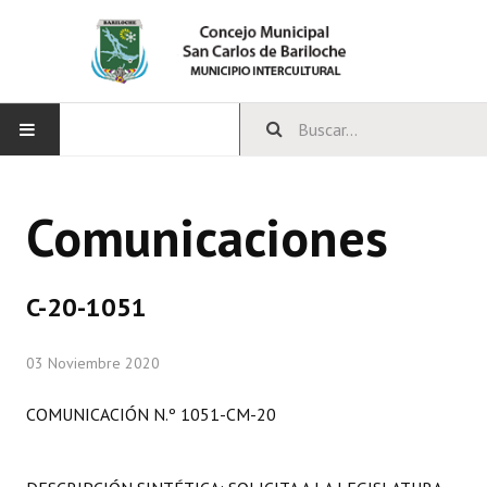
INICIO
Comunicaciones
CONCEJO
Bloques Políticos
C-20-1051
Integrantes del Concejo
03 Noviembre 2020
Comisiones Permanentes
COMUNICACIÓN N.º 1051-CM-20
Comisiones Especiales
Concejales Mandato Cumplido