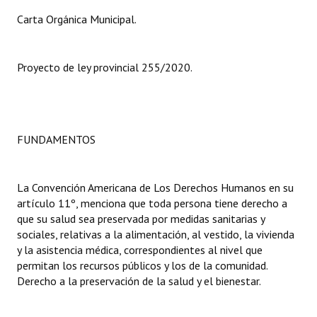
Carta Orgánica Municipal.
Dictámenes Asesoría Letrada
Actas de Sesión
Proyecto de ley provincial 255/2020.
Informes de Unidad Coordinadora
Ejecución Presupuestaria
FUNDAMENTOS
Actas de Audiencias Públicas
NORMATIVA
La Convención Americana de Los Derechos Humanos en su
artículo 11º, menciona que toda persona tiene derecho a
Comunicaciones
que su salud sea preservada por medidas sanitarias y
sociales, relativas a la alimentación, al vestido, la vivienda
Declaraciones
y la asistencia médica, correspondientes al nivel que
permitan los recursos públicos y los de la comunidad.
Resoluciones
Derecho a la preservación de la salud y el bienestar.
Resoluciones de Presidencia