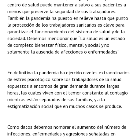
centro de salud puede mantener a salvo a sus pacientes a
Huéspedes de Honor - Registro
menos que preserve la seguridad de sus trabajadores.
También la pandemia ha puesto en relieve hasta que punto
Antiguos Pobladores - Registro
la protección de los trabajadores sanitarios es clave para
garantizar el funcionamiento del sistema de salud y de la
Reconocimientos - Registro
sociedad. Debemos mencionar que “La salud es un estado
Bariloche, Municipio intercultural
de completo bienestar físico, mental y social y no
solamente la ausencia de afecciones o enfermedades”
Entrega de distinciones
REFORMA DE LA CARTA ORGÁNICA
En definitiva la pandemia ha ejercido niveles extraordinarios
de estrés psicológico sobre los trabajadores de la salud
expuestos a entornos de gran demanda durante largas
horas, las cuales viven con el temor constante al contagio
mientras están separados de sus familias, y a la
estigmatización social que en muchos casos se produce.
Como datos debemos nombrar el aumento del número de
infecciones, enfermedades y agresiones señaladas en