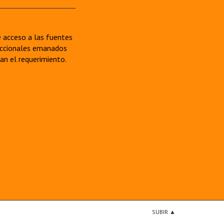
re acceso a las fuentes
sdiccionales emanados
van el requerimiento.
SUBIR ▲