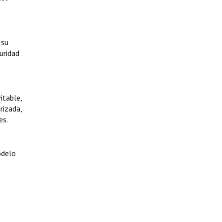
 su
uridad
itable,
rizada,
es.
odelo