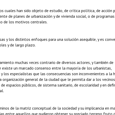
 cuales han sido objeto de estudio, de crítica política, de acción p
iciente de planes de urbanización y de vivienda social, o de programas
uno de los motivos centrales.
as y los distintos enfoques para una solución asequible, y es conv
bles y de largo plazo.
namiento muchas veces contrario de diversos actores, y también de
ue existe un marcado consenso entre la mayoría de los urbanistas,
 y los especialistas que las consecuencias son inconvenientes a la 
 la organización general de la ciudad que le permita dar a los vecino
de espacios públicos, de sistema sanitario, de escolaridad y en defi
al.
inos de la matriz conceptual de la sociedad y su implicancia en ma
ncias entre aquellos que pudieron obtener su preciado terreno fruto 