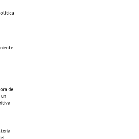
olítica
eniente
hora de
s un
nitiva
teria
del