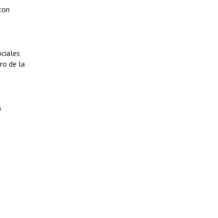
con
ociales
ro de la
s