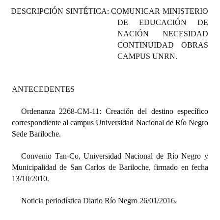
Programas
DESCRIPCIÓN SINTÉTICA: COMUNICAR MINISTERIO
DE EDUCACIÓN DE
LEGISLACIÓN
NACIÓN NECESIDAD
CONTINUIDAD OBRAS
Constitución Nacional
CAMPUS UNRN.
Constitución Provincial
ANTECEDENTES
Carta Orgánica 2007
Ordenanza 2268-CM-11:
Creación del destino específico
Reglamento Interno
correspondiente al campus Universidad Nacional de Río Negro
Sede Bariloche.
Digesto
Organigrama
Convenio Tan-Co, Universidad Nacional de Río Negro y
Municipalidad de San Carlos de Bariloche, firmado en fecha
DOCUMENTOS
13/10/2010.
Informes de Gestión
Noticia periodística Diario Río Negro 26/01/2016.
Proyectos Presentados