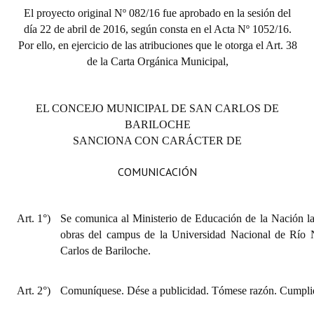
El proyecto original Nº 082/16 fue aprobado en la sesión del
Huéspedes de Honor - Registro
día 22 de abril de 2016, según consta en el Acta Nº 1052/16.
Antiguos Pobladores - Registro
Por ello, en ejercicio de las atribuciones que le otorga el Art. 38
de la Carta Orgánica Municipal,
Reconocimientos - Registro
Bariloche, Municipio intercultural
EL CONCEJO MUNICIPAL DE SAN CARLOS DE
BARILOCHE
Entrega de distinciones
SANCIONA CON CARÁCTER DE
REFORMA DE LA CARTA ORGÁNICA
COMUNICACIÓN
Art. 1°)
Se comunica al Ministerio de Educación de la Nación la
obras del campus de la Universidad Nacional de Río 
Carlos de Bariloche.
Art. 2°)
Comuníquese. Dése a publicidad. Tómese razón. Cumplid