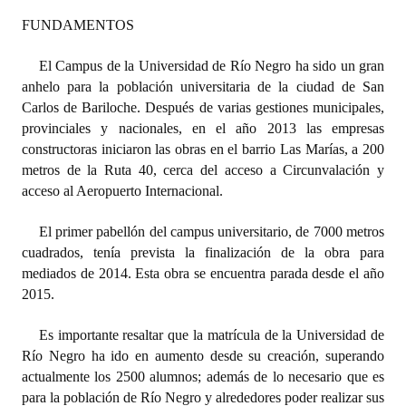
FUNDAMENTOS
Dictámenes Asesoría Letrada
El Campus de la Universidad de Río Negro ha sido un gran
Actas de Sesión
anhelo para la población universitaria de la ciudad de San
Carlos de Bariloche. Después de varias gestiones municipales,
Informes de Unidad Coordinadora
provinciales y nacionales, en el año 2013 las empresas
Ejecución Presupuestaria
constructoras iniciaron las obras en el barrio Las Marías, a 200
metros de la Ruta 40, cerca del acceso a Circunvalación y
Actas de Audiencias Públicas
acceso al Aeropuerto Internacional.
NORMATIVA
El primer pabellón del campus universitario, de 7000 metros
cuadrados, tenía prevista la finalización de la obra para
Comunicaciones
mediados de 2014. Esta obra se encuentra parada desde el año
2015.
Declaraciones
Es importante resaltar que la matrícula de la Universidad de
Resoluciones
Río Negro ha ido en aumento desde su creación, superando
actualmente los 2500 alumnos; además de lo necesario que es
Resoluciones de Presidencia
para la población de Río Negro y alrededores poder realizar sus