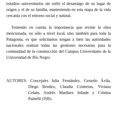
INSTITUCIONAL
estudios universitarios sin sufrir el desarraigo de su lugar de
origen y el de su familia, manteniendo en esta etapa de la vida
Antiguos Pobladores
cercanía con el entorno social y natural.
Noticias Destacadas
Teniendo en cuenta la importancia que reviste la obra
mencionada, no sólo a nivel local, sino también para toda la
Registros y Distinciones
Patagonia, es que solicitamos tengan a bien las autoridades
nacionales realizar todas las gestiones necesarias para la
Datos Históricos
continuidad de la construcción del Campus Universitario de la
Universidad de Río Negro.
Premio al Mérito - Registro
Audiencias Públicas - Registro
Mujeres que Dejaron Huellas - Registro
AUTORES: Concejales Julia Fernández, Gerardo Ávila,
Diego Benítez, Claudia Contreras, Viviana
Periodistas Decanos - Registro
Gelain, Andrés Martínez Infante y Cristina
Painefil (JSB).
Ciudadano Ilustre - Registro
Banca del Vecino - Registro