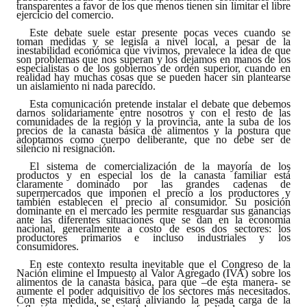
transparentes a favor de los que menos tienen sin limitar el libre
INSTITUCIONAL
ejercicio del comercio.
Este debate suele estar presente pocas veces cuando se
Antiguos Pobladores
toman medidas y se legisla a nivel local, a pesar de la
inestabilidad económica que vivimos, prevalece la idea de que
son problemas que nos superan y los dejamos en manos de los
Noticias Destacadas
especialistas o de los gobiernos de orden superior, cuando en
realidad hay muchas cosas que se pueden hacer sin plantearse
un aislamiento ni nada parecido.
Registros y Distinciones
Esta comunicación pretende instalar el debate que debemos
darnos solidariamente entre nosotros y con el resto de las
comunidades de la región y la provincia, ante la suba de los
Datos Históricos
precios de la canasta básica de alimentos y la postura que
adoptamos como cuerpo deliberante, que no debe ser de
silencio ni resignación.
Premio al Mérito - Registro
El sistema de comercialización de la mayoría de los
productos y en especial los de la canasta familiar está
Audiencias Públicas - Registro
claramente dominado por las grandes cadenas de
supermercados que imponen el precio a los productores y
también establecen el precio al consumidor. Su posición
Mujeres que Dejaron Huellas - Registro
dominante en el mercado les permite resguardar sus ganancias
ante las diferentes situaciones que se dan en la economía
nacional, generalmente a costo de esos dos sectores: los
Periodistas Decanos - Registro
productores primarios e incluso industriales y los
consumidores.
Ciudadano Ilustre - Registro
En este contexto resulta inevitable que el Congreso de la
Nación elimine el Impuesto al Valor Agregado (IVA) sobre los
alimentos de la canasta básica, para que –de esta manera- se
aumente el poder adquisitivo de los sectores más necesitados.
Banca del Vecino - Registro
Con esta medida, se estará aliviando la pesada carga de la