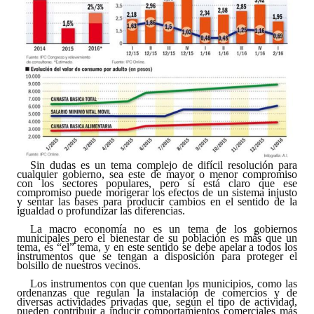
Dictámenes Asesoría Letrada
Actas de Sesión
Informes de Unidad Coordinadora
Ejecución Presupuestaria
Actas de Audiencias Públicas
Sin dudas es un tema complejo de difícil resolución para
NORMATIVA
cualquier gobierno, sea este de mayor o menor compromiso
con los sectores populares, pero sí está claro que ese
compromiso puede morigerar los efectos de un sistema injusto
y sentar las bases para producir cambios en el sentido de la
Comunicaciones
igualdad o profundizar las diferencias.
La macro economía no es un tema de los gobiernos
Declaraciones
municipales pero el bienestar de su población es más que un
tema, es “el” tema, y en este sentido se debe apelar a todos los
instrumentos que se tengan a disposición para proteger el
Resoluciones
bolsillo de nuestros vecinos.
Los instrumentos con que cuentan los municipios, como las
Resoluciones de Presidencia
ordenanzas que regulan la instalación de comercios y de
diversas actividades privadas que, según el tipo de actividad,
pueden contribuir a inducir comportamientos comerciales más