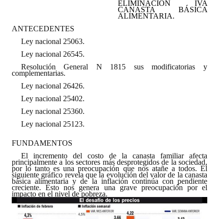
ELIMINACIÓN IVA
CANASTA BÁSICA
Programas
ALIMENTARIA.
ANTECEDENTES
LEGISLACIÓN
Ley nacional 25063.
Ley nacional 26545.
Constitución Nacional
Resolución General N 1815 sus modificatorias y
complementarias.
Constitución Provincial
Ley nacional 26426.
Carta Orgánica 2007
Ley nacional 25402.
Ley nacional 25360.
Reglamento Interno
Ley nacional 25123.
Digesto
FUNDAMENTOS
Organigrama
El incremento del costo de la canasta familiar afecta
principalmente a los sectores más desprotegidos de la sociedad,
por lo tanto es una preocupación que nos atañe a todos. El
siguiente gráfico revela que la evolución del valor de la canasta
DOCUMENTOS
básica alimentaria y de la inflación continúa con pendiente
creciente. Esto nos genera una grave preocupación por el
impacto en el nivel de pobreza.
Informes de Gestión
Proyectos Presentados