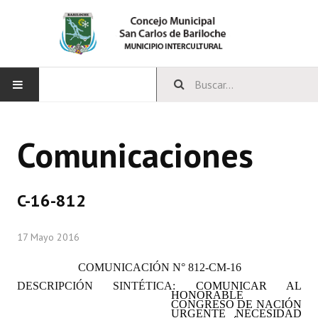
INICIO
Comunicaciones
CONCEJO
Bloques Políticos
C-16-812
Integrantes del Concejo
17 Mayo 2016
Comisiones Permanentes
COMUNICACIÓN
N° 812-CM-16
Comisiones Especiales
DESCRIPCIÓN SINTÉTICA:
COMUNICAR AL
HONORABLE
Concejales Mandato Cumplido
CONGRESO DE NACIÓN
URGENTE NECESIDAD