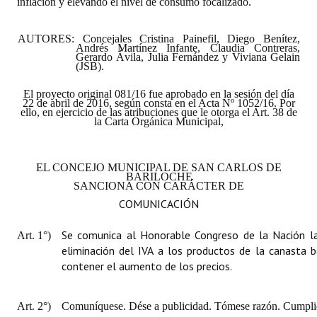
inflación y elevando el nivel de consumo focalizado.
Huéspedes de Honor - Registro
AUTORES:
Concejales Cristina Painefil, Diego Benítez,
Antiguos Pobladores - Registro
Andrés Martínez Infante, Claudia Contreras,
Gerardo Ávila, Julia Fernández y Viviana Gelain
(JSB).
Reconocimientos - Registro
El proyecto original 081/16 fue aprobado en la sesión del día
Bariloche, Municipio intercultural
22 de abril de 2016, según consta en el Acta Nº 1052/16. Por
ello, en ejercicio de las atribuciones que le otorga el Art. 38 de
la Carta Orgánica Municipal,
Entrega de distinciones
REFORMA DE LA CARTA ORGÁNICA
EL CONCEJO MUNICIPAL DE SAN CARLOS DE
BARILOCHE
SANCIONA CON CARÁCTER DE
COMUNICACIÓN
Se comunica al Honorable Congreso de la Nación la
Art. 1°)
eliminación del IVA a los productos de la canasta b
contener el aumento de los precios.
Art. 2°)
Comuníquese. Dése a publicidad. Tómese razón. Cumplid