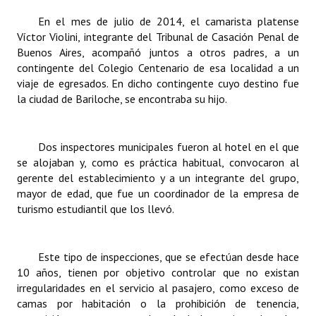
INSTITUCIONAL
En el mes de julio de 2014, el camarista platense
Víctor Violini, integrante del Tribunal de Casación Penal de
Antiguos Pobladores
Buenos Aires, acompañó juntos a otros padres, a un
contingente del Colegio Centenario de esa localidad a un
Noticias Destacadas
viaje de egresados. En dicho contingente cuyo destino fue
la ciudad de Bariloche, se encontraba su hijo.
Registros y Distinciones
Datos Históricos
Dos inspectores municipales fueron al hotel en el que
Premio al Mérito - Registro
se alojaban y, como es práctica habitual, convocaron al
gerente del establecimiento y a un integrante del grupo,
Audiencias Públicas - Registro
mayor de edad, que fue un coordinador de la empresa de
turismo estudiantil que los llevó.
Mujeres que Dejaron Huellas - Registro
Periodistas Decanos - Registro
Este tipo de inspecciones, que se efectúan desde hace
10 años, tienen por objetivo controlar que no existan
Ciudadano Ilustre - Registro
irregularidades en el servicio al pasajero, como exceso de
Banca del Vecino - Registro
camas por habitación o la prohibición de tenencia,