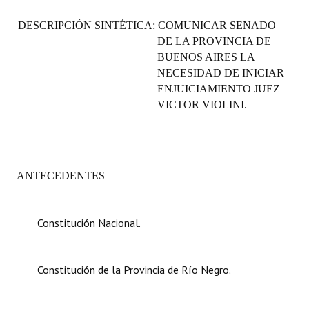
Programas
DESCRIPCIÓN SINTÉTICA:
COMUNICAR SENADO
DE LA PROVINCIA DE
LEGISLACIÓN
BUENOS AIRES LA
NECESIDAD DE INICIAR
Constitución Nacional
ENJUICIAMIENTO JUEZ
Constitución Provincial
VICTOR VIOLINI.
Carta Orgánica 2007
Reglamento Interno
ANTECEDENTES
Digesto
Organigrama
Constitución Nacional.
DOCUMENTOS
Constitución de la Provincia de Río Negro.
Informes de Gestión
Proyectos Presentados