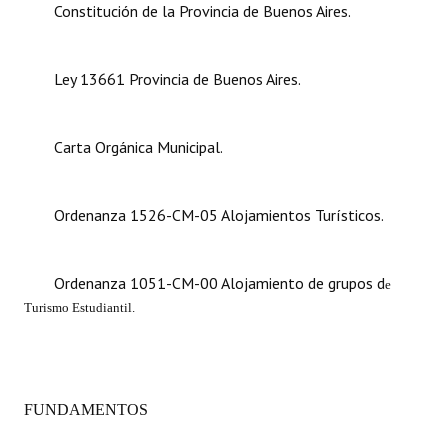
Constitución de la Provincia de Buenos Aires.
Dictámenes Asesoría Letrada
Ley 13661 Provincia de Buenos Aires.
Actas de Sesión
Informes de Unidad Coordinadora
Carta Orgánica Municipal.
Ejecución Presupuestaria
Actas de Audiencias Públicas
Ordenanza 1526-CM-05 Alojamientos Turísticos.
NORMATIVA
Ordenanza 1051-CM-00 Alojamiento de grupos d
e
Comunicaciones
Turismo Estudiantil.
Declaraciones
Resoluciones
FUNDAMENTOS
Resoluciones de Presidencia