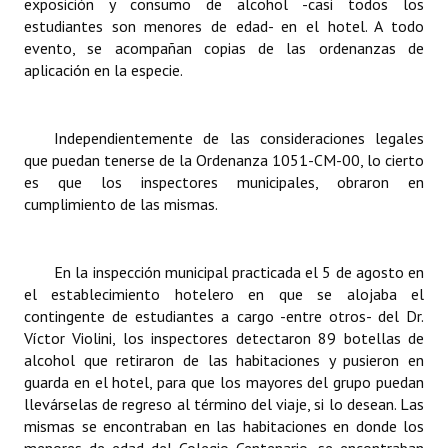
exposición y consumo de alcohol -casi todos los
Huéspedes de Honor - Registro
estudiantes son menores de edad- en el hotel. A todo
evento, se acompañan copias de las ordenanzas de
Antiguos Pobladores - Registro
aplicación en la especie.
Reconocimientos - Registro
Independientemente de las consideraciones legales
Bariloche, Municipio intercultural
que puedan tenerse de la Ordenanza 1051-CM-00, lo cierto
es que los inspectores municipales, obraron en
Entrega de distinciones
cumplimiento de las mismas.
REFORMA DE LA CARTA ORGÁNICA
En la inspección municipal practicada el 5 de agosto en
el establecimiento hotelero en que se alojaba el
contingente de estudiantes a cargo -entre otros- del Dr.
Víctor Violini, los inspectores detectaron 89 botellas de
alcohol que retiraron de las habitaciones y pusieron en
guarda en el hotel, para que los mayores del grupo puedan
llevárselas de regreso al término del viaje, si lo desean. Las
mismas se encontraban en las habitaciones en donde los