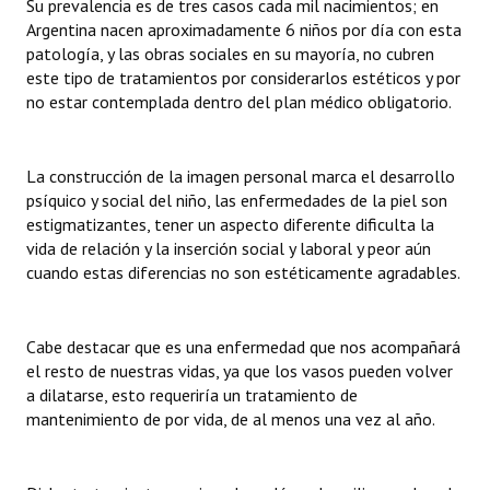
Su prevalencia es de tres casos cada mil nacimientos; en
INSTITUCIONAL
Argentina nacen aproximadamente 6 niños por día con esta
patología, y las obras sociales en su mayoría, no cubren
Antiguos Pobladores
este tipo de tratamientos por considerarlos estéticos y por
no estar contemplada dentro del plan médico obligatorio.
Noticias Destacadas
Registros y Distinciones
La construcción de la imagen personal marca el desarrollo
psíquico y social del niño, las enfermedades de la piel son
Datos Históricos
estigmatizantes, tener un aspecto diferente dificulta la
Premio al Mérito - Registro
vida de relación y la inserción social y laboral y peor aún
cuando estas diferencias no son estéticamente agradables.
Audiencias Públicas - Registro
Mujeres que Dejaron Huellas - Registro
Cabe destacar que es una enfermedad que nos acompañará
el resto de nuestras vidas, ya que los vasos pueden volver
Periodistas Decanos - Registro
a dilatarse, esto requeriría un tratamiento de
mantenimiento de por vida, de al menos una vez al año.
Ciudadano Ilustre - Registro
Banca del Vecino - Registro