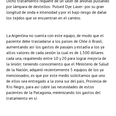
Dicho tratamiento requiere de un láser de anilinas pulsando
Huéspedes de Honor - Registro
por lámpara de destellos- Pulsed Dye Laser- por su gran
longitud de onda e intensidad y por el bajo riesgo de dañar
Antiguos Pobladores - Registro
los tejidos que se encuentran en el camino.
Reconocimientos - Registro
La Argentina no cuenta con este equipo, de modo que el
Bariloche, Municipio intercultural
paciente debe trasladarse a los países de Chile ó Brasil,
aumentando así los gastos de pasajes y estadía a los ya
Entrega de distinciones
altos valores de cada sesión la cual es de 1.500 dólares
cada una, requiriendo entre 10 y 20 para lograr mejoría de
REFORMA DE LA CARTA ORGÁNICA
la lesión; teniendo conocimiento que el Ministerio de Salud
de la Nación, adquirió recientemente 5 equipos de los ya
mencionados, es que por este medio solicitamos que uno
de ellos sea entregado a la zona sur del país, Provincia de
Río Negro, para así cubrir las necesidades de estos
pacientes de la Patagonia, minimizando los gastos del
tratamiento en sí.