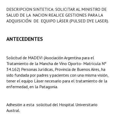
Programas
DESCRIPCION SINTETICA: SOLICITAR AL MINISTRO DE
SALUD DE LA NACION REALICE GESTIONES PARA LA
LEGISLACIÓN
ADQUISICIÓN DE EQUIPO LÁSER (PULSED DYE LASER).
Constitución Nacional
ANTECEDENTES
Constitución Provincial
Carta Orgánica 2007
Solicitud de MADEVI (Asociación Argentina para el
Reglamento Interno
Tratamiento de la Mancha de Vino Oporto- Matrícula Nº
34.162) Personas Jurídicas, Provincia de Buenos Aires, ha
Digesto
sido fundada por padres y pacientes con una misma visión,
tener el equipo Láser necesario para el tratamiento de la
Organigrama
enfermedad, en la Patagonia.
DOCUMENTOS
Adhesión a esta solicitud del Hospital Universitario
Informes de Gestión
Austral.
Proyectos Presentados