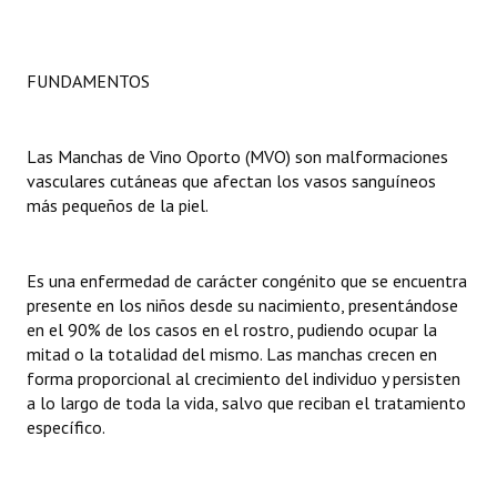
Dictámenes Asesoría Letrada
FUNDAMENTOS
Actas de Sesión
Informes de Unidad Coordinadora
Las Manchas de Vino Oporto (MVO) son malformaciones
vasculares cutáneas que afectan los vasos sanguíneos
Ejecución Presupuestaria
más pequeños de la piel.
Actas de Audiencias Públicas
NORMATIVA
Es una enfermedad de carácter congénito que se encuentra
presente en los niños desde su nacimiento, presentándose
Comunicaciones
en el 90% de los casos en el rostro, pudiendo ocupar la
mitad o la totalidad del mismo. Las manchas crecen en
Declaraciones
forma proporcional al crecimiento del individuo y persisten
a lo largo de toda la vida, salvo que reciban el tratamiento
Resoluciones
específico.
Resoluciones de Presidencia