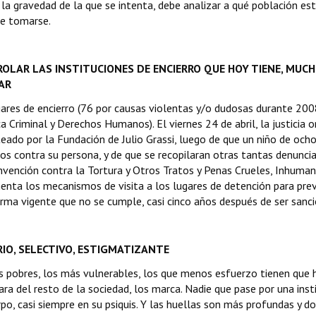
la gravedad de la que se intenta, debe analizar a qué población es
de tomarse.
TROLAR LAS INSTITUCIONES DE ENCIERRO QUE HOY TIENE, MUC
AR
gares de encierro (76 por causas violentas y/o dudosas durante 200
a Criminal y Derechos Humanos). El viernes 24 de abril, la justicia 
teado por la Fundación de Julio Grassi, luego de que un niño de och
s contra su persona, y de que se recopilaran otras tantas denuncia
onvención contra la Tortura y Otros Tratos y Penas Crueles, Inhuma
ta los mecanismos de visita a los lugares de detención para prev
orma vigente que no se cumple, casi cinco años después de ser sanc
RIO, SELECTIVO, ESTIGMATIZANTE
ás pobres, los más vulnerables, los que menos esfuerzo tienen que 
ara del resto de la sociedad, los marca. Nadie que pase por una inst
rpo, casi siempre en su psiquis. Y las huellas son más profundas y d