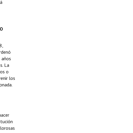
tá
HO
8,
ordenó
o años
s. La
nos o
enir los
ionada.
hacer
itución
olorosas