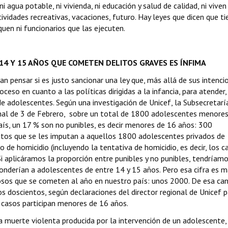
i agua potable, ni vivienda, ni educación y salud de calidad, ni viven
ividades recreativas, vacaciones, futuro. Hay leyes que dicen que t
quen ni funcionarios que las ejecuten.
14 Y 15 AÑOS QUE COMETEN DELITOS GRAVES ES ÍNFIMA
n pensar si es justo sancionar una ley que, más allá de sus intenci
roceso en cuanto a las políticas dirigidas a la infancia, para atender,
 adolescentes. Según una investigación de Unicef, la Subsecretarí
ional de 3 de Febrero, sobre un total de 1800 adolescentes menore
aís, un 17 % son no punibles, es decir menores de 16 años: 300
litos que se les imputan a aquellos 1800 adolescentes privados de
 de homicidio (incluyendo la tentativa de homicidio, es decir, los c
i aplicáramos la proporción entre punibles y no punibles, tendríamo
onderían a adolescentes de entre 14 y 15 años. Pero esa cifra es m
osos que se cometen al año en nuestro país: unos 2000. De esa can
s doscientos, según declaraciones del director regional de Unicef p
5 casos participan menores de 16 años.
a muerte violenta producida por la intervención de un adolescente,