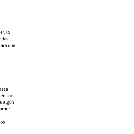
r, lo
todas
para que
l
hasta
gentino
a algún
clamor
sos