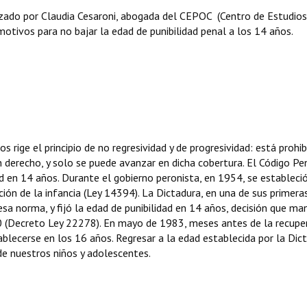
ado por Claudia Cesaroni, abogada del CEPOC (Centro de Estudios
otivos para no bajar la edad de punibilidad penal a los 14 años.
rige el principio de no regresividad y de progresividad: está prohi
un derecho, y solo se puede avanzar en dicha cobertura. El Código Pe
d en 14 años. Durante el gobierno peronista, en 1954, se estableci
cción de la infancia (Ley 14394). La Dictadura, en una de sus primera
a norma, y fijó la edad de punibilidad en 14 años, decisión que m
0 (Decreto Ley 22278). En mayo de 1983, meses antes de la recupe
tablecerse en los 16 años. Regresar a la edad establecida por la Dic
de nuestros niños y adolescentes.