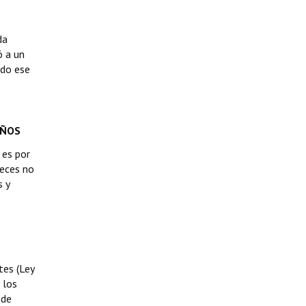
da
ó a un
ndo ese
AÑOS
 es por
veces no
s y
tes (Ley
 los
 de