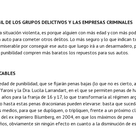
BIL DE LOS GRUPOS DELICTIVOS Y LAS EMPRESAS CRIMINALES
 situación violenta, es porque alguien con más edad y con más pode
n auto para cometer otros delitos. Lo más seguro y lo que indican 
 miserable por conseguir ese auto que luego irá a un desarmadero, 
 punibilidad compren más baratos los repuestos para sus autos.
OCABLES
ad de punibilidad, que se fijarán penas bajas (lo que no es cierto, a
aroni y la Dra. Lucila Larrandart, en el que se permiten penas de 
e años para la franja de 16 y 17, lo que transformaría al régimen ar
ro hasta estas penas draconianas pueden elevarse: basta que suced
s medios, para que se dupliquen, o tripliquen, frente a un próximo 
 del ex ingeniero Blumberg, en 2004, en que los máximos de pena
 años, obviamente sin ningún efecto en cuanto a la disminución de e