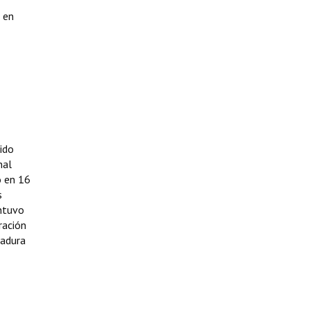
 en
bido
nal
ó en 16
s
antuvo
ración
tadura