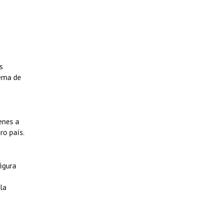
s
lema de
enes a
ro país.
igura
la