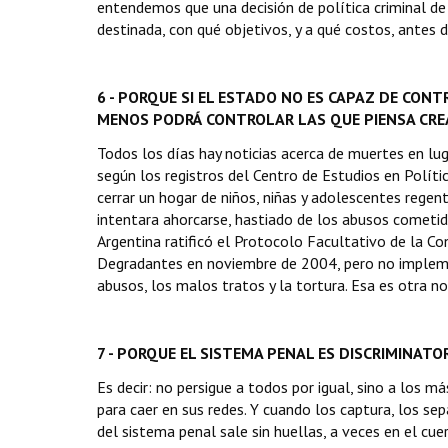
entendemos que una decisión de política criminal de 
destinada, con qué objetivos, y a qué costos, antes 
6 - PORQUE SI EL ESTADO NO ES CAPAZ DE CON
MENOS PODRÁ CONTROLAR LAS QUE PIENSA CRE
Todos los días hay noticias acerca de muertes en lu
según los registros del Centro de Estudios en Polític
cerrar un hogar de niños, niñas y adolescentes regen
intentara ahorcarse, hastiado de los abusos cometido
Argentina ratificó el Protocolo Facultativo de la C
Degradantes en noviembre de 2004, pero no implemen
abusos, los malos tratos y la tortura. Esa es otra n
7 - PORQUE EL SISTEMA PENAL ES DISCRIMINATO
Es decir: no persigue a todos por igual, sino a los m
para caer en sus redes. Y cuando los captura, los sep
del sistema penal sale sin huellas, a veces en el cue