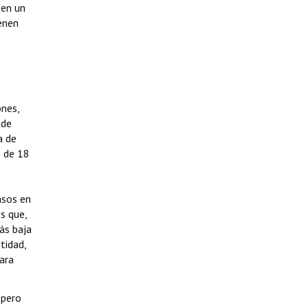
 en un
ienen
ones,
 de
a de
s de 18
asos en
s que,
ás baja
tidad,
ara
 pero