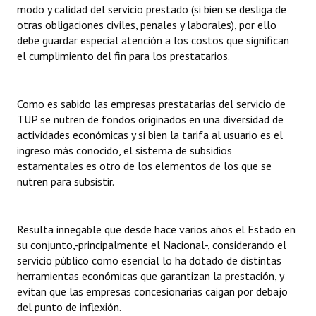
modo y calidad del servicio prestado (si bien se desliga de
Huéspedes de Honor - Registro
otras obligaciones civiles, penales y laborales), por ello
debe guardar especial atención a los costos que significan
Antiguos Pobladores - Registro
el cumplimiento del fin para los prestatarios.
Reconocimientos - Registro
Bariloche, Municipio intercultural
Como es sabido las empresas prestatarias del servicio de
TUP se nutren de fondos originados en una diversidad de
Entrega de distinciones
actividades económicas y si bien la tarifa al usuario es el
ingreso más conocido, el sistema de subsidios
REFORMA DE LA CARTA ORGÁNICA
estamentales es otro de los elementos de los que se
nutren para subsistir.
Resulta innegable que desde hace varios años el Estado en
su conjunto,-principalmente el Nacional-, considerando el
servicio público como esencial lo ha dotado de distintas
herramientas económicas que garantizan la prestación, y
evitan que las empresas concesionarias caigan por debajo
del punto de inflexión.