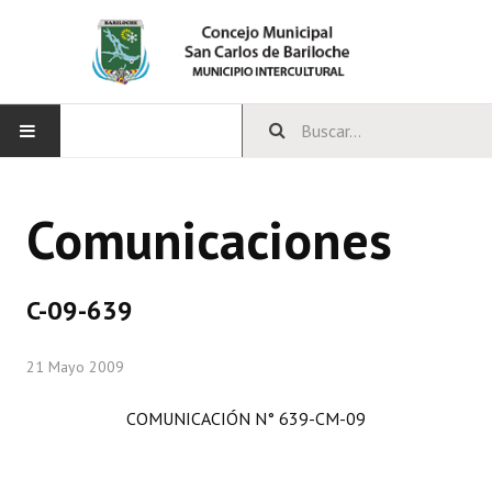
INICIO
Comunicaciones
CONCEJO
Bloques Políticos
C-09-639
Integrantes del Concejo
21 Mayo 2009
Comisiones Permanentes
COMUNICACIÓN N° 639-CM-09
Comisiones Especiales
Concejales Mandato Cumplido