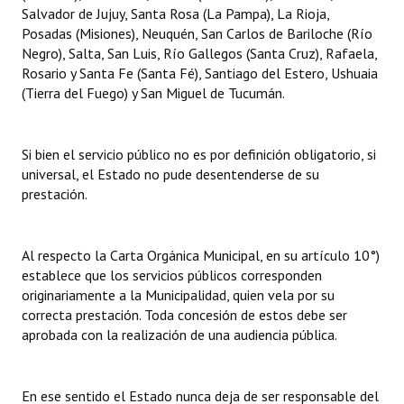
INSTITUCIONAL
Salvador de Jujuy, Santa Rosa (La Pampa), La Rioja,
Posadas (Misiones), Neuquén, San Carlos de Bariloche (Río
Negro), Salta, San Luis, Río Gallegos (Santa Cruz), Rafaela,
Antiguos Pobladores
Rosario y Santa Fe (Santa Fé), Santiago del Estero, Ushuaia
Noticias Destacadas
(Tierra del Fuego) y San Miguel de Tucumán.
Registros y Distinciones
Si bien el servicio público no es por definición obligatorio, si
Datos Históricos
universal, el Estado no pude desentenderse de su
prestación.
Premio al Mérito - Registro
Audiencias Públicas - Registro
Al respecto la Carta Orgánica Municipal, en su artículo 10°)
establece que los servicios públicos corresponden
Mujeres que Dejaron Huellas - Registro
originariamente a la Municipalidad, quien vela por su
Periodistas Decanos - Registro
correcta prestación. Toda concesión de estos debe ser
aprobada con la realización de una audiencia pública.
Ciudadano Ilustre - Registro
Banca del Vecino - Registro
En ese sentido el Estado nunca deja de ser responsable del