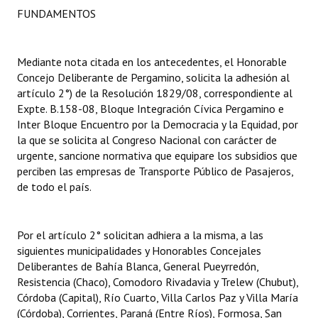
FUNDAMENTOS
Dictámenes Asesoría Letrada
Actas de Sesión
Mediante nota citada en los antecedentes, el Honorable
Concejo Deliberante de Pergamino, solicita la adhesión al
Informes de Unidad Coordinadora
artículo 2°) de la Resolución 1829/08, correspondiente al
Expte. B.158-08, Bloque Integración Cívica Pergamino e
Ejecución Presupuestaria
Inter Bloque Encuentro por la Democracia y la Equidad, por
la que se solicita al Congreso Nacional con carácter de
Actas de Audiencias Públicas
urgente, sancione normativa que equipare los subsidios que
perciben las empresas de Transporte Público de Pasajeros,
NORMATIVA
de todo el país.
Comunicaciones
Por el artículo 2° solicitan adhiera a la misma, a las
Declaraciones
siguientes municipalidades y Honorables Concejales
Deliberantes de Bahía Blanca, General Pueyrredón,
Resoluciones
Resistencia (Chaco), Comodoro Rivadavia y Trelew (Chubut),
Resoluciones de Presidencia
Córdoba (Capital), Río Cuarto, Villa Carlos Paz y Villa María
(Córdoba), Corrientes, Paraná (Entre Ríos), Formosa, San