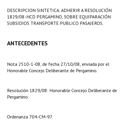
Programas
DESCRIPCION SINTETICA: ADHERIR A RESOLUCIÓN
1829/08-HCD PERGAMINO, SOBRE EQUIPARACIÓN
LEGISLACIÓN
SUBSIDIOS TRANSPORTE PUBLICO PASAJEROS.
Constitución Nacional
ANTECEDENTES
Constitución Provincial
Carta Orgánica 2007
Nota 2510-1-08, de fecha 27/10/08, enviada por el
Reglamento Interno
Honorable Concejo Deliberante de Pergamino.
Digesto
Resolución 1829/08: Honorable Concejo Deliberante de
Organigrama
Pergamino.
DOCUMENTOS
Ordenanza 704-CM-97.
Informes de Gestión
Proyectos Presentados