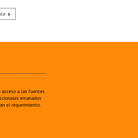
nte
re acceso a las fuentes
sdiccionales emanados
van el requerimiento.