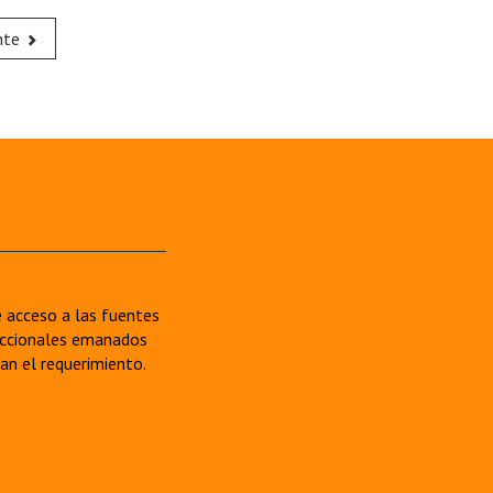
nte
re acceso a las fuentes
sdiccionales emanados
van el requerimiento.