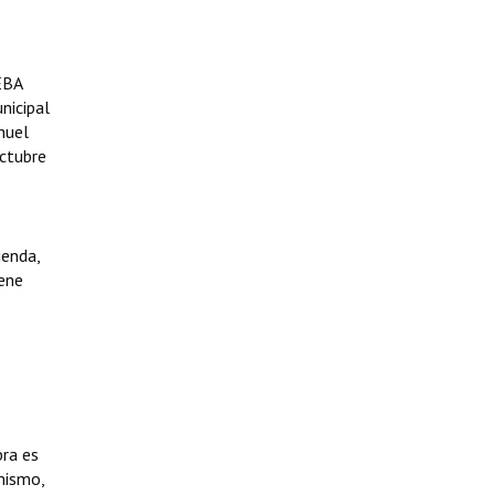
EBA
nicipal
huel
octubre
ienda,
iene
bra es
mismo,