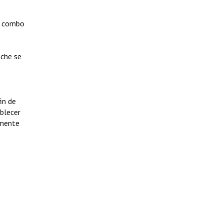
un combo
oche se
in de
ablecer
lmente