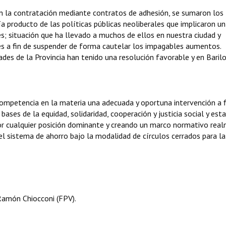
a en la contratación mediante contratos de adhesión, se sumaron los
ía producto de las políticas públicas neoliberales que implicaron 
es; situación que ha llevado a muchos de ellos en nuestra ciudad y
ales a fin de suspender de forma cautelar los impagables aumentos.
des de la Provincia han tenido una resolución favorable y en Baril
 competencia en la materia una adecuada y oportuna intervención a f
bases de la equidad, solidaridad, cooperación y justicia social y est
 por cualquier posición dominante y creando un marco normativo rea
el sistema de ahorro bajo la modalidad de círculos cerrados para la
Ramón Chiocconi (FPV).