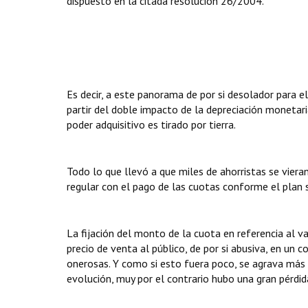
dispuesto en la citada resolución 26/2004.
Es decir, a este panorama de por si desolador para e
partir del doble impacto de la depreciación monetari
poder adquisitivo es tirado por tierra.
Todo lo que llevó a que miles de ahorristas se vier
regular con el pago de las cuotas conforme el plan 
La fijación del monto de la cuota en referencia al v
precio de venta al público, de por si abusiva, en un
onerosas. Y como si esto fuera poco, se agrava más l
evolución, muy por el contrario hubo una gran pérdida