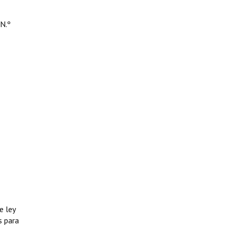
 N.º
e ley
s para