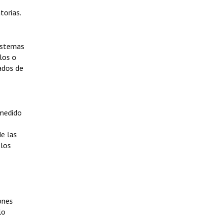
torias.
istemas
los o
ados de
smedido
de las
 los
ones
lo