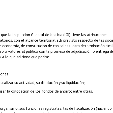
que la Inspección General de Justicia (IGJ) tiene las atribuciones
orios, con el alcance territorial allí previsto respecto de las soc
de economía, de constitución de capitales u otra determinación simi
ero o valores al público con la promesa de adjudicación o entrega d
. A lo que adiciona que podrá:
iones;
lizar su actividad, su disolución y su liquidación;
visar la colocación de los fondos de ahorro; entre otras.
rganismo, sus funciones registrales, las de fiscalización (haciendo