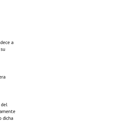
udece a
 su
era
 del
ivamente
o dicha