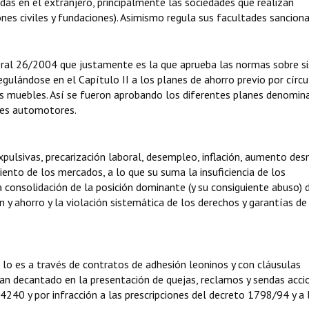
idas en el extranjero, principalmente las sociedades que realizan
ones civiles y fundaciones). Asimismo regula sus facultades sanciona
eral 26/2004 que justamente es la que aprueba las normas sobre s
egulándose en el Capítulo II a los planes de ahorro previo por círcu
nes muebles. Así se fueron aprobando los diferentes planes denomin
ades automotores.
xpulsivas, precarización laboral, desempleo, inflación, aumento de
ento de los mercados, a lo que su suma la insuficiencia de los
a consolidación de la posición dominante (y su consiguiente abuso) 
 y ahorro y la violación sistemática de los derechos y garantías de
lo es a través de contratos de adhesión leoninos y con cláusulas
han decantado en la presentación de quejas, reclamos y sendas acci
 24240 y por infracción a las prescripciones del decreto 1798/94 y a 