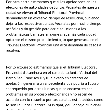
Por otra parte estimamos que si las apelaciones en las
Huéspedes de Honor - Registro
elecciones de autoridades de Juntas Vecinales de nuestra
ciudad se elevan al Tribunal Electoral Provincial,
Antiguos Pobladores - Registro
demandarían un excesivo tiempo de resolución, pudiendo
dejar a las respectivas Juntas Vecinales por mucho tiempo
Reconocimientos - Registro
acéfalas y sin gestión para darle soluciones a las
problemáticas barriales, máxime si además cada ciudad
Bariloche, Municipio intercultural
opta por el mismo procedimiento, lo que generaría en el
Tribunal Electoral Provincial una alta demanda de casos a
Entrega de distinciones
resolver.
REFORMA DE LA CARTA ORGÁNICA
Por lo expuesto estimamos que si el Tribunal Electoral
Provincial dictaminara en el caso de la Junta Vecinal del
Barrio San Francisco II y III elevado en carácter de
apelación, generaría un antecedente que podría a futuro
ser requerido por otras Juntas que se encuentren con
problemas en su proceso eleccionarios y no estén de
acuerdo con lo resuelto por los canales establecidos como
lo son la Junta Electoral Municipal, y el Concejo Municipal