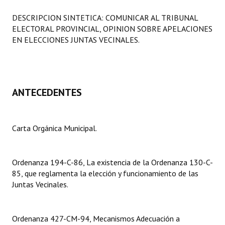
Programas
DESCRIPCION SINTETICA: COMUNICAR AL TRIBUNAL
ELECTORAL PROVINCIAL, OPINION SOBRE APELACIONES
LEGISLACIÓN
EN ELECCIONES JUNTAS VECINALES.
Constitución Nacional
Constitución Provincial
ANTECEDENTES
Carta Orgánica 2007
Reglamento Interno
Carta Orgánica Municipal.
Digesto
Organigrama
Ordenanza 194-C-86, La existencia de la Ordenanza 130-C-
85, que reglamenta la elección y funcionamiento de las
DOCUMENTOS
Juntas Vecinales.
Informes de Gestión
Ordenanza 427-CM-94, Mecanismos Adecuación a
Proyectos Presentados