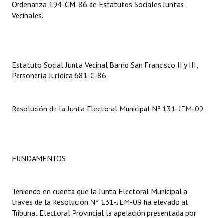
Ordenanza 194-CM-86 de Estatutos Sociales Juntas
Vecinales.
Dictámenes Asesoría Letrada
Actas de Sesión
Informes de Unidad Coordinadora
Estatuto Social Junta Vecinal Barrio San Francisco II y III,
Personería Jurídica 681-C-86.
Ejecución Presupuestaria
Actas de Audiencias Públicas
Resolución de la Junta Electoral Municipal Nº 131-JEM-09.
NORMATIVA
Comunicaciones
FUNDAMENTOS
Declaraciones
Resoluciones
Teniendo en cuenta que la Junta Electoral Municipal a
través de la Resolución Nº 131-JEM-09 ha elevado al
Resoluciones de Presidencia
Tribunal Electoral Provincial la apelación presentada por