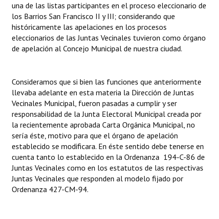
una de las listas participantes en el proceso eleccionario de
INSTITUCIONAL
los Barrios San Francisco II y III; considerando que
históricamente las apelaciones en los procesos
Antiguos Pobladores
eleccionarios de las Juntas Vecinales tuvieron como órgano
de apelación al Concejo Municipal de nuestra ciudad.
Noticias Destacadas
Registros y Distinciones
Consideramos que si bien las funciones que anteriormente
Datos Históricos
llevaba adelante en esta materia la Dirección de Juntas
Vecinales Municipal, fueron pasadas a cumplir y ser
Premio al Mérito - Registro
responsabilidad de la Junta Electoral Municipal creada por
la recientemente aprobada Carta Orgánica Municipal, no
Audiencias Públicas - Registro
sería éste, motivo para que el órgano de apelación
establecido se modificara. En éste sentido debe tenerse en
Mujeres que Dejaron Huellas - Registro
cuenta tanto lo establecido en la Ordenanza 194-C-86 de
Juntas Vecinales como en los estatutos de las respectivas
Periodistas Decanos - Registro
Juntas Vecinales que responden al modelo fijado por
Ordenanza 427-CM-94.
Ciudadano Ilustre - Registro
Banca del Vecino - Registro