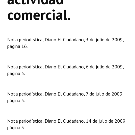
Huéspedes de Honor - Registro
comercial.
Antiguos Pobladores - Registro
Reconocimientos - Registro
Nota periodística, Diario El Ciudadano, 3 de julio de 2009,
Bariloche, Municipio intercultural
página 16.
Entrega de distinciones
Nota periodística, Diario El Ciudadano, 6 de julio de 2009,
REFORMA DE LA CARTA ORGÁNICA
página 3.
Nota periodística, Diario El Ciudadano, 7 de julio de 2009,
página 3.
Nota periodística, Diario El Ciudadano, 14 de julio de 2009,
página 3.