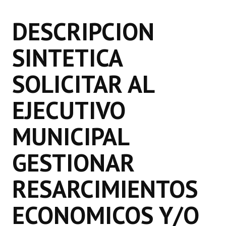
Programas
DESCRIPCION
LEGISLACIÓN
SINTETICA
Constitución Nacional
SOLICITAR AL
Constitución Provincial
Carta Orgánica 2007
EJECUTIVO
Reglamento Interno
MUNICIPAL
Digesto
GESTIONAR
Organigrama
RESARCIMIENTOS
DOCUMENTOS
ECONOMICOS Y/O
Informes de Gestión
Proyectos Presentados