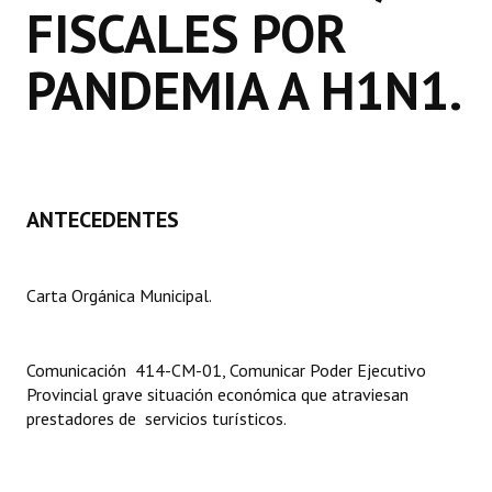
FISCALES POR
Dictámenes Asesoría Letrada
PANDEMIA A H1N1.
Actas de Sesión
Informes de Unidad Coordinadora
Ejecución Presupuestaria
ANTECEDENTES
Actas de Audiencias Públicas
NORMATIVA
Carta Orgánica Municipal.
Comunicaciones
Declaraciones
Comunicación 414-CM-01, Comunicar Poder Ejecutivo
Provincial grave situación económica que atraviesan
Resoluciones
prestadores de servicios turísticos.
Resoluciones de Presidencia