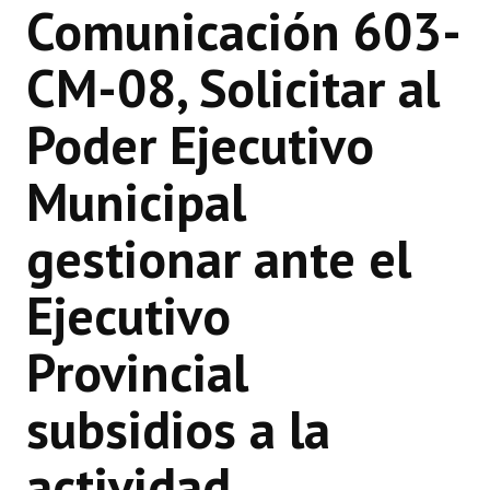
Comunicación 603-
INSTITUCIONAL
CM-08, Solicitar al
Antiguos Pobladores
Noticias Destacadas
Poder Ejecutivo
Registros y Distinciones
Municipal
Datos Históricos
gestionar ante el
Premio al Mérito - Registro
Audiencias Públicas - Registro
Ejecutivo
Mujeres que Dejaron Huellas - Registro
Provincial
Periodistas Decanos - Registro
subsidios a la
Ciudadano Ilustre - Registro
actividad
Banca del Vecino - Registro