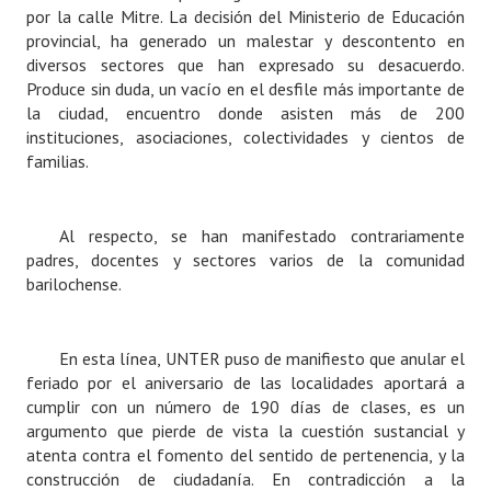
INSTITUCIONAL
por la calle Mitre. La decisión del Ministerio de Educación
provincial, ha generado un malestar y descontento en
diversos sectores que han expresado su desacuerdo.
Antiguos Pobladores
Produce sin duda, un vacío en el desfile más importante de
Noticias Destacadas
la ciudad, encuentro donde asisten más de 200
instituciones, asociaciones, colectividades y cientos de
Registros y Distinciones
familias.
Datos Históricos
Al respecto, se han manifestado contrariamente
Premio al Mérito - Registro
padres, docentes y sectores varios de la comunidad
barilochense.
Audiencias Públicas - Registro
Mujeres que Dejaron Huellas - Registro
En esta línea, UNTER puso de manifiesto que anular el
Periodistas Decanos - Registro
feriado por el aniversario de las localidades aportará a
cumplir con un número de 190 días de clases, es un
Ciudadano Ilustre - Registro
argumento que pierde de vista la cuestión sustancial y
atenta contra el fomento del sentido de pertenencia, y la
Banca del Vecino - Registro
construcción de ciudadanía. En contradicción a la