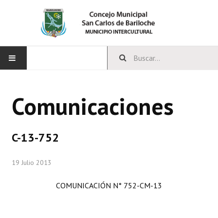
INICIO
Comunicaciones
CONCEJO
Bloques Políticos
C-13-752
Integrantes del Concejo
19 Julio 2013
Comisiones Permanentes
COMUNICACIÓN N° 752-CM-13
Comisiones Especiales
Concejales Mandato Cumplido