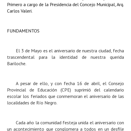
Primero a cargo de la Presidencia del Concejo Municipal, Arq.
Carlos Valeri.
Dictámenes Asesoría Letrada
Actas de Sesión
FUNDAMENTOS
Informes de Unidad Coordinadora
Ejecución Presupuestaria
El 3 de Mayo es el aniversario de nuestra ciudad, fecha
trascendental para la identidad de nuestra querida
Actas de Audiencias Públicas
Bariloche.
NORMATIVA
A pesar de ello, y con fecha 16 de abril, el Consejo
Comunicaciones
Provincial de Educación (CPE) suprimió del calendario
escolar los feriados que conmemoran el aniversario de las
Declaraciones
localidades de Río Negro.
Resoluciones
Resoluciones de Presidencia
Cada año la comunidad festeja unida el aniversario con
un acontecimiento que conglomera a todos en un desfile