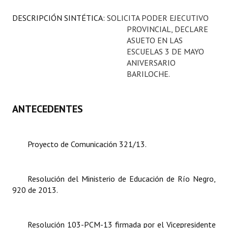
Programas
DESCRIPCIÓN SINTÉTICA:
SOLICITA PODER EJECUTIVO
PROVINCIAL, DECLARE
LEGISLACIÓN
ASUETO EN LAS
ESCUELAS 3 DE MAYO
Constitución Nacional
ANIVERSARIO
BARILOCHE.
Constitución Provincial
Carta Orgánica 2007
ANTECEDENTES
Reglamento Interno
Digesto
Proyecto de Comunicación 321/13.
Organigrama
Resolución del Ministerio de Educación de Río Negro,
DOCUMENTOS
920 de 2013.
Informes de Gestión
Resolución 103-PCM-13 firmada por el Vicepresidente
Proyectos Presentados