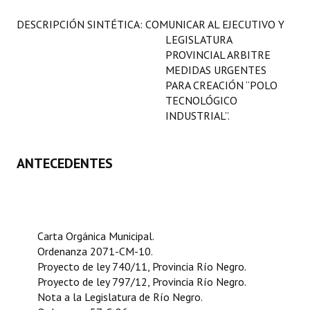
Programas
DESCRIPCIÓN SINTÉTICA: COMUNICAR AL EJECUTIVO Y
LEGISLATURA
LEGISLACIÓN
PROVINCIAL ARBITRE
MEDIDAS URGENTES
Constitución Nacional
PARA CREACIÓN “POLO
TECNOLÓGICO
Constitución Provincial
INDUSTRIAL”.
Carta Orgánica 2007
ANTECEDENTES
Reglamento Interno
Digesto
Organigrama
Carta Orgánica Municipal.
DOCUMENTOS
Ordenanza 2071-CM-10.
Proyecto de ley 740/11, Provincia Río Negro.
Informes de Gestión
Proyecto de ley 797/12, Provincia Río Negro.
Nota a la Legislatura de Río Negro.
Proyectos Presentados