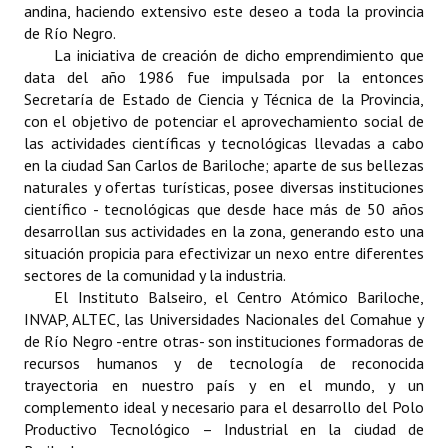
andina, haciendo extensivo este deseo a toda la provincia
INSTITUCIONAL
de Río Negro.
La iniciativa de creación de dicho emprendimiento que
Antiguos Pobladores
data del año 1986 fue impulsada por la entonces
Secretaría de Estado de Ciencia y Técnica de la Provincia,
Noticias Destacadas
con el objetivo de potenciar el aprovechamiento social de
Registros y Distinciones
las actividades científicas y tecnológicas llevadas a cabo
en la ciudad San Carlos de Bariloche; aparte de sus bellezas
Datos Históricos
naturales y ofertas turísticas, posee diversas instituciones
científico - tecnológicas que desde hace más de 50 años
Premio al Mérito - Registro
desarrollan sus actividades en la zona, generando esto una
situación propicia para efectivizar un nexo entre diferentes
Audiencias Públicas - Registro
sectores de la comunidad y la industria.
El Instituto Balseiro, el Centro Atómico Bariloche,
Mujeres que Dejaron Huellas - Registro
INVAP, ALTEC, las Universidades Nacionales del Comahue y
de Río Negro -entre otras- son instituciones formadoras de
Periodistas Decanos - Registro
recursos humanos y de tecnología de reconocida
trayectoria en nuestro país y en el mundo, y un
Ciudadano Ilustre - Registro
complemento ideal y necesario para el desarrollo del Polo
Banca del Vecino - Registro
Productivo Tecnológico – Industrial en la ciudad de