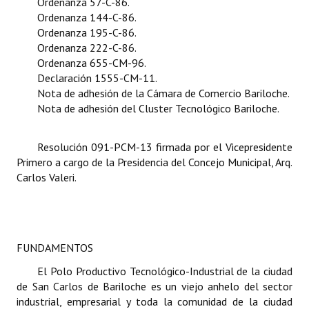
Ordenanza 57-C-86.
Ordenanza 144-C-86.
Dictámenes Asesoría Letrada
Ordenanza 195-C-86.
Ordenanza 222-C-86.
Actas de Sesión
Ordenanza 655-CM-96.
Declaración 1555-CM-11.
Informes de Unidad Coordinadora
Nota de adhesión de la Cámara de Comercio Bariloche.
Nota de adhesión del Cluster Tecnológico Bariloche.
Ejecución Presupuestaria
Actas de Audiencias Públicas
Resolución 091-PCM-13 firmada por el Vicepresidente
Primero a cargo de la Presidencia del Concejo Municipal, Arq.
NORMATIVA
Carlos Valeri.
Comunicaciones
Declaraciones
FUNDAMENTOS
Resoluciones
El Polo Productivo Tecnológico-Industrial de la ciudad
de San Carlos de Bariloche es un viejo anhelo del sector
Resoluciones de Presidencia
industrial, empresarial y toda la comunidad de la ciudad