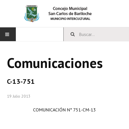
INICIO
Comunicaciones
CONCEJO
Bloques Políticos
C-13-751
Integrantes del Concejo
19 Julio 2013
Comisiones Permanentes
COMUNICACIÓN N° 751-CM-13
Comisiones Especiales
Concejales Mandato Cumplido