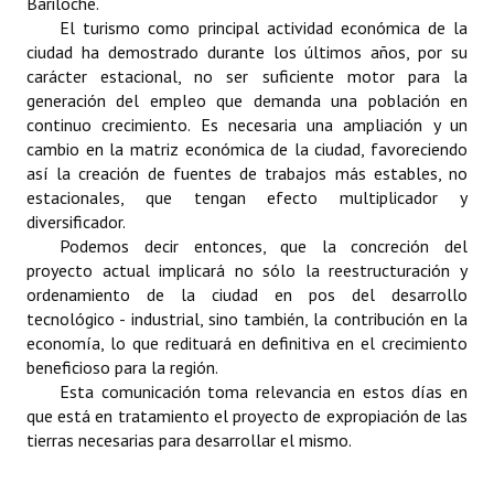
Bariloche.
Huéspedes de Honor - Registro
El turismo como principal actividad económica de la
ciudad ha demostrado durante los últimos años, por su
Antiguos Pobladores - Registro
carácter estacional, no ser suficiente motor para la
generación del empleo que demanda una población en
Reconocimientos - Registro
continuo crecimiento. Es necesaria una ampliación y un
cambio en la matriz económica de la ciudad, favoreciendo
Bariloche, Municipio intercultural
así la creación de fuentes de trabajos más estables, no
estacionales, que tengan efecto multiplicador y
Entrega de distinciones
diversificador.
Podemos decir entonces, que la concreción del
REFORMA DE LA CARTA ORGÁNICA
proyecto actual implicará no sólo la reestructuración y
ordenamiento de la ciudad en pos del desarrollo
tecnológico - industrial, sino también, la contribución en la
economía, lo que redituará en definitiva en el crecimiento
beneficioso para la región.
Esta comunicación toma relevancia en estos días en
que está en tratamiento el proyecto de expropiación de las
tierras necesarias para desarrollar el mismo.