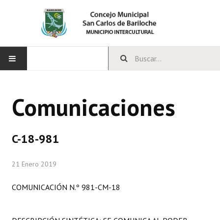
INICIO
Comunicaciones
CONCEJO
Bloques Políticos
C-18-981
Integrantes del Concejo
21 Enero 2019
Comisiones Permanentes
COMUNICACIÓN N.º 981-CM-18
Comisiones Especiales
Concejales Mandato Cumplido