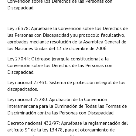
Convención sobre los Derechos de las Personas con
Discapacidad.
Dictámenes Asesoría Letrada
Actas de Sesión
Ley 26378: Apruébase la Convención sobre los Derechos de
las Personas con Discapacidad y su protocolo facultativo,
Informes de Unidad Coordinadora
aprobados mediante resolución de la Asamblea General de
las Naciones Unidas del 13 de diciembre de 2006.
Ejecución Presupuestaria
Ley 27044: Otórgase jerarquía constitucional a la
Actas de Audiencias Públicas
Convención sobre los Derechos de las Personas con
Discapacidad.
NORMATIVA
Ley nacional 22431: Sistema de protección integral de los
discapacitados.
Comunicaciones
Ley nacional 25280: Aprobación de la Convención
Declaraciones
Interamericana para la Eliminación de Todas las Formas de
Discriminación contra las Personas con Discapacidad.
Resoluciones
Decreto nacional 432/97: Apruébase la reglamentación del
Resoluciones de Presidencia
artículo 9° de la ley 13478, para el otorgamiento de