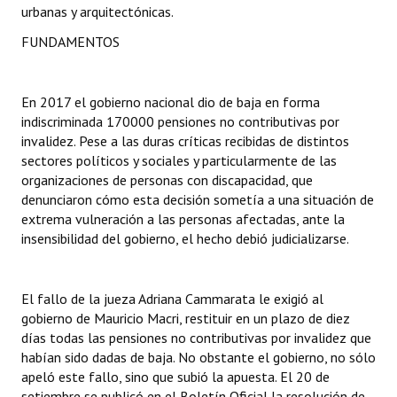
urbanas y arquitectónicas.
Huéspedes de Honor - Registro
FUNDAMENTOS
Antiguos Pobladores - Registro
Reconocimientos - Registro
En 2017 el gobierno nacional dio de baja en forma
indiscriminada 170000 pensiones no contributivas por
Bariloche, Municipio intercultural
invalidez. Pese a las duras críticas recibidas de distintos
sectores políticos y sociales y particularmente de las
Entrega de distinciones
organizaciones de personas con discapacidad, que
denunciaron cómo esta decisión sometía a una situación de
REFORMA DE LA CARTA ORGÁNICA
extrema vulneración a las personas afectadas, ante la
insensibilidad del gobierno, el hecho debió judicializarse.
El fallo de la jueza Adriana Cammarata le exigió al
gobierno de Mauricio Macri, restituir en un plazo de diez
días todas las pensiones no contributivas por invalidez que
habían sido dadas de baja. No obstante el gobierno, no sólo
apeló este fallo, sino que subió la apuesta. El 20 de
setiembre se publicó en el Boletín Oficial la resolución de