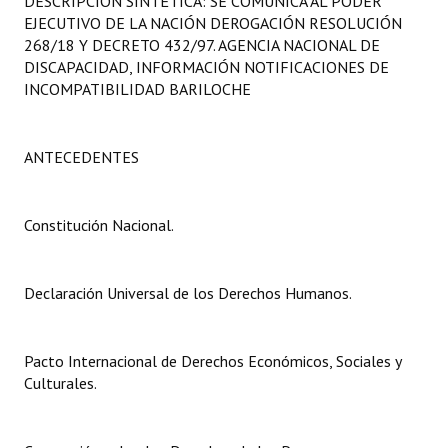
DESCRIPCIÓN SINTÉTICA: SE COMUNICA AL PODER
Programas
EJECUTIVO DE LA NACIÓN DEROGACIÓN RESOLUCIÓN
268/18 Y DECRETO 432/97. AGENCIA NACIONAL DE
LEGISLACIÓN
DISCAPACIDAD, INFORMACIÓN NOTIFICACIONES DE
INCOMPATIBILIDAD BARILOCHE
Constitución Nacional
Constitución Provincial
ANTECEDENTES
Carta Orgánica 2007
Constitución Nacional.
Reglamento Interno
Digesto
Declaración Universal de los Derechos Humanos.
Organigrama
Pacto Internacional de Derechos Económicos, Sociales y
DOCUMENTOS
Culturales.
Informes de Gestión
Proyectos Presentados