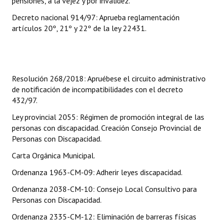
pensiones, a la vejez y por invalidez.
INSTITUCIONAL
Decreto nacional 914/97: Aprueba reglamentación
artículos 20º, 21º y 22º de la ley 22431.
Antiguos Pobladores
Noticias Destacadas
Registros y Distinciones
Resolución 268/2018: Apruébese el circuito administrativo
de notificación de incompatibilidades con el decreto
Datos Históricos
432/97.
Premio al Mérito - Registro
Ley provincial 2055: Régimen de promoción integral de las
personas con discapacidad. Creación Consejo Provincial de
Audiencias Públicas - Registro
Personas con Discapacidad.
Mujeres que Dejaron Huellas - Registro
Carta Orgánica Municipal.
Periodistas Decanos - Registro
Ordenanza 1963-CM-09: Adherir leyes discapacidad.
Ordenanza 2038-CM-10: Consejo Local Consultivo para
Ciudadano Ilustre - Registro
Personas con Discapacidad.
Banca del Vecino - Registro
Ordenanza 2335-CM-12: Eliminación de barreras físicas