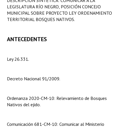
DESCRIPCIÓN SINTÉTICA: COMUNICAR A LA
Programas
LEGISLATURA RÍO NEGRO, POSICIÓN CONCEJO
MUNICIPAL SOBRE PROYECTO LEY ORDENAMIENTO
LEGISLACIÓN
TERRITORIAL BOSQUES NATIVOS.
Constitución Nacional
ANTECEDENTES
Constitución Provincial
Carta Orgánica 2007
Ley 26.331.
Reglamento Interno
Decreto Nacional 91/2009.
Digesto
Organigrama
Ordenanza 2020-CM-10: Relevamiento de Bosques
DOCUMENTOS
Nativos del ejido.
Informes de Gestión
Comunicación 681-CM-10: Comunicar al Ministerio
Proyectos Presentados