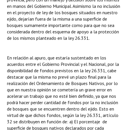
en manos del Gobierno Municipal. Asimismo la no inclusión
Huéspedes de Honor - Registro
en el proyecto de ley de los bosques situados en nuestro
Antiguos Pobladores - Registro
ejido, dejarían fuera de la misma a una superficie de
bosques sumamente importante como para que no sea
Reconocimientos - Registro
considerada dentro del esquema de apoyo a la protección
de los mismos planteado en la ley 26.331.
Bariloche, Municipio intercultural
Entrega de distinciones
En relación al apuro, que estaría sustentado en los
acuerdos entre el Gobierno Provincial y el Nacional, por la
REFORMA DE LA CARTA ORGÁNICA
disponibilidad de fondos previstos en la ley 26.331, cabe
destacar que la misma no prevé un plazo final para la
realización del Ordenamiento de Bosques Nativos, por lo
que en nuestra opinión se cometería un grave error en
acelerar un trabajo que no esté bien definido, ya que nos
podrá hacer perder cantidad de fondos por la no inclusión
de bosques que se encuentren dentro del ejido. Esto en
virtud de que dichos fondos, según la ley 26.331, artículo
32 se distribuyen en función de: a) El porcentaje de
superficie de bosques nativos declarados por cada