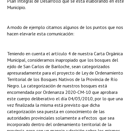
Plan Integral de Desarrollo que se está elaborando en este
INSTITUCIONAL
Municipio.
Antiguos Pobladores
A modo de ejemplo citamos algunos de los puntos que nos
Noticias Destacadas
hacen elevarle esta comunicación:
Registros y Distinciones
Teniendo en cuenta el artículo 4 de nuestra Carta Orgánica
Datos Históricos
Municipal, consideramos inapropiado que los bosques del
Premio al Mérito - Registro
ejido de San Carlos de Bariloche, sean categorizados
apresuradamente para el proyecto de Ley de Ordenamiento
Audiencias Públicas - Registro
Territorial de los Bosques Nativos de la Provincia de Río
Negro. La categorización de nuestros bosques está
Mujeres que Dejaron Huellas - Registro
encomendada por Ordenanza 2020-CM-10 que aprobara
este cuerpo deliberativo el día 04/03/2010, por lo que una
Periodistas Decanos - Registro
vez finalizada la misma está previsto que dicha
categorización sea puesta en conocimiento de las
Ciudadano Ilustre - Registro
autoridades provinciales solamente a efectos que sea
incorporado dentro del ordenamiento territorial de la
Banca del Vecino - Registro
provincia, pero con un manejo y decisión sobre los mismos