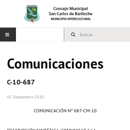
INICIO
Comunicaciones
CONCEJO
Bloques Políticos
C-10-687
Integrantes del Concejo
02 Septiembre 2010
Comisiones Permanentes
COMUNICACIÓN N° 687-CM-10
Comisiones Especiales
Concejales Mandato Cumplido