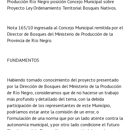
Producción Río Negro posición Concejo Municipal sobre
Proyecto Ley Ordenamiento Territorial Bosques Nativos.
Dictámenes Asesoría Letrada
Actas de Sesión
Nota 165/10 ingresada al Concejo Municipal remitida por el
Director de Bosques del Ministerio de Producción de la
Informes de Unidad Coordinadora
Provincia de Río Negro.
Ejecución Presupuestaria
Actas de Audiencias Públicas
FUNDAMENTOS
NORMATIVA
Habiendo tomado conocimiento del proyecto presentado
Comunicaciones
por la Dirección de Bosques del Ministerio de la Producción
de Río Negro, consideramos que de no hacerse un trabajo
Declaraciones
más profundo y detallado del tema, con la debida
participación de los representantes de este Municipio,
Resoluciones
podríamos estar ante la comisión de un error, o
formulación de una norma que por un lado atente contra la
Resoluciones de Presidencia
autonomía municipal, y por otro lado condicione el futuro